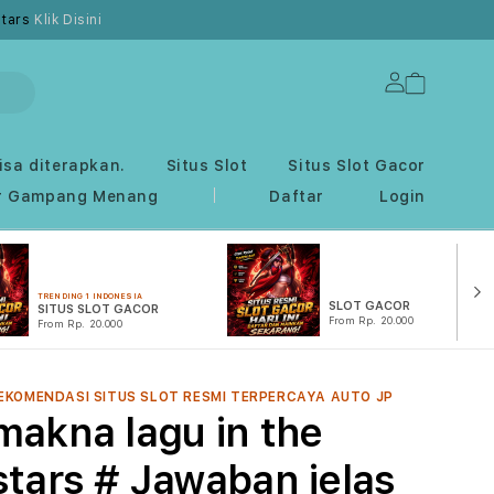
Stars
Klik Disini
Log
Cart
in
sa diterapkan.
Situs Slot
Situs Slot Gacor
or Gampang Menang
Daftar
Login
TRENDING 1 INDONESIA
SLOT GACOR
SITUS SLOT GACOR
From Rp. 20.000
From Rp. 20.000
EKOMENDASI SITUS SLOT RESMI TERPERCAYA AUTO JP
makna lagu in the
stars # Jawaban jelas