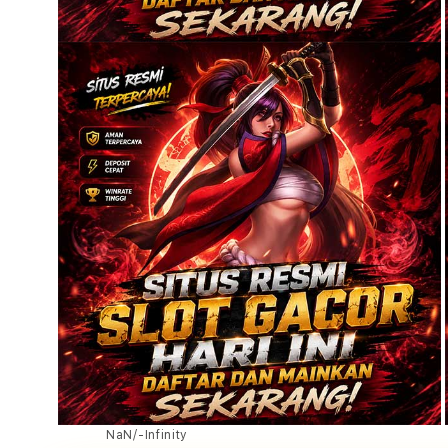
Open
media
6
in
modal
Open
of
NaN
/
-Infinity
media