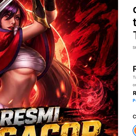
S
T
o
R
P
C