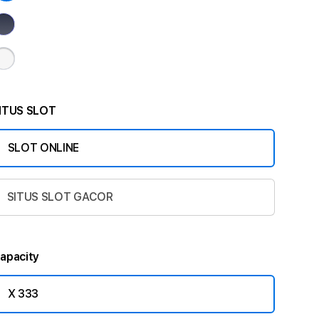
ITUS SLOT
SLOT ONLINE
SITUS SLOT GACOR
apacity
X 333