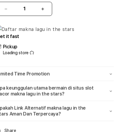
Decrease
Increase
quantity
quantity
for
for
makna
makna
lagu
lagu
et it fast
in
in
Pickup
the
the
Loading store
stars
stars
#
#
Jawaban
Jawaban
jelas
jelas
imited Time Promotion
dan
dan
relevan
relevan
pa keunggulan utama bermain di situs slot
untuk
untuk
acor makna lagu in the stars?
topik
topik
Makna
Makna
pakah Link Alternatif makna lagu in the
Lagu
Lagu
tars Aman Dan Terpercaya?
In
In
The
The
Stars
Stars
Share