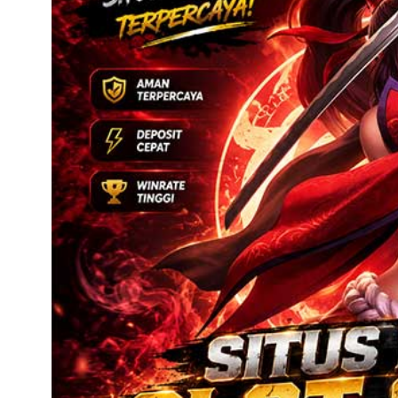
Nyambung Gitar
Yamaha: Inti
Informasi Tanpa
Muter-muter
From Rp. 20.000 Rp