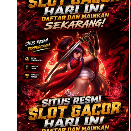
Open
media
4
in
modal