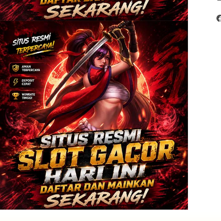
Open
media
7
in
modal
Open
media