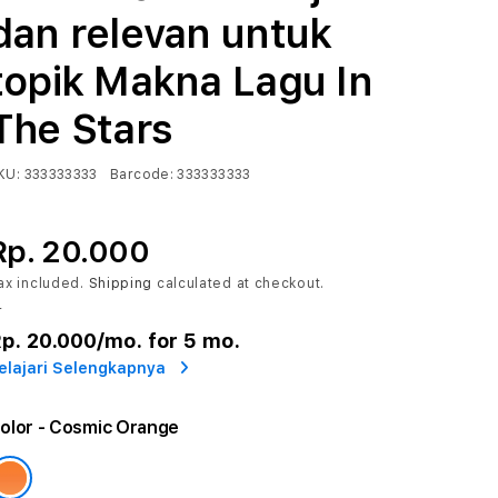
dan relevan untuk
topik Makna Lagu In
The Stars
KU:
333333333
Barcode:
333333333
Rp. 20.000
ax included.
Shipping
calculated at checkout.
r
p. 20.000
/mo. for 5 mo.
elajari Selengkapnya
olor
- Cosmic Orange