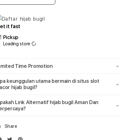
Decrease
Increase
quantity
quantity
for
for
hijab
hijab
bugil
bugil
et it fast
#
#
Pickup
Hal
Hal
Loading store
penting
penting
yang
yang
perlu
perlu
kamu
kamu
imited Time Promotion
tahu
tahu
soal
soal
pa keunggulan utama bermain di situs slot
Hijab
Hijab
acor hijab bugil?
Bugil
Bugil
pakah Link Alternatif hijab bugil Aman Dan
erpercaya?
Share