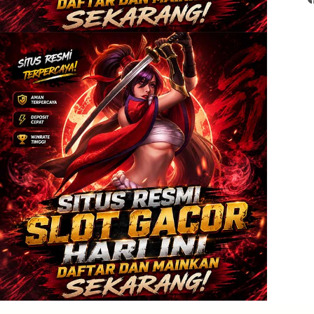
Open
media
7
in
modal
Open