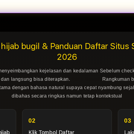
media
9
in
modal
hijab bugil & Panduan Daftar Situs S
2026
enyeimbangkan kejelasan dan kedalaman Sebelum check
 dan langsung bisa diterapkan.
Paha Bawah
Rangkuman b
utama dengan bahasa natural supaya cepat nyambung sejak 
dibahas secara ringkas namun tetap kontekstual
02
03
ijab
Klik Tombol Daftar
Lak