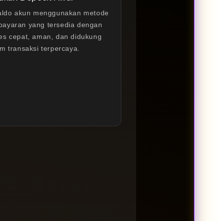
saldo akun menggunakan metode
ayaran yang tersedia dengan
es cepat, aman, dan didukung
em transaksi terpercaya.