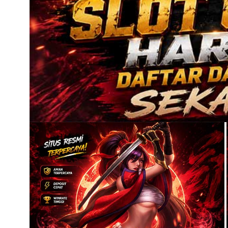
Open
media
1
in
modal