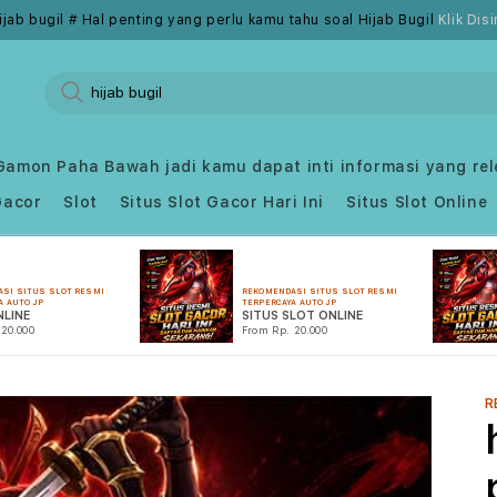
ijab bugil # Hal penting yang perlu kamu tahu soal Hijab Bugil
Klik Disi
a Gamon
Paha Bawah
jadi kamu dapat inti informasi yang re
Gacor
Slot
Situs Slot Gacor Hari Ini
Situs Slot Online
SI SITUS SLOT RESMI
REKOMENDASI SITUS SLOT RESMI
A AUTO JP
TERPERCAYA AUTO JP
NLINE
SITUS SLOT ONLINE
 20.000
From Rp. 20.000
R