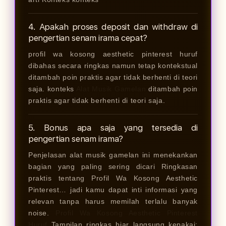
4. Apakah proses deposit dan withdraw di
pengertian senam irama cepat?
profil wa kosong aesthetic pinterest huruf
dibahas secara ringkas namun tetap kontekstual
ditambah poin praktis agar tidak berhenti di teori
saja. konteks
Alat Musik Gamelan
ditambah poin
praktis agar tidak berhenti di teori saja.
5. Bonus apa saja yang tersedia di
pengertian senam irama?
Penjelasan alat musik gamelan ini menekankan
bagian yang paling sering dicari Ringkasan
praktis tentang Profil Wa Kosong Aesthetic
Pinterest… jadi kamu dapat inti informasi yang
relevan tanpa harus memilah terlalu banyak
noise.
Profil Wa Kosong Aesthetic Pinterest
Huruf
Tampilan ringkas biar langsung kepakai: