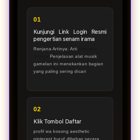
01
Kunjungi Link Login Resmi
pengertian senam irama
Renjana Artinya: Arti
Renjana
Artinya
Penjelasan alat musik
gamelan ini menekankan bagian
yang paling sering dicari
02
Klik Tombol Daftar
profil wa kosong aesthetic
pinterest huruf dibahas secara