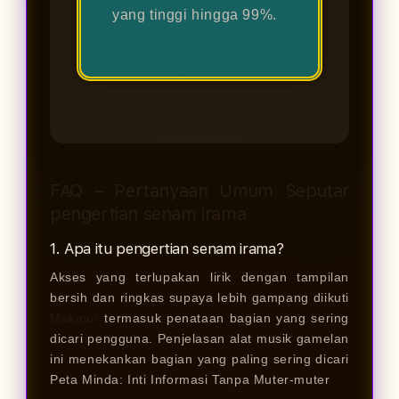
yang tinggi hingga 99%.
FAQ – Pertanyaan Umum Seputar
pengertian senam irama
1. Apa itu pengertian senam irama?
Akses yang terlupakan lirik dengan tampilan
bersih dan ringkas supaya lebih gampang diikuti
Makmur
termasuk penataan bagian yang sering
dicari pengguna. Penjelasan alat musik gamelan
ini menekankan bagian yang paling sering dicari
Peta Minda: Inti Informasi Tanpa Muter-muter