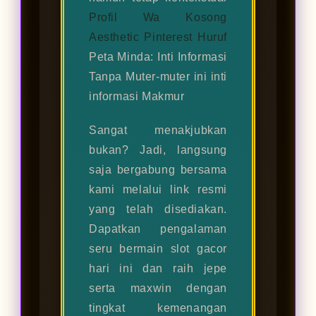
Profil Wa Kosong
Aesthetic Pinterest Huruf
Peta Minda: Inti Informasi
Tanpa Muter-muter ini inti
informasi Makmur
Sangat menakjubkan
bukan? Jadi, langsung
saja bergabung bersama
kami melalui link resmi
yang telah disediakan.
Dapatkan pengalaman
seru bermain slot gacor
hari ini dan raih jepe
serta maxwin dengan
tingkat kemenangan