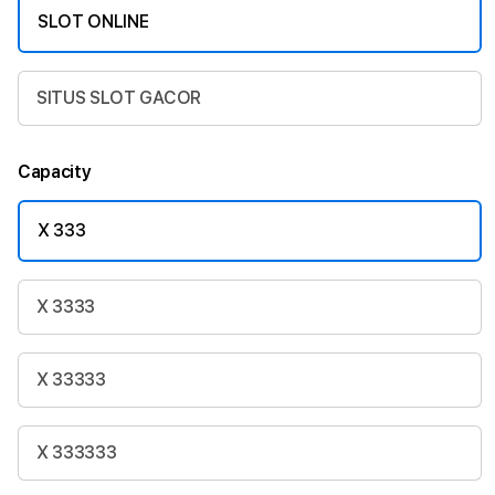
SLOT ONLINE
SITUS SLOT GACOR
Capacity
X 333
X 3333
X 33333
X 333333