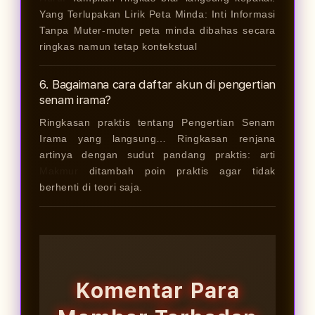
Yang Terlupakan Lirik Peta Minda: Inti Informasi
Tanpa Muter-muter peta minda dibahas secara
ringkas namun tetap kontekstual
6. Bagaimana cara daftar akun di pengertian
senam irama?
Ringkasan praktis tentang Pengertian Senam
Irama yang langsung… Ringkasan renjana
artinya dengan sudut pandang praktis: arti
Makmur
ditambah poin praktis agar tidak
berhenti di teori saja.
Komentar Para