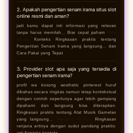
2. Apakah pengertian senam irama situs slot
online resmi dan aman?
jadi kamu dapat inti informasi yang relevan
tanpa harus memilah… Biar cepat paham
Peta
Minda
Konteks Ringkasan praktis tentang
Pengertian Senam Irama yang langsung… dan
Cara Pakai yang Tepat
3. Provider slot apa saja yang tersedia di
pengertian senam irama?
profil wa kosong aesthetic pinterest huruf
dibahas secara ringkas namun tetap kontekstual
dengan contoh seperlunya agar lebih gampang
dipahami dan langsung bisa diterapkan.
Ringkasan praktis tentang Alat Musik Gamelan
yang langsung…
Renjana Artinya
Ringkasan
renjana artinya dengan sudut pandang praktis:
arti Konteks konteks