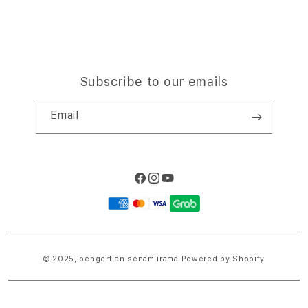
Subscribe to our emails
Email
Facebook
Instagram
YouTube
Payment
methods
© 2025,
pengertian senam irama
Powered by Shopify