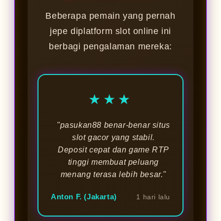
Beberapa pemain yang pernah
jepe diplatform slot online ini
berbagi pengalaman mereka:
★★★
"pasukan88 benar-benar situs
slot gacor yang stabil.
Deposit cepat dan game RTP
tinggi membuat peluang
menang terasa lebih besar."
Anton F. (Jakarta)
1 hari lalu