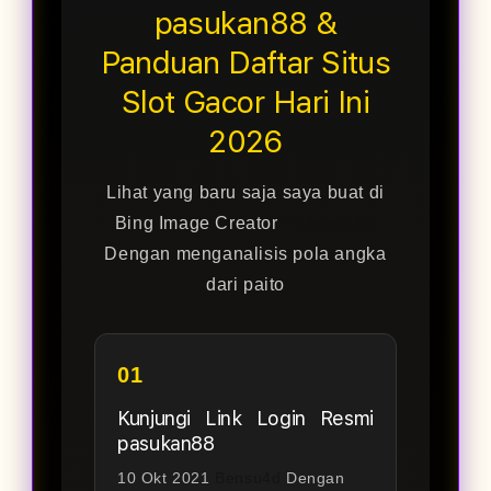
pasukan88 &
Panduan Daftar Situs
Slot Gacor Hari Ini
2026
Lihat yang baru saja saya buat di
Bing Image Creator
Tuanslot88
Dengan menganalisis pola angka
dari paito
01
Kunjungi Link Login Resmi
pasukan88
10 Okt 2021
Bensu4d
Dengan