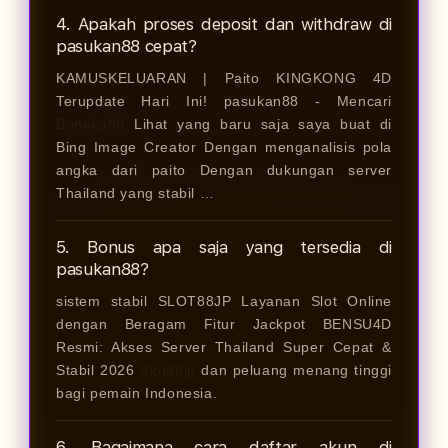
4. Apakah proses deposit dan withdraw di
pasukan88 cepat?
KAMUSKELUARAN | Paito KINGKONG 4D
Terupdate Hari Ini! pasukan88 - Mencari
Boneka88
Lihat yang baru saja saya buat di
Bing Image Creator Dengan menganalisis pola
angka dari paito Dengan dukungan server
Thailand yang stabil …
5. Bonus apa saja yang tersedia di
pasukan88?
sistem stabil SLOT88JP Layanan Slot Online
dengan Beragam Fitur Jackpot BENSU4D
Resmi: Akses Server Thailand Super Cepat &
Stabil 2026
Slot88jp
dan peluang menang tinggi
bagi pemain Indonesia.
6. Bagaimana cara daftar akun di