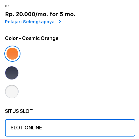
or
Rp. 20.000
/mo. for 5 mo.
Pelajari Selengkapnya
Color
- Cosmic Orange
SITUS SLOT
SLOT ONLINE