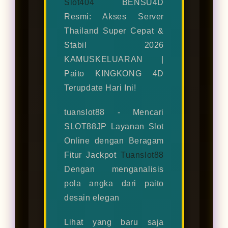
Slot404
BENSU4D
Resmi: Akses Server
Thailand Super Cepat &
Stabil 2026
KAMUSKELUARAN |
Paito KINGKONG 4D
Terupdate Hari Ini!
tuanslot88 - Mencari
SLOT88JP Layanan Slot
Online dengan Beragam
Fitur Jackpot
Tuanslot88
Dengan menganalisis
pola angka dari paito
desain elegan
Lihat yang baru saja