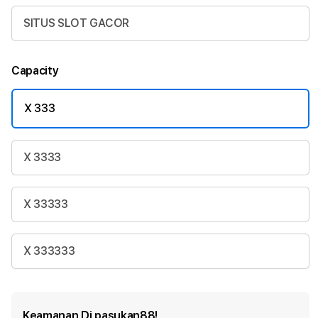
SITUS SLOT GACOR
Capacity
X 333
X 3333
X 33333
X 333333
Keamanan Di pasukan88!