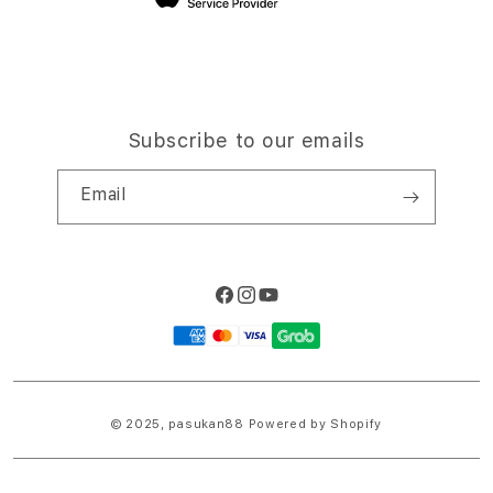
Subscribe to our emails
Email
Facebook
Instagram
YouTube
Payment
methods
© 2025,
pasukan88
Powered by Shopify