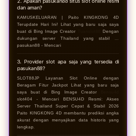
2. Apakah pasukan88 situs slot online resmi
dan aman?
KAMUSKELUARAN | Paito KINGKONG 4D
Terupdate Hari Ini! Lihat yang baru saja saya
buat di Bing Image Creator
Tuanslot88
Dengan
dukungan server Thailand yang stabil …
pasukan88 - Mencari
3. Provider slot apa saja yang tersedia di
pasukan88?
SLOT88JP Layanan Slot Online dengan
Beragam Fitur Jackpot Lihat yang baru saja
saya buat di Bing Image Creator
Bensu4d
slot404 - Mencari BENSU4D Resmi: Akses
Server Thailand Super Cepat & Stabil 2026
Paito KINGKONG 4D membantu prediksi angka
akurat dengan menyajikan data historis yang
lengkap.