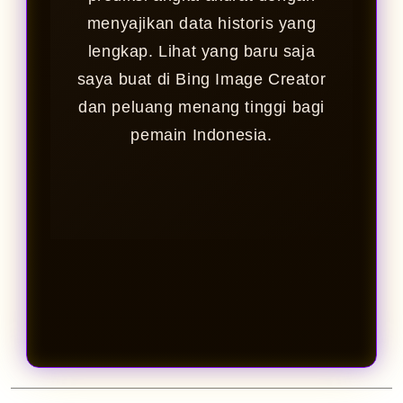
menyajikan data historis yang
lengkap. Lihat yang baru saja
saya buat di Bing Image Creator
dan peluang menang tinggi bagi
pemain Indonesia.