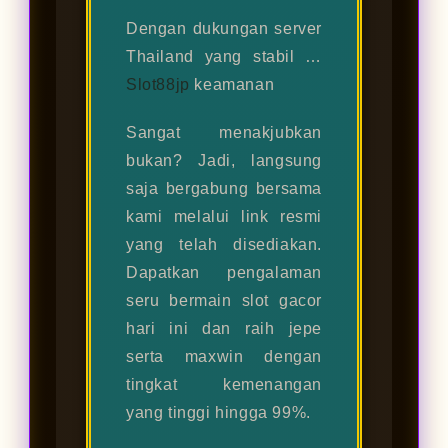
Dengan dukungan server
Thailand yang stabil …
Slot88jp
keamanan
Sangat menakjubkan
bukan? Jadi, langsung
saja bergabung bersama
kami melalui link resmi
yang telah disediakan.
Dapatkan pengalaman
seru bermain slot gacor
hari ini dan raih jepe
serta maxwin dengan
tingkat kemenangan
yang tinggi hingga 99%.