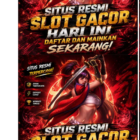
Open
media
2
in
modal