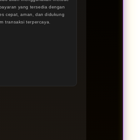
ayaran yang tersedia dengan
es cepat, aman, dan didukung
em transaksi terpercaya.