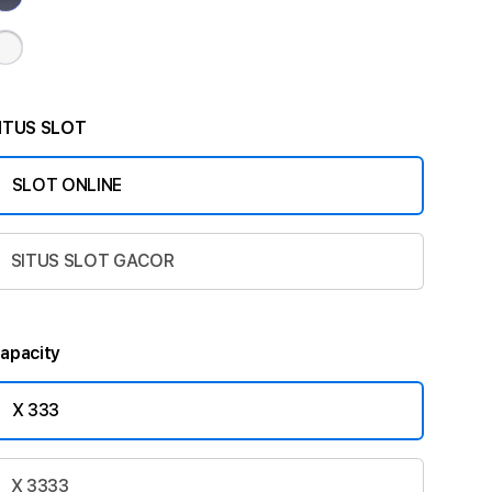
ITUS SLOT
SLOT ONLINE
SITUS SLOT GACOR
apacity
X 333
X 3333