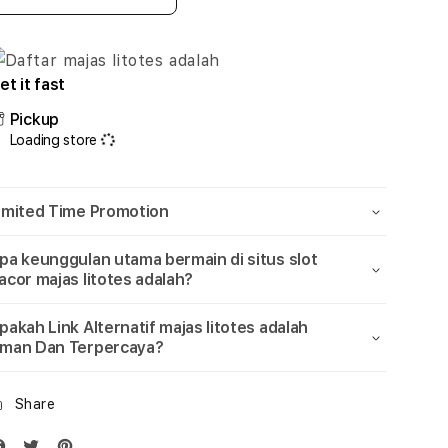
Decrease
Increase
quantity
quantity
for
for
majas
majas
litotes
litotes
et it fast
adalah
adalah
Pickup
#
#
Loading store
Kapan
Kapan
istilah
istilah
ini
ini
tepat
tepat
imited Time Promotion
dipakai?
dipakai?
Bedah
Bedah
pa keunggulan utama bermain di situs slot
Majas
Majas
acor majas litotes adalah?
Litotes
Litotes
Adalah
Adalah
pakah Link Alternatif majas litotes adalah
man Dan Terpercaya?
Share