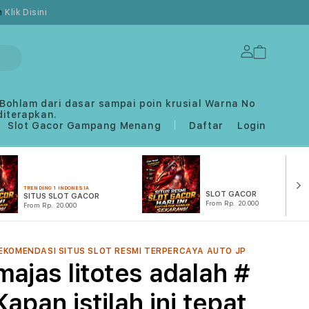
ah
Klik Disini
Log
Cart
in
ohlam dari dasar sampai poin krusial
Warna No
diterapkan.
Slot Gacor Gampang Menang
Daftar
Login
TRENDING 1 INDONESIA
SLOT GACOR
SITUS SLOT GACOR
From Rp. 20.000
From Rp. 20.000
EKOMENDASI SITUS SLOT RESMI TERPERCAYA AUTO JP
majas litotes adalah #
Kapan istilah ini tepat