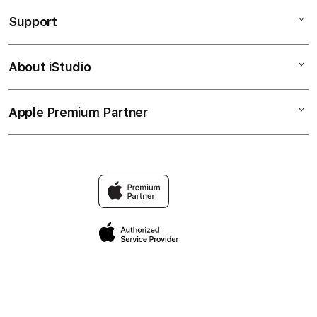
SLOT ONLINE
Support
AppleCare+
SITUS SLOT GACOR
Corporate
SLOT GACOR
About iStudio
My Account
Slot Online
SITUS SLOT ONLINE
Collection & Delivery
Elush Service Provider
SITUS SLOT GACOR
Apple Premium Partner
About Us
Returns & Exchanges
Financing Options
SLOT GACOR TERPOPULER
Find an iStudio near you
Contact Us
Trade-in
SLOT
Why Shop at iStudio
FAQ
Traveller’s Reservation
Elush Corporate Website
Privacy Policy
Site Terms of Use