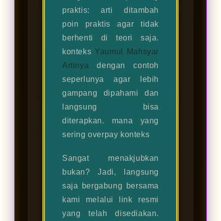
praktis: arti ditambah
poin praktis agar tidak
berhenti di teori saja.
konteks
Yaumul Mahsyar
Artinya
dengan contoh
seperlunya agar lebih
gampang dipahami dan
langsung bisa
diterapkan. mana yang
sering overpay konteks
Sangat menakjubkan
bukan? Jadi, langsung
saja bergabung bersama
kami melalui link resmi
yang telah disediakan.