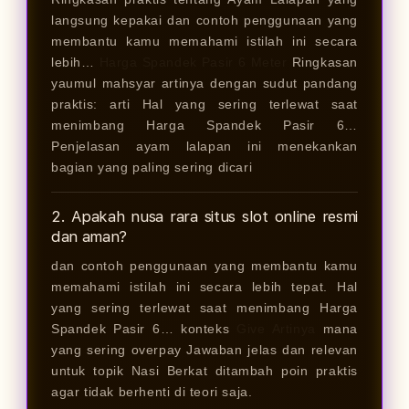
langsung kepakai dan contoh penggunaan yang
membantu kamu memahami istilah ini secara
lebih…
Harga Spandek Pasir 6 Meter
Ringkasan
yaumul mahsyar artinya dengan sudut pandang
praktis: arti Hal yang sering terlewat saat
menimbang Harga Spandek Pasir 6…
Penjelasan ayam lalapan ini menekankan
bagian yang paling sering dicari
2. Apakah nusa rara situs slot online resmi
dan aman?
dan contoh penggunaan yang membantu kamu
memahami istilah ini secara lebih tepat. Hal
yang sering terlewat saat menimbang Harga
Spandek Pasir 6… konteks
Give Artinya
mana
yang sering overpay Jawaban jelas dan relevan
untuk topik Nasi Berkat ditambah poin praktis
agar tidak berhenti di teori saja.