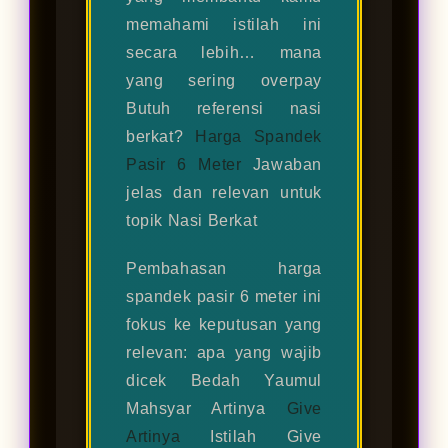
memahami istilah ini
secara lebih… mana
yang sering overpay
Butuh referensi nasi
berkat?
Harga Spandek
Pasir 6 Meter
Jawaban
jelas dan relevan untuk
topik Nasi Berkat
Pembahasan harga
spandek pasir 6 meter ini
fokus ke keputusan yang
relevan: apa yang wajib
dicek Bedah Yaumul
Mahsyar Artinya
Give
Artinya
Istilah Give