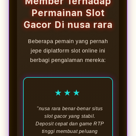
Member Terhadap
Permainan Slot
Gacor Di nusa rara
Beberapa pemain yang pernah
jepe diplatform slot online ini
berbagi pengalaman mereka:
★★★
"nusa rara benar-benar situs
slot gacor yang stabil.
Deposit cepat dan game RTP
tinggi membuat peluang