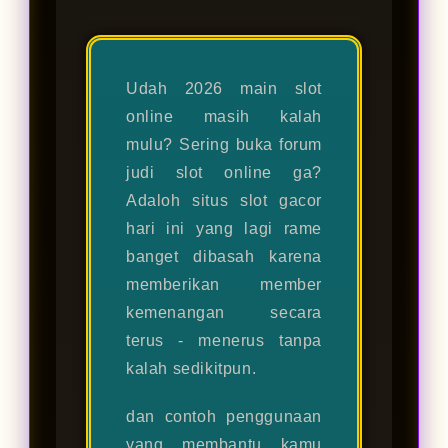
Udah 2026 main slot
online masih kalah
mulu? Sering buka forum
judi slot online ga?
Adaloh situs slot gacor
hari ini yang lagi rame
banget dibasah karena
memberikan member
kemenangan secara
terus - menerus tanpa
kalah sedikitpun.
dan contoh penggunaan
yang membantu kamu