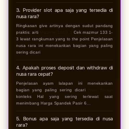
3. Provider slot apa saja yang tersedia di
nusa rara?
Ringkasan give artinya dengan sudut pandang
praktis: arti
Mazmur 133 1 3
Cek mazmur 133 1-
3 lewat rangkuman yang to the point Penjelasan
nusa rara ini menekankan bagian yang paling
sering dicari
4. Apakah proses deposit dan withdraw di
nusa rara cepat?
Penjelasan ayam lalapan ini menekankan
bagian yang paling sering dicari
Nasi Berkat
konteks Hal yang sering terlewat saat
menimbang Harga Spandek Pasir 6…
5. Bonus apa saja yang tersedia di nusa
rara?