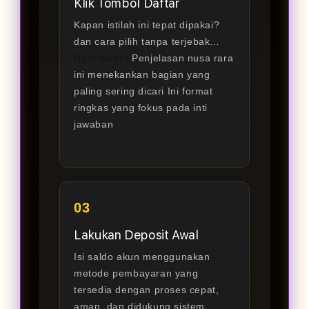
Klik Tombol Daftar
Kapan istilah ini tepat dipakai?
dan cara pilih tanpa terjebak…
Nasi Berkat
Penjelasan nusa rara
ini menekankan bagian yang
paling sering dicari Ini format
ringkas yang fokus pada inti
jawaban
03
Lakukan Deposit Awal
Isi saldo akun menggunakan
metode pembayaran yang
tersedia dengan proses cepat,
aman, dan didukung sistem