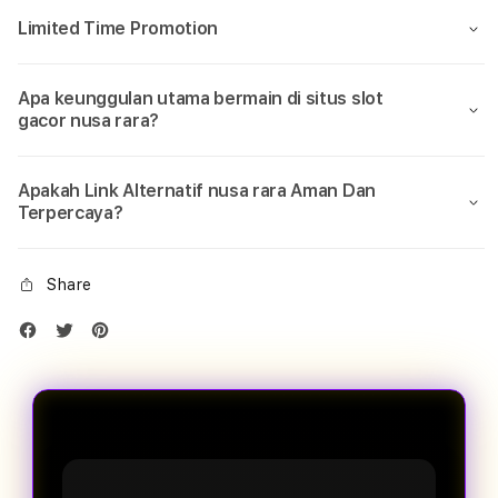
relevan
rele
untuk
untu
Limited Time Promotion
topik
topik
Nusa
Nusa
Rara
Rara
Apa keunggulan utama bermain di situs slot
gacor nusa rara?
Apakah Link Alternatif nusa rara Aman Dan
Terpercaya?
Share