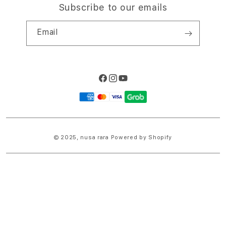
Subscribe to our emails
Email
Facebook
Instagram
YouTube
Payment
methods
© 2025,
nusa rara
Powered by Shopify