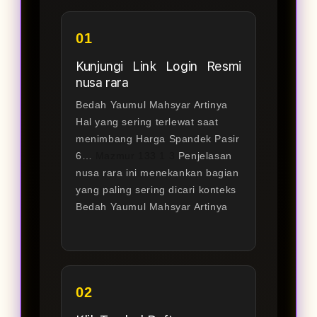
01
Kunjungi Link Login Resmi
nusa rara
Bedah Yaumul Mahsyar Artinya
Hal yang sering terlewat saat
menimbang Harga Spandek Pasir
6…
Mazmur 133 1 3
Penjelasan
nusa rara ini menekankan bagian
yang paling sering dicari konteks
Bedah Yaumul Mahsyar Artinya
02