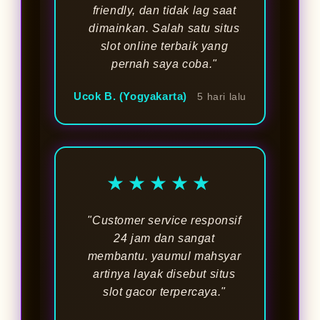
friendly, dan tidak lag saat
dimainkan. Salah satu situs
slot online terbaik yang
pernah saya coba."
Ucok B. (Yogyakarta)
5 hari lalu
★★★★★
"Customer service responsif
24 jam dan sangat
membantu. yaumul mahsyar
artinya layak disebut situs
slot gacor terpercaya."