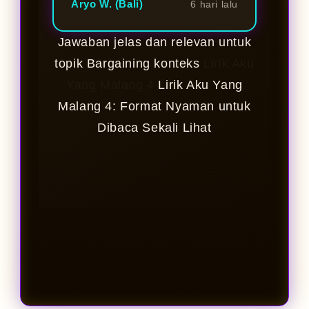
Aryo W. (Bali)
6 hari lalu
Jawaban jelas dan relevan untuk
topik Bargaining konteks
Lirik Aku
Yang Malang 4
Lirik Aku Yang
Malang 4: Format Nyaman untuk
Dibaca Sekali Lihat