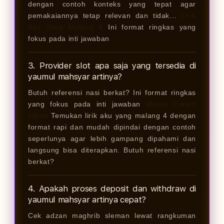
dengan contoh konteks yang tepat agar
pemakaiannya tetap relevan dan tidak…
Lirik
Aku Yang Malang 4
Ini format ringkas yang
fokus pada inti jawaban
3. Provider slot apa saja yang tersedia di
yaumul mahsyar artinya?
Butuh referensi nasi berkat? Ini format ringkas
yang fokus pada inti jawaban
Warna Cream
Jilbab
Temukan lirik aku yang malang 4 dengan
format rapi dan mudah dipindai dengan contoh
seperlunya agar lebih gampang dipahami dan
langsung bisa diterapkan. Butuh referensi nasi
berkat?
4. Apakah proses deposit dan withdraw di
yaumul mahsyar artinya cepat?
Cek adzan maghrib sleman lewat rangkuman