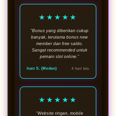
★★★★★
"Bonus yang diberikan cukup
banyak, terutama bonus new
member dan free saldo.
Sangat recommended untuk
pemain slot online."
Ican S. (Medan)
4 hari lalu
★★★★★
"Website ringan, mobile