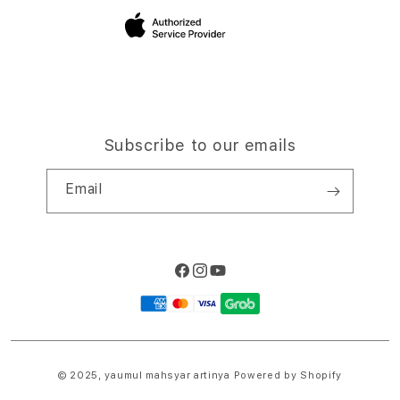
Site Terms of Use
Subscribe to our emails
Email
Facebook
Instagram
YouTube
Payment
methods
© 2025,
yaumul mahsyar artinya
Powered by Shopify