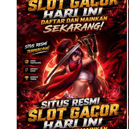
Open
media
4
in
modal