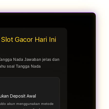
Slot Gacor Hari Ini
l Tangga Nada Jawaban jelas dan
tahu soal Tangga Nada
ukan Deposit Awal
saldo akun menggunakan metode