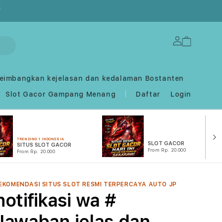
k
Log
Cart
in
nyeimbangkan kejelasan dan kedalaman
Bostanten
Slot Gacor Gampang Menang
Daftar
Login
TRENDING 1 INDONESIA
SLOT GACOR
SITUS SLOT GACOR
From Rp. 20.000
From Rp. 20.000
EKOMENDASI SITUS SLOT RESMI TERPERCAYA AUTO JP
notifikasi wa #
Jawaban jelas dan