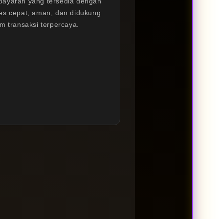
ayaran yang tersedia dengan
es cepat, aman, dan didukung
em transaksi terpercaya.