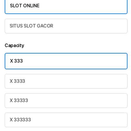
SLOT ONLINE
SITUS SLOT GACOR
Capacity
X 333
X 3333
X 33333
X 333333