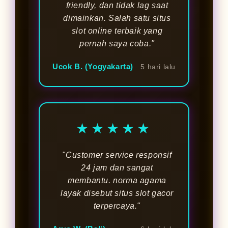
friendly, dan tidak lag saat
dimainkan. Salah satu situs
slot online terbaik yang
pernah saya coba."
Ucok B. (Yogyakarta)
5 hari lalu
★★★★★
"Customer service responsif
24 jam dan sangat
membantu. norma agama
layak disebut situs slot gacor
terpercaya."