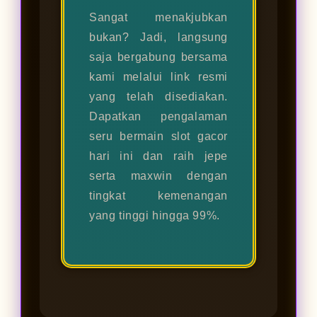
Sangat menakjubkan
bukan? Jadi, langsung
saja bergabung bersama
kami melalui link resmi
yang telah disediakan.
Dapatkan pengalaman
seru bermain slot gacor
hari ini dan raih jepe
serta maxwin dengan
tingkat kemenangan
yang tinggi hingga 99%.