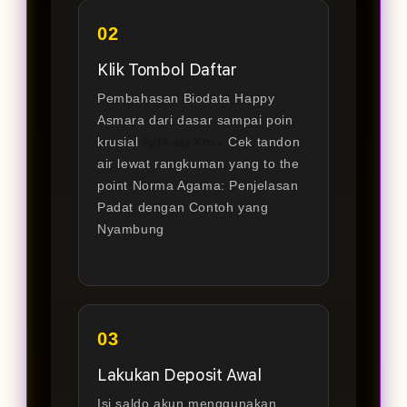
02
Klik Tombol Daftar
Pembahasan Biodata Happy
Asmara dari dasar sampai poin
krusial
Aplikasi Xnxx
Cek tandon
air lewat rangkuman yang to the
point Norma Agama: Penjelasan
Padat dengan Contoh yang
Nyambung
03
Lakukan Deposit Awal
Isi saldo akun menggunakan