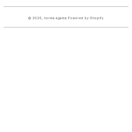
© 2025,
norma agama
Powered by Shopify