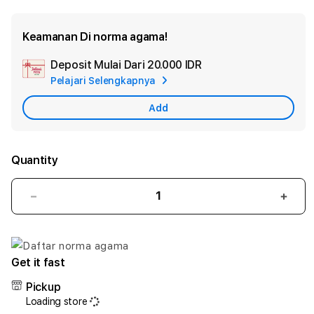
Keamanan Di norma agama!
Deposit Mulai Dari
20.000 IDR
Add
Pelajari Selengkapnya
Apple
Care
Add
Quantity
Decrease
Incr
quantity
quant
for
for
norma
norm
agama
agam
Get it fast
#
#
Pickup
Norma
Nor
Loading store
Agama:
Agam