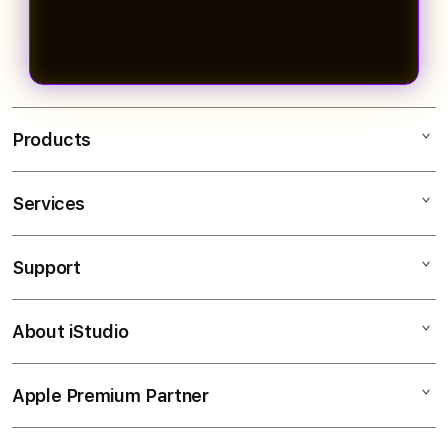
Products
Services
norma agama
SLOT ONLINE
Support
AppleCare+
SITUS SLOT GACOR
Corporate
SLOT GACOR
About iStudio
My Account
Slot Online
SITUS SLOT ONLINE
Collection & Delivery
Elush Service Provider
SITUS SLOT GACOR
Apple Premium Partner
About Us
Returns & Exchanges
Financing Options
SLOT GACOR TERPOPULER
Find an iStudio near you
Contact Us