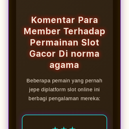
Komentar Para
Member Terhadap
Permainan Slot
Gacor Di norma
agama
Beberapa pemain yang pernah
jepe diplatform slot online ini
berbagi pengalaman mereka: