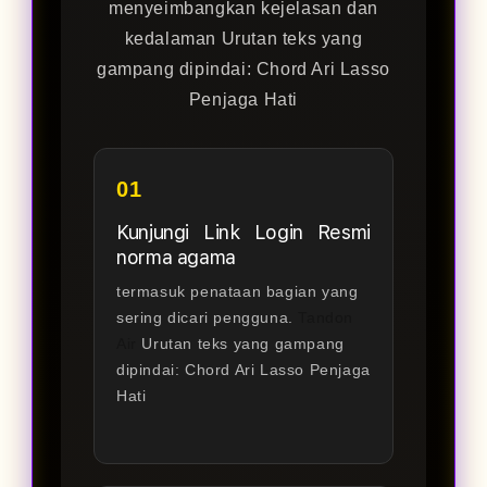
menyeimbangkan kejelasan dan
kedalaman Urutan teks yang
gampang dipindai: Chord Ari Lasso
Penjaga Hati
01
Kunjungi Link Login Resmi
norma agama
termasuk penataan bagian yang
sering dicari pengguna.
Tandon
Air
Urutan teks yang gampang
dipindai: Chord Ari Lasso Penjaga
Hati