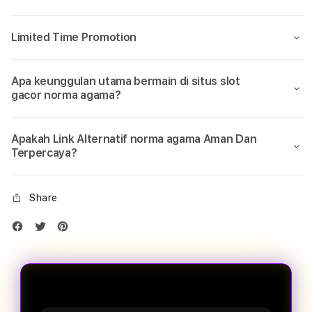
Penjelasan
Penj
Padat
Pada
dengan
deng
Limited Time Promotion
Contoh
Cont
yang
yang
Nyambung
Nya
Apa keunggulan utama bermain di situs slot
gacor norma agama?
Apakah Link Alternatif norma agama Aman Dan
Terpercaya?
Share