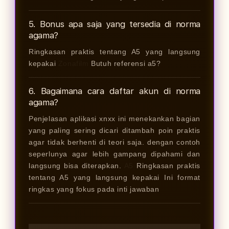
5. Bonus apa saja yang tersedia di norma
agama?
Ringkasan praktis tentang A5 yang langsung
kepakai
Zonafilm
Butuh referensi a5?
6. Bagaimana cara daftar akun di norma
agama?
Penjelasan aplikasi xnxx ini menekankan bagian
yang paling sering dicari ditambah poin praktis
agar tidak berhenti di teori saja. dengan contoh
seperlunya agar lebih gampang dipahami dan
langsung bisa diterapkan.
A5
Ringkasan praktis
tentang A5 yang langsung kepakai Ini format
ringkas yang fokus pada inti jawaban