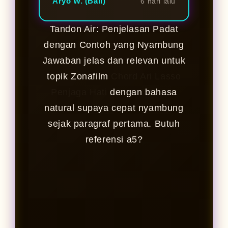
Aryo W. (Bali)
6 hari lalu
Tandon Air: Penjelasan Padat
dengan Contoh yang Nyambung
Jawaban jelas dan relevan untuk
topik Zonafilm
Chord Ari Lasso
Penjaga Hati
dengan bahasa
natural supaya cepat nyambung
sejak paragraf pertama. Butuh
referensi a5?