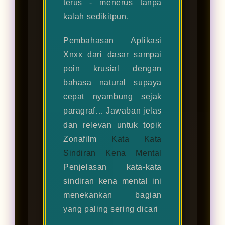
terus - menerus tanpa
kalah sedikitpun.
Pembahasan Aplikasi
Xnxx dari dasar sampai
poin krusial dengan
bahasa natural supaya
cepat nyambung sejak
paragraf… Jawaban jelas
dan relevan untuk topik
Zonafilm
Kata Kata
Sindiran Kena Mental
Penjelasan kata-kata
sindiran kena mental ini
menekankan bagian
yang paling sering dicari