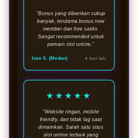
"Bonus yang diberikan cukup
banyak, terutama bonus new
member dan free saldo.
Sangat recommended untuk
pemain slot online."
Ican S. (Medan)
4 hari lalu
★★★★★
"Website ringan, mobile
friendly, dan tidak lag saat
dimainkan. Salah satu situs
slot online terbaik yang