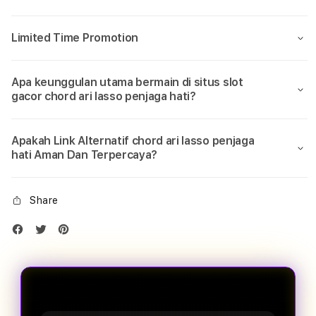
#
#
Urutan
Urut
teks
teks
Limited Time Promotion
yang
yang
gampang
gamp
dipindai:
dipin
Apa keunggulan utama bermain di situs slot
Chord
Chor
gacor chord ari lasso penjaga hati?
Ari
Ari
Lasso
Lass
Penjaga
Penj
Apakah Link Alternatif chord ari lasso penjaga
Hati
Hati
hati Aman Dan Terpercaya?
Share