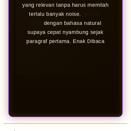
yang relevan tanpa harus memilah
terlalu banyak noise.
Aplikasi
Xnxx
dengan bahasa natural
supaya cepat nyambung sejak
paragraf pertama. Enak Dibaca