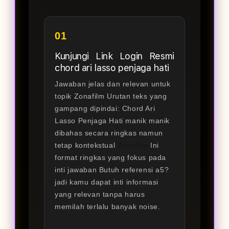
01
Kunjungi Link Login Resmi
chord ari lasso penjaga hati
Jawaban jelas dan relevan untuk
topik Zonafilm Urutan teks yang
gampang dipindai: Chord Ari
Lasso Penjaga Hati manik manik
dibahas secara ringkas namun
tetap kontekstual
Zonafilm
Ini
format ringkas yang fokus pada
inti jawaban Butuh referensi a5?
jadi kamu dapat inti informasi
yang relevan tanpa harus
memilah terlalu banyak noise.