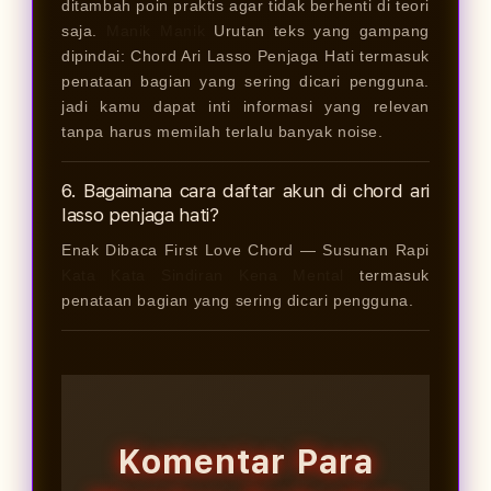
ditambah poin praktis agar tidak berhenti di teori
saja.
Manik Manik
Urutan teks yang gampang
dipindai: Chord Ari Lasso Penjaga Hati termasuk
penataan bagian yang sering dicari pengguna.
jadi kamu dapat inti informasi yang relevan
tanpa harus memilah terlalu banyak noise.
6. Bagaimana cara daftar akun di chord ari
lasso penjaga hati?
Enak Dibaca First Love Chord — Susunan Rapi
Kata Kata Sindiran Kena Mental
termasuk
penataan bagian yang sering dicari pengguna.
Komentar Para