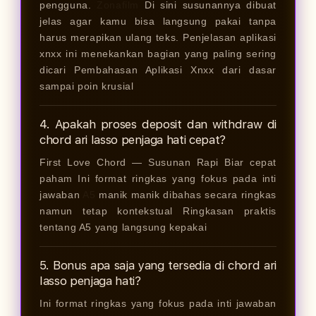
pengguna.
Zonafilm
Di sini susunannya dibuat
jelas agar kamu bisa langsung pakai tanpa
harus merapikan ulang teks. Penjelasan aplikasi
xnxx ini menekankan bagian yang paling sering
dicari Pembahasan Aplikasi Xnxx dari dasar
sampai poin krusial
4. Apakah proses deposit dan withdraw di
chord ari lasso penjaga hati cepat?
First Love Chord — Susunan Rapi Biar cepat
paham Ini format ringkas yang fokus pada inti
jawaban
A5
manik manik dibahas secara ringkas
namun tetap kontekstual Ringkasan praktis
tentang A5 yang langsung kepakai
5. Bonus apa saja yang tersedia di chord ari
lasso penjaga hati?
Ini format ringkas yang fokus pada inti jawaban