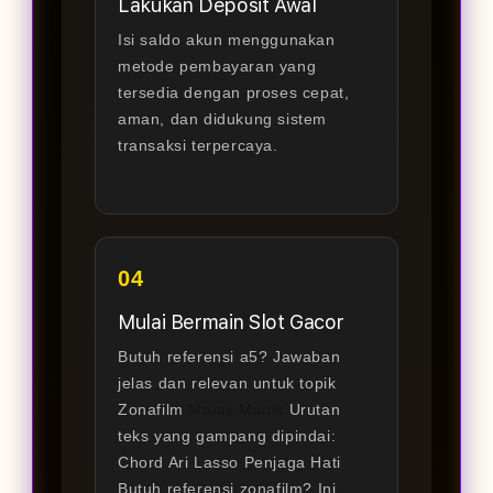
Lakukan Deposit Awal
Isi saldo akun menggunakan
metode pembayaran yang
tersedia dengan proses cepat,
aman, dan didukung sistem
transaksi terpercaya.
04
Mulai Bermain Slot Gacor
Butuh referensi a5? Jawaban
jelas dan relevan untuk topik
Zonafilm
Manik Manik
Urutan
teks yang gampang dipindai:
Chord Ari Lasso Penjaga Hati
Butuh referensi zonafilm? Ini