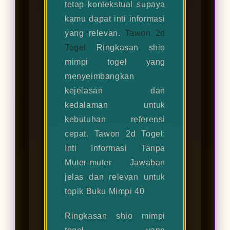
tetap kontekstual supaya
kamu dapat inti informasi
yang relevan.
Tawon 2d
Togel
Ringkasan shio
mimpi togel yang
menyeimbangkan
kejelasan dan
kedalaman untuk
kebutuhan referensi
cepat. Tawon 2d Togel:
Inti Informasi Tanpa
Muter-muter Jawaban
jelas dan relevan untuk
topik Buku Mimpi 40
Ringkasan shio mimpi