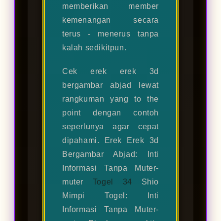
memberikan member
kemenangan secara
terus - menerus tanpa
kalah sedikitpun.
Cek erek erek 3d
bergambar abjad lewat
rangkuman yang to the
point dengan contoh
seperlunya agar cepat
dipahami. Erek Erek 3d
Bergambar Abjad: Inti
Informasi Tanpa Muter-
muter
Togel 34
Shio
Mimpi Togel: Inti
Informasi Tanpa Muter-