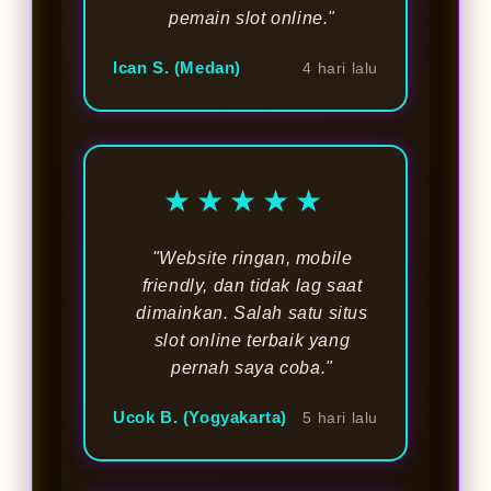
pemain slot online."
Ican S. (Medan)
4 hari lalu
★★★★★
"Website ringan, mobile
friendly, dan tidak lag saat
dimainkan. Salah satu situs
slot online terbaik yang
pernah saya coba."
Ucok B. (Yogyakarta)
5 hari lalu