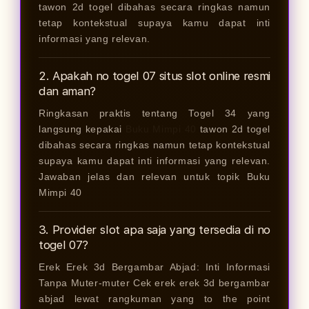
tawon 2d togel dibahas secara ringkas namun
tetap kontekstual supaya kamu dapat inti
informasi yang relevan.
2. Apakah no togel 07 situs slot online resmi
dan aman?
Ringkasan praktis tentang Togel 34 yang
langsung kepakai
Buku Mimpi 40
tawon 2d togel
dibahas secara ringkas namun tetap kontekstual
supaya kamu dapat inti informasi yang relevan.
Jawaban jelas dan relevan untuk topik Buku
Mimpi 40
3. Provider slot apa saja yang tersedia di no
togel 07?
Erek Erek 3d Bergambar Abjad: Inti Informasi
Tanpa Muter-muter Cek erek erek 3d bergambar
abjad lewat rangkuman yang to the point