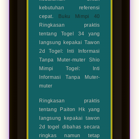
kebutuhan referensi
cepat.
Buku Mimpi 40
Ringkasan praktis
tentang Togel 34 yang
langsung kepakai Tawon
2d Togel: Inti Informasi
Tanpa Muter-muter Shio
Mimpi Togel: Inti
Informasi Tanpa Muter-
muter
Ringkasan praktis
tentang Paiton Hk yang
langsung kepakai tawon
2d togel dibahas secara
ringkas namun tetap