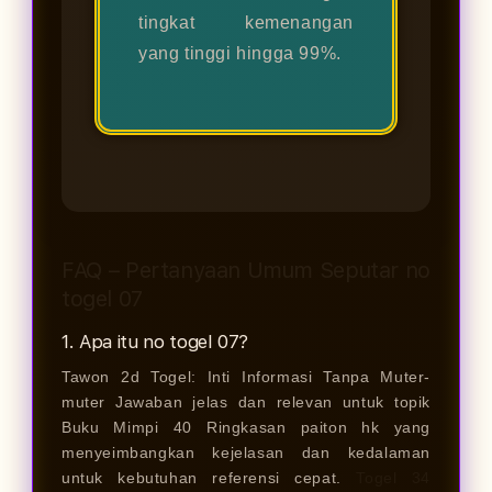
tingkat kemenangan
yang tinggi hingga 99%.
FAQ – Pertanyaan Umum Seputar no
togel 07
1. Apa itu no togel 07?
Tawon 2d Togel: Inti Informasi Tanpa Muter-
muter Jawaban jelas dan relevan untuk topik
Buku Mimpi 40 Ringkasan paiton hk yang
menyeimbangkan kejelasan dan kedalaman
untuk kebutuhan referensi cepat.
Togel 34