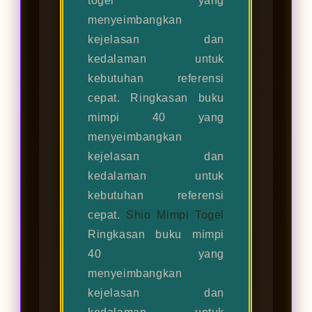
togel yang
menyeimbangkan
kejelasan dan
kedalaman untuk
kebutuhan referensi
cepat. Ringkasan buku
mimpi 40 yang
menyeimbangkan
kejelasan dan
kedalaman untuk
kebutuhan referensi
cepat.
Shio Mimpi Togel
Ringkasan buku mimpi
40 yang
menyeimbangkan
kejelasan dan