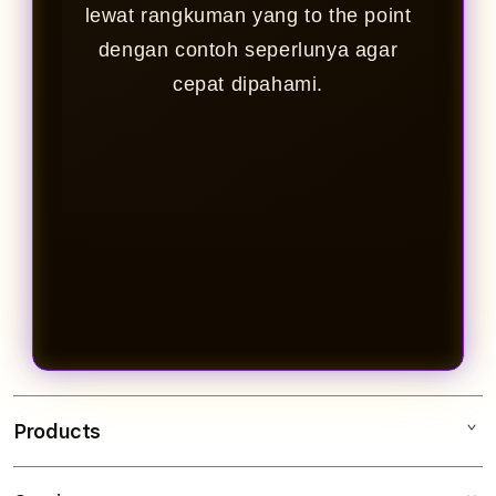
lewat rangkuman yang to the point
dengan contoh seperlunya agar
cepat dipahami.
Products