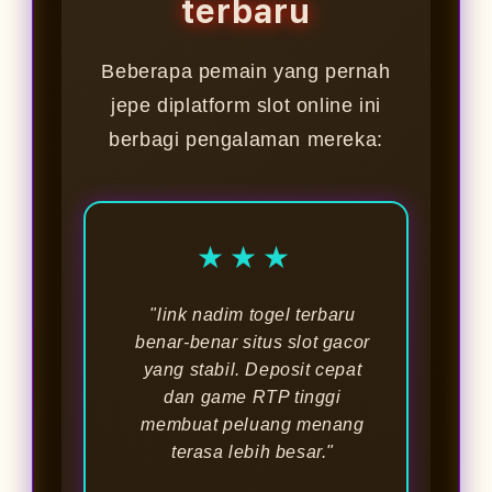
terbaru
Beberapa pemain yang pernah
jepe diplatform slot online ini
berbagi pengalaman mereka:
★★★
"link nadim togel terbaru
benar-benar situs slot gacor
yang stabil. Deposit cepat
dan game RTP tinggi
membuat peluang menang
terasa lebih besar."