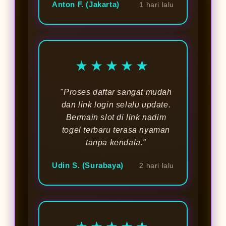
Anton F. (Jakarta)
1 hari lalu
★★★★★
"Proses daftar sangat mudah
dan link login selalu update.
Bermain slot di link nadim
togel terbaru terasa nyaman
tanpa kendala."
Udin S. (Surabaya)
2 hari lalu