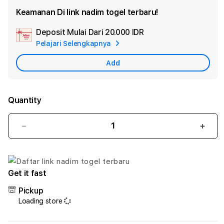
Keamanan Di link nadim togel terbaru!
Deposit Mulai Dari
20.000 IDR
Add
Pelajari Selengkapnya
Apple
Care
Add
Quantity
Decrease
Incr
quantity
quant
for
for
link
link
nadim
nadi
Get it fast
togel
togel
Pickup
terbaru
terb
Loading store
#
#
nadimtogel88
nadi