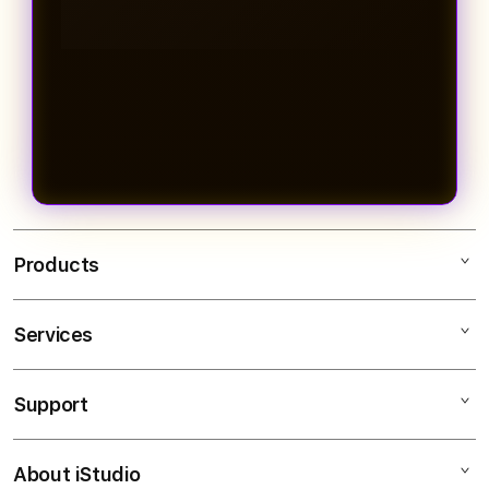
Products
Services
link nadim togel terbaru
SLOT ONLINE
Support
AppleCare+
SITUS SLOT GACOR
Corporate
SLOT GACOR
About iStudio
My Account
Slot Online