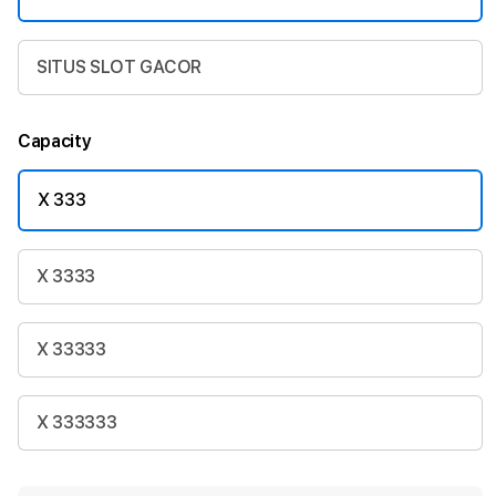
SITUS SLOT GACOR
Capacity
X 333
X 3333
X 33333
X 333333