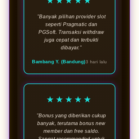
★★★★★
"Banyak pilihan provider slot
seperti Pragmatic dan
PGSoft. Transaksi withdraw
juga cepat dan terbukti
dibayar."
Bambang Y. (Bandung)
3 hari lalu
★★★★★
"Bonus yang diberikan cukup
banyak, terutama bonus new
member dan free saldo.
Sangat recommended untuk