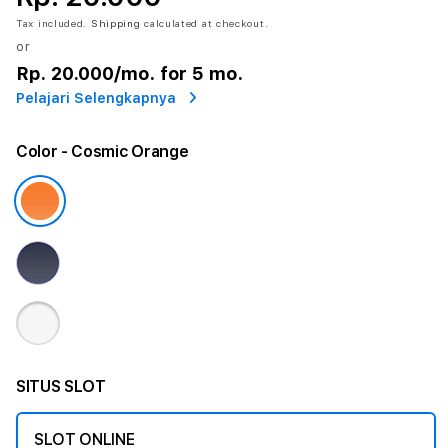
Tax included.
Shipping
calculated at checkout.
or
Rp. 20.000
/mo. for 5 mo.
Pelajari Selengkapnya
Color
- Cosmic Orange
SITUS SLOT
SLOT ONLINE