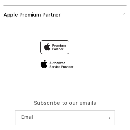
SITUS SLOT ONLINE
Collection & Delivery
Elush Service Provider
SITUS SLOT GACOR
Apple Premium Partner
About Us
Returns & Exchanges
Financing Options
SLOT GACOR TERPOPULER
Find an iStudio near you
Contact Us
Trade-in
SLOT
Why Shop at iStudio
FAQ
Traveller’s Reservation
Elush Corporate Website
Privacy Policy
Site Terms of Use
Subscribe to our emails
Email