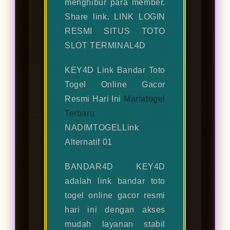
menghibur para member.
Share link. LINK LOGIN
RESMI SITUS TOTO
SLOT TERMINAL4D
KEY4D Link Bandar Toto
Togel Online Gacor
Resmi Hari Ini
Mariatogel
Terbaru
NADIMTOGELLink
Alternatif 01
BANDAR4D KEY4D
adalah link bandar toto
togel online gacor resmi
hari ini dengan akses
mudah layanan stabil