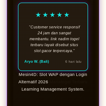
★★★★★
"Customer service responsif
24 jam dan sangat
membantu. link nadim togel
terbaru layak disebut situs
slot gacor terpercaya."
Aryo W. (Bali)
6 hari lalu
Mesin4D: Slot WAP dengan Login
Alternatif 2026
Mariatogel Terbaru
Learning Management System.