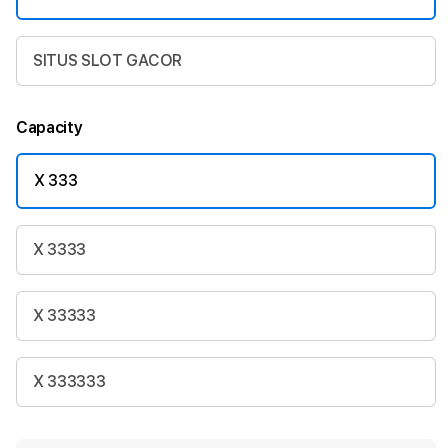
SITUS SLOT GACOR
Capacity
X 333
X 3333
X 33333
X 333333