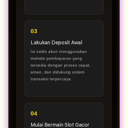
03
Lakukan Deposit Awal
Isi saldo akun menggunakan
metode pembayaran yang
tersedia dengan proses cepat,
aman, dan didukung sistem
transaksi terpercaya.
04
Mulai Bermain Slot Gacor