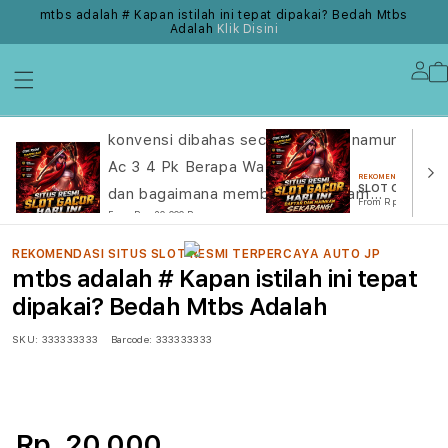
mtbs adalah # Kapan istilah ini tepat dipakai? Bedah Mtbs
Adalah
Klik Disini
Lo
in
REKOMENDASI SITUS SLOT RESMI TERPERCAYA AUTO JP
konvensi dibahas secara ringkas namun tetap
Ac 3 4 Pk Berapa Watt
REKOMENDASI SITUS 
SLOT ONLINE
dan bagaimana membacanya dalam…
From Rp. 20.000
From Rp. 20.000 Rp
REKOMENDASI SITUS SLOT RESMI TERPERCAYA AUTO JP
mtbs adalah # Kapan istilah ini tepat
dipakai? Bedah Mtbs Adalah
SKU:
333333333
Barcode:
333333333
Rp. 20.000