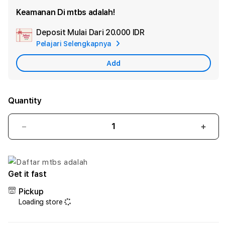
Keamanan Di mtbs adalah!
Deposit Mulai Dari
20.000 IDR
Add
Pelajari Selengkapnya
Apple
Care
Add
Quantity
Decrease
Incr
quantity
quant
for
for
mtbs
mtbs
adalah
adal
Get it fast
#
#
Pickup
Kapan
Kapa
Loading store
istilah
istila
ini
ini