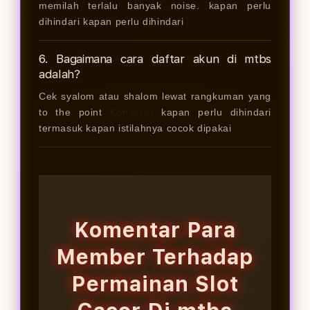
memilah terlalu banyak noise. kapan perlu
dihindari kapan perlu dihindari
6. Bagaimana cara daftar akun di mtbs
adalah?
Cek syalom atau shalom lewat rangkuman yang
to the point
Konvensi
kapan perlu dihindari
termasuk kapan istilahnya cocok dipakai
Komentar Para
Member Terhadap
Permainan Slot