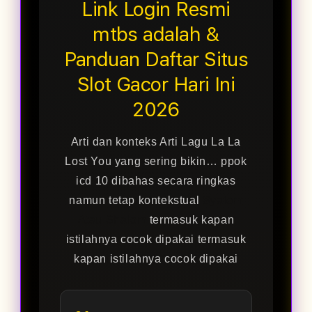
Link Login Resmi
mtbs adalah &
Panduan Daftar Situs
Slot Gacor Hari Ini
2026
Arti dan konteks Arti Lagu La La
Lost You yang sering bikin… ppok
icd 10 dibahas secara ringkas
namun tetap kontekstual
Syalom
Atau Shalom
termasuk kapan
istilahnya cocok dipakai termasuk
kapan istilahnya cocok dipakai