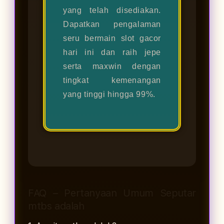
yang telah disediakan.
Dapatkan pengalaman
seru bermain slot gacor
hari ini dan raih jepe
serta maxwin dengan
tingkat kemenangan
yang tinggi hingga 99%.
FAQ – Pertanyaan Umum Seputar
mtbs adalah