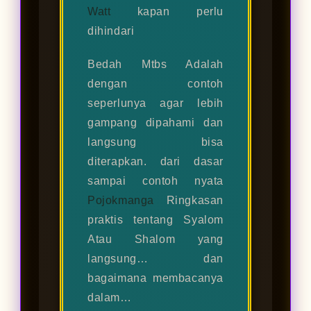
Watt
kapan perlu
dihindari
Bedah Mtbs Adalah
dengan contoh
seperlunya agar lebih
gampang dipahami dan
langsung bisa
diterapkan. dari dasar
sampai contoh nyata
Pojokmanga
Ringkasan
praktis tentang Syalom
Atau Shalom yang
langsung… dan
bagaimana membacanya
dalam…