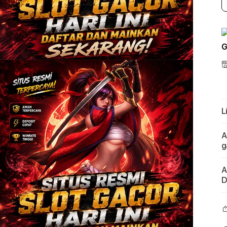
G
Open
media
5
in
modal
L
A
g
A
D