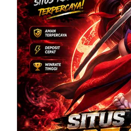
pemakaiannya
tetap relevan dan
tidak berlebihan.
From Rp. 20.000 Rp