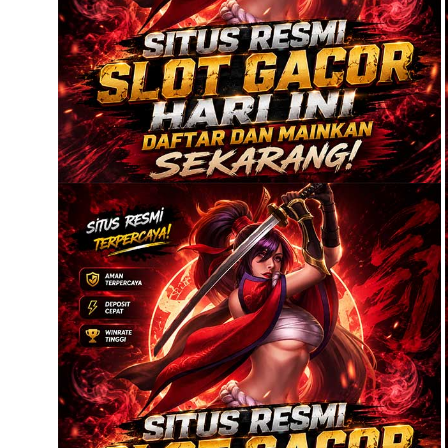
Open
media
2
in
modal