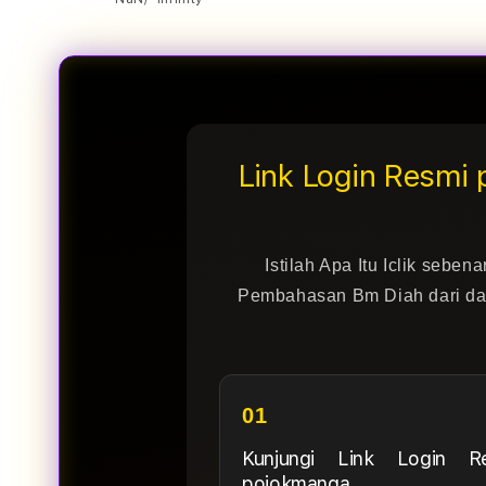
media
8
in
modal
Link Login Resmi 
Istilah Apa Itu Iclik seben
Pembahasan Bm Diah dari dasa
01
Kunjungi Link Login R
pojokmanga