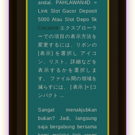
andal. PAHLAWAN4D >
Link Slot Gacor Deposit
5000 Atau Slot Depo 5k
Cocaslot
エクスプローラ
ーでの項目の表示方法を
変更するには、リボンの
[表示] を選択し アイコ
ン、リスト、詳細などを
表示するかを選択しま
す。 ファイル間の領域を
減らすには、 [ 表示 ]> [コ
ンパクト …
Sangat menakjubkan
bukan? Jadi, langsung
saja bergabung bersama