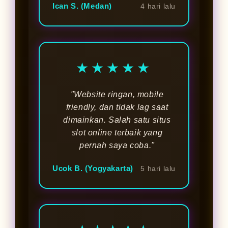
Ican S. (Medan)
4 hari lalu
★★★★★
"Website ringan, mobile
friendly, dan tidak lag saat
dimainkan. Salah satu situs
slot online terbaik yang
pernah saya coba."
Ucok B. (Yogyakarta)
5 hari lalu