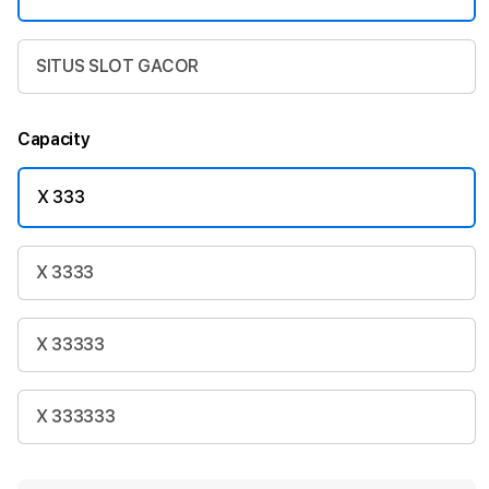
SITUS SLOT GACOR
Capacity
X 333
X 3333
X 33333
X 333333