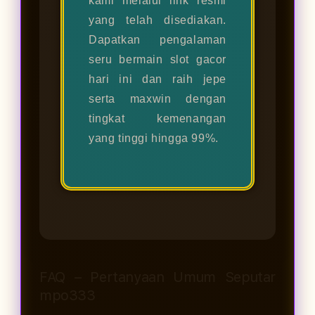
kami melalui link resmi
yang telah disediakan.
Dapatkan pengalaman
seru bermain slot gacor
hari ini dan raih jepe
serta maxwin dengan
tingkat kemenangan
yang tinggi hingga 99%.
FAQ – Pertanyaan Umum Seputar
mpo333