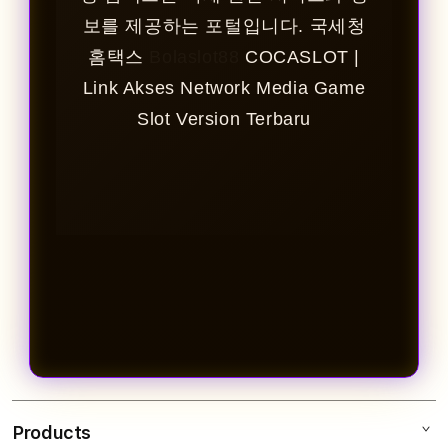
보를 제공하는 포털입니다. 국세청
홈택스
Bolaslot88
COCASLOT |
Link Akses Network Media Game
Slot Version Terbaru
Products