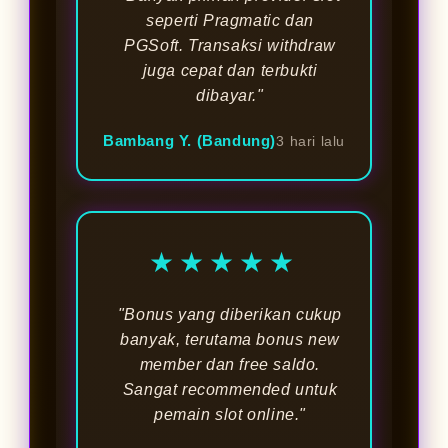
seperti Pragmatic dan
PGSoft. Transaksi withdraw
juga cepat dan terbukti
dibayar."
Bambang Y. (Bandung)
3 hari lalu
★★★★★
"Bonus yang diberikan cukup
banyak, terutama bonus new
member dan free saldo.
Sangat recommended untuk
pemain slot online."