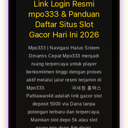
Link Login Resmi
mpo333 & Panduan
Daftar Situs Slot
Gacor Hari Ini 2026
Mpo333 | Navigasi Halus Sistem
Dinamis Cepat Mpo333 menjadi
ruang terpercaya untuk player
berkomitmen tinggi dengan proses
aktif melalui jalur resmi terjamin di
Mpo333.
Bolaslot88
국세청 홈택스
Pahlawan4d adalah link gacor slot
deposit 5000 via Dana tanpa
potongan terbaru dan terpercaya.
Mainkan slot depo 5k atau slot
gacor min depo 5rb disini.