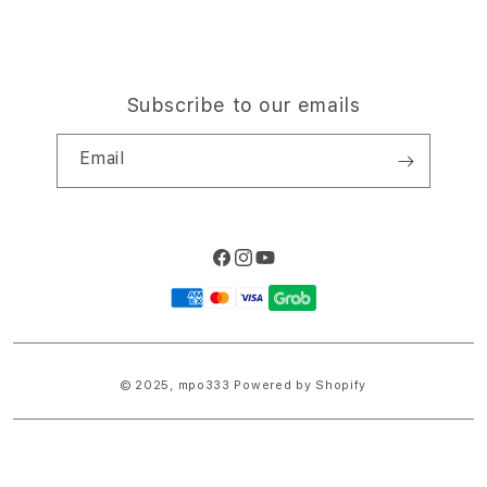
Subscribe to our emails
Email
Facebook
Instagram
YouTube
Payment
methods
© 2025,
mpo333
Powered by Shopify