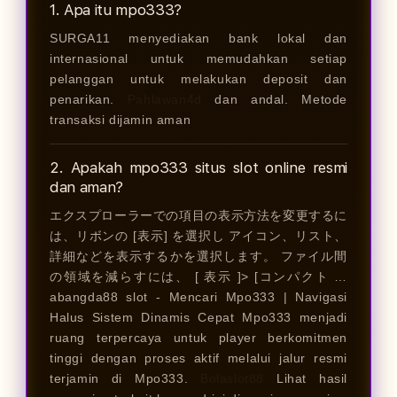
1. Apa itu mpo333?
SURGA11 menyediakan bank lokal dan
internasional untuk memudahkan setiap
pelanggan untuk melakukan deposit dan
penarikan.
Pahlawan4d
dan andal. Metode
transaksi dijamin aman
2. Apakah mpo333 situs slot online resmi
dan aman?
エクスプローラーでの項目の表示方法を変更するに
は、リボンの [表示] を選択し アイコン、リスト、
詳細などを表示するかを選択します。 ファイル間
の領域を減らすには、 [ 表示 ]> [コンパクト …
abangda88 slot - Mencari Mpo333 | Navigasi
Halus Sistem Dinamis Cepat Mpo333 menjadi
ruang terpercaya untuk player berkomitmen
tinggi dengan proses aktif melalui jalur resmi
terjamin di Mpo333.
Bolaslot88
Lihat hasil