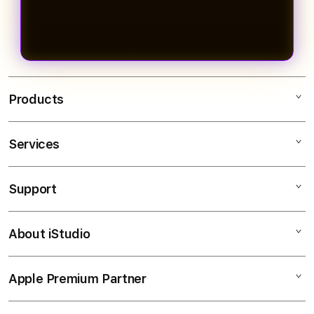
Products
Services
bolaslot88
SLOT ONLINE
Support
AppleCare+
SITUS SLOT GACOR
Corporate
SLOT GACOR
About iStudio
My Account
Slot Online
SITUS SLOT ONLINE
Collection & Delivery
Elush Service Provider
SITUS SLOT GACOR
Apple Premium Partner
About Us
Returns & Exchanges
Financing Options
SLOT GACOR TERPOPULER
Find an iStudio near you
Contact Us