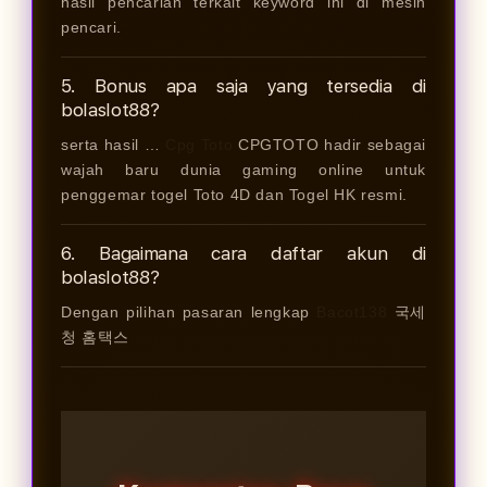
hasil pencarian terkait keyword ini di mesin
pencari.
5. Bonus apa saja yang tersedia di
bolaslot88?
serta hasil …
Cpg Toto
CPGTOTO hadir sebagai
wajah baru dunia gaming online untuk
penggemar togel Toto 4D dan Togel HK resmi.
6. Bagaimana cara daftar akun di
bolaslot88?
Dengan pilihan pasaran lengkap
Bacot138
국세
청 홈택스