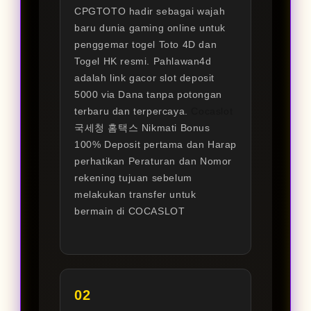
CPGTOTO hadir sebagai wajah
baru dunia gaming online untuk
penggemar togel Toto 4D dan
Togel HK resmi. Pahlawan4d
adalah link gacor slot deposit
5000 via Dana tanpa potongan
terbaru dan terpercaya.
Cocaslot
국세청 홈택스 Nikmati Bonus
100% Deposit pertama dan Harap
perhatikan Peraturan dan Nomor
rekening tujuan sebelum
melakukan transfer untuk
bermain di COCASLOT
02