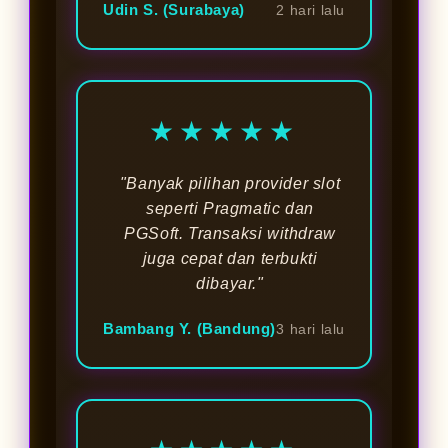
Udin S. (Surabaya)
2 hari lalu
★★★★★
"Banyak pilihan provider slot
seperti Pragmatic dan
PGSoft. Transaksi withdraw
juga cepat dan terbukti
dibayar."
Bambang Y. (Bandung)
3 hari lalu