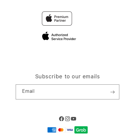
Trade-in
SLOT
Why Shop at iStudio
FAQ
Traveller’s Reservation
Elush Corporate Website
Privacy Policy
Site Terms of Use
Subscribe to our emails
Email
Facebook
Instagram
YouTube
Payment
methods