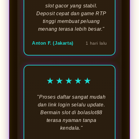
slot gacor yang stabil.
Deposit cepat dan game RTP
tinggi membuat peluang
menang terasa lebih besar."
Anton F. (Jakarta)
1 hari lalu
★★★★★
"Proses daftar sangat mudah
dan link login selalu update.
Bermain slot di bolaslot88
terasa nyaman tanpa
kendala."