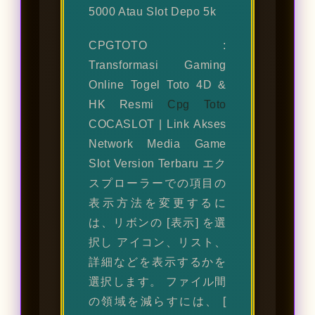
5000 Atau Slot Depo 5k
CPGTOTO :
Transformasi Gaming
Online Togel Toto 4D &
HK Resmi
Cpg Toto
COCASLOT | Link Akses
Network Media Game
Slot Version Terbaru エク
スプローラーでの項目の
表示方法を変更するに
は、リボンの [表示] を選
択し アイコン、リスト、
詳細などを表示するかを
選択します。 ファイル間
の領域を減らすには、 [