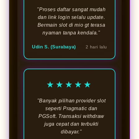
"Proses daftar sangat mudah
dan link login selalu update.
Bermain slot di mio gt terasa
nyaman tanpa kendala."
Udin S. (Surabaya)
2 hari lalu
★★★★★
"Banyak pilihan provider slot
seperti Pragmatic dan
PGSoft. Transaksi withdraw
juga cepat dan terbukti
dibayar."