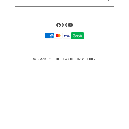
Facebook
Instagram
YouTube
Payment
methods
© 2025,
mio gt
Powered by Shopify