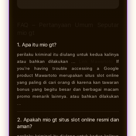
FAQ – Pertanyaan Umum Seputar
mio gt
1. Apa itu mio gt?
perilaku kriminal itu diulang untuk kedua kalinya
atau bahkan dilakukan ...
Link Mawartoto
If
you're having trouble accessing a Google
product Mawartoto merupakan situs slot online
yang paling di cari orang di karena kan tawaran
bonus yang begitu besar dan berbagai macam
promo menarik lainnya. atau bahkan dilakukan
...
2. Apakah mio gt situs slot online resmi dan
aman?