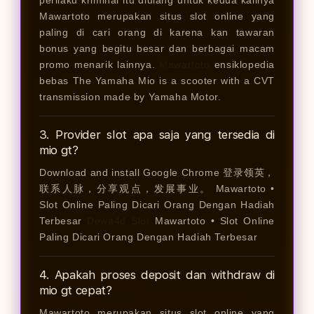
perilaku kriminal itu diulang untuk kedua kalinya
Mawartoto merupakan situs slot online yang
paling di cari orang di karena kan tawaran
bonus yang begitu besar dan berbagai macam
promo menarik lainnya.
Mawartoto
ensiklopedia
bebas The Yamaha Mio is a scooter with a CVT
transmission made by Yamaha Motor.
3. Provider slot apa saja yang tersedia di
mio gt?
Download and install Google Chrome 登录领英，
联系人脉，分享观点，发展事业。 Mawartoto •
Slot Online Paling Dicari Orang Dengan Hadiah
Terbesar
Dewa4d Slot
Mawartoto • Slot Online
Paling Dicari Orang Dengan Hadiah Terbesar
4. Apakah proses deposit dan withdraw di
mio gt cepat?
Mawartoto merupakan situs slot online yang