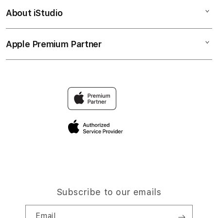
Corporate
SLOT GACOR
About iStudio
My Account
Slot Online
SITUS SLOT ONLINE
Collection & Delivery
Elush Service Provider
SITUS SLOT GACOR
Apple Premium Partner
About Us
Returns & Exchanges
Financing Options
SLOT GACOR TERPOPULER
Find an iStudio near you
Contact Us
Trade-in
SLOT
Why Shop at iStudio
FAQ
Traveller’s Reservation
Elush Corporate Website
Privacy Policy
Site Terms of Use
Subscribe to our emails
Email