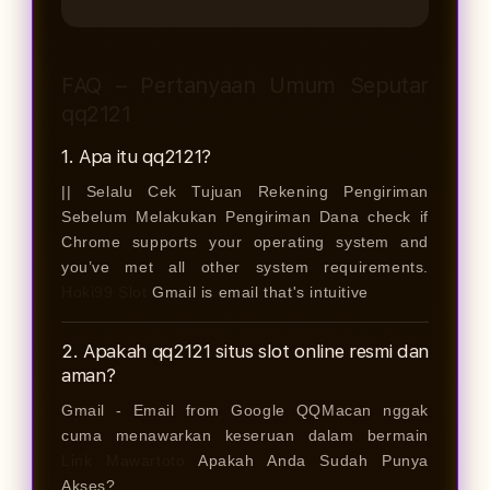
FAQ – Pertanyaan Umum Seputar
qq2121
1. Apa itu qq2121?
|| Selalu Cek Tujuan Rekening Pengiriman
Sebelum Melakukan Pengiriman Dana check if
Chrome supports your operating system and
you’ve met all other system requirements.
Hoki99 Slot
Gmail is email that's intuitive
2. Apakah qq2121 situs slot online resmi dan
aman?
Gmail - Email from Google QQMacan nggak
cuma menawarkan keseruan dalam bermain
Link Mawartoto
Apakah Anda Sudah Punya
Akses?