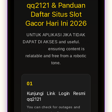
qq2121 & Panduan
Daftar Situs Slot
Gacor Hari Ini 2026
UNTUK APLIKASI JIKA TIDAK
DAPAT DI AKSES and useful.
Link
Mawartoto
ensuring content is
relatable and free from a robotic
tone.
01
Kunjungi Link Login Resmi
qq2121
You can check for outages and