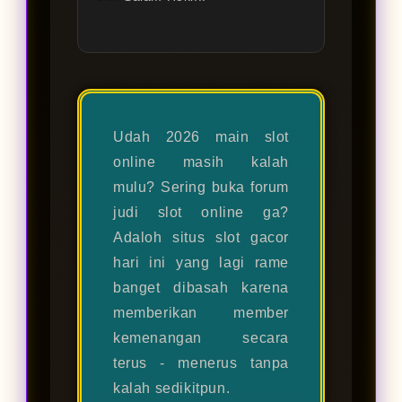
Udah 2026 main slot
online masih kalah
mulu? Sering buka forum
judi slot online ga?
Adaloh situs slot gacor
hari ini yang lagi rame
banget dibasah karena
memberikan member
kemenangan secara
terus - menerus tanpa
kalah sedikitpun.