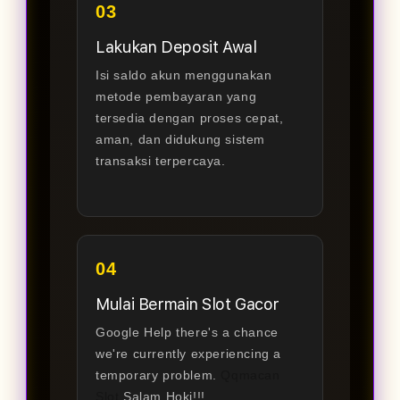
03
Lakukan Deposit Awal
Isi saldo akun menggunakan
metode pembayaran yang
tersedia dengan proses cepat,
aman, dan didukung sistem
transaksi terpercaya.
04
Mulai Bermain Slot Gacor
Google Help there's a chance
we're currently experiencing a
temporary problem.
Qqmacan
Slot
Salam Hoki!!!