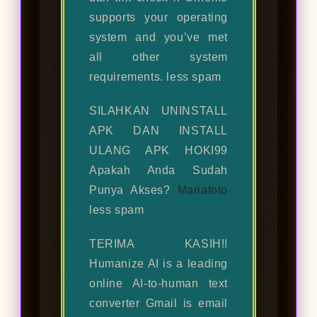
supports your operating
system and you’ve met
all other system
requirements. less spam
SILAHKAN UNINSTALL
APK DAN INSTALL
ULANG APK HOKI99
Apakah Anda Sudah
Punya Akses?
Mariatoto
less spam
TERIMA KASIH!!
Humanize AI is a leading
online AI-to-human text
converter Gmail is email