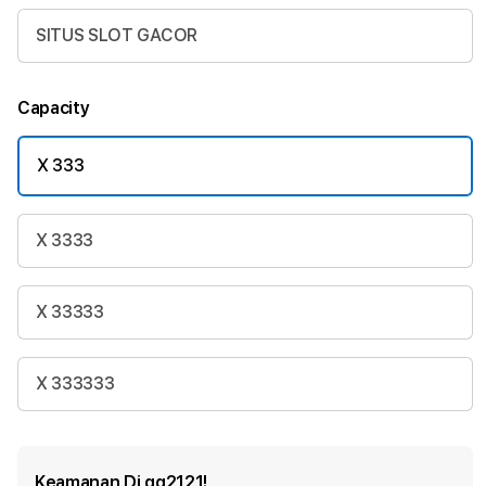
SITUS SLOT GACOR
Capacity
X 333
X 3333
X 33333
X 333333
Keamanan Di qq2121!