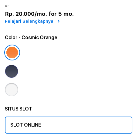
or
Rp. 20.000
/mo. for 5 mo.
Pelajari Selengkapnya
Color
- Cosmic Orange
SITUS SLOT
SLOT ONLINE