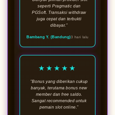
seperti Pragmatic dan
PGSoft. Transaksi withdraw
juga cepat dan terbukti
dibayar."
Bambang Y. (Bandung)
3 hari lalu
★★★★★
"Bonus yang diberikan cukup
banyak, terutama bonus new
member dan free saldo.
Sangat recommended untuk
pemain slot online."