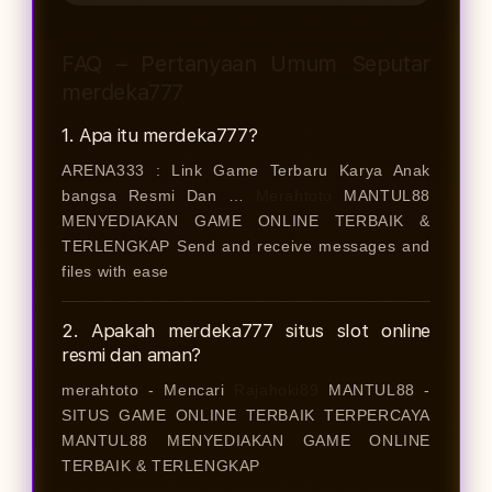
FAQ – Pertanyaan Umum Seputar
merdeka777
1. Apa itu merdeka777?
ARENA333 : Link Game Terbaru Karya Anak
bangsa Resmi Dan …
Merahtoto
MANTUL88
MENYEDIAKAN GAME ONLINE TERBAIK &
TERLENGKAP Send and receive messages and
files with ease
2. Apakah merdeka777 situs slot online
resmi dan aman?
merahtoto - Mencari
Rajahoki89
MANTUL88 -
SITUS GAME ONLINE TERBAIK TERPERCAYA
MANTUL88 MENYEDIAKAN GAME ONLINE
TERBAIK & TERLENGKAP