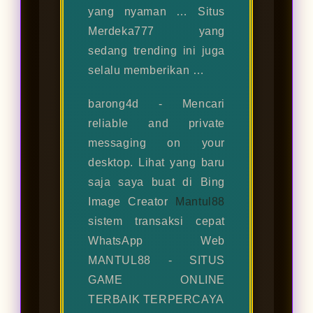
yang nyaman … Situs
Merdeka777 yang
sedang trending ini juga
selalu memberikan …
barong4d - Mencari
reliable and private
messaging on your
desktop. Lihat yang baru
saja saya buat di Bing
Image Creator
Mantul88
sistem transaksi cepat
WhatsApp Web
MANTUL88 - SITUS
GAME ONLINE
TERBAIK TERPERCAYA