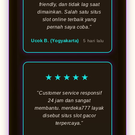
friendly, dan tidak lag saat
dimainkan. Salah satu situs
slot online terbaik yang
pernah saya coba."
Ucok B. (Yogyakarta)
5 hari lalu
★★★★★
"Customer service responsif
24 jam dan sangat
membantu. merdeka777 layak
disebut situs slot gacor
terpercaya."