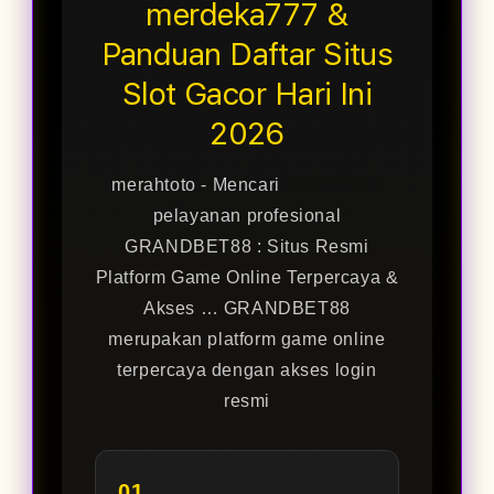
merdeka777 &
Panduan Daftar Situs
Slot Gacor Hari Ini
2026
merahtoto - Mencari
Rajahoki89
pelayanan profesional
GRANDBET88 : Situs Resmi
Platform Game Online Terpercaya &
Akses … GRANDBET88
merupakan platform game online
terpercaya dengan akses login
resmi
01