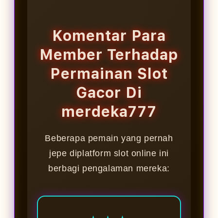
Komentar Para
Member Terhadap
Permainan Slot
Gacor Di
merdeka777
Beberapa pemain yang pernah
jepe diplatform slot online ini
berbagi pengalaman mereka: