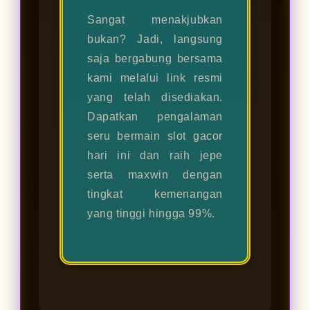
Sangat menakjubkan
bukan? Jadi, langsung
saja bergabung bersama
kami melalui link resmi
yang telah disediakan.
Dapatkan pengalaman
seru bermain slot gacor
hari ini dan raih jepe
serta maxwin dengan
tingkat kemenangan
yang tinggi hingga 99%.