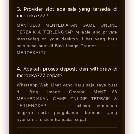
3. Provider slot apa saja yang tersedia di
merdeka777?
MANTUL88 MENYEDIAKAN GAME ONLINE
TERBAIK & TERLENGKAP reliable and private
messaging on your desktop. Lihat yang baru
saja saya buat di Bing Image Creator
Grandbet
MERDEKA777
4. Apakah proses deposit dan withdraw di
merdeka777 cepat?
WhatsApp Web Lihat yang baru saja saya buat
di Bing Image Creator MANTUL88
MENYEDIAKAN GAME ONLINE TERBAIK &
TERLENGKAP
Barong4d
pilihan permainan
lengkap serta pengalaman bermain yang
nyaman … sistem transaksi cepat