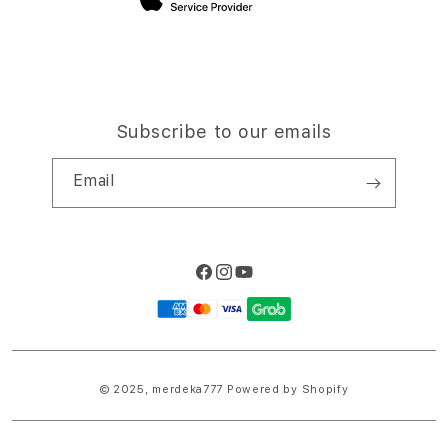
Subscribe to our emails
Email
Facebook
Instagram
YouTube
Payment
methods
© 2025,
merdeka777
Powered by Shopify