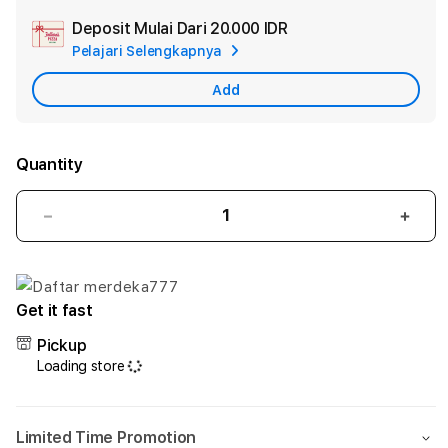
Deposit Mulai Dari
20.000 IDR
Add
Pelajari Selengkapnya
Apple
Care
Add
Quantity
Decrease
Incr
quantity
quant
for
for
merdeka777
merd
#
#
Get it fast
MERDEKA777
MER
Pickup
Loading store
Limited Time Promotion