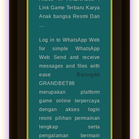
Link Game Terbaru Karya
Anak bangsa Resmi Dan
…
Log in to WhatsApp Web
for simple WhatsApp
Web Send and receive
messages and files with
ease
Barong4d
GRANDBET88
merupakan platform
game online terpercaya
dengan akses login
resmi pilihan permainan
lengkap serta
pengalaman bermain