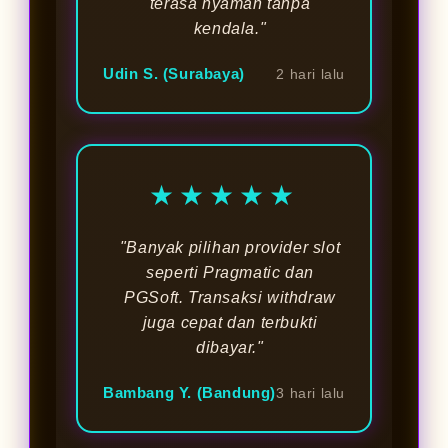
terasa nyaman tanpa
kendala."
Udin S. (Surabaya)
2 hari lalu
★★★★★
"Banyak pilihan provider slot
seperti Pragmatic dan
PGSoft. Transaksi withdraw
juga cepat dan terbukti
dibayar."
Bambang Y. (Bandung)
3 hari lalu