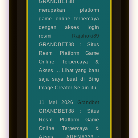
GRANDBET88
merupakan platform
game online terpercaya
dengan akses login
resmi
Rajahoki89
GRANDBET88 : Situs
Resmi Platform Game
Online Terpercaya &
Akses … Lihat yang baru
saja saya buat di Bing
Image Creator Selain itu
11 Mei 2026
Grandbet
GRANDBET88 : Situs
Resmi Platform Game
Online Terpercaya &
Akses … ARENA333 :