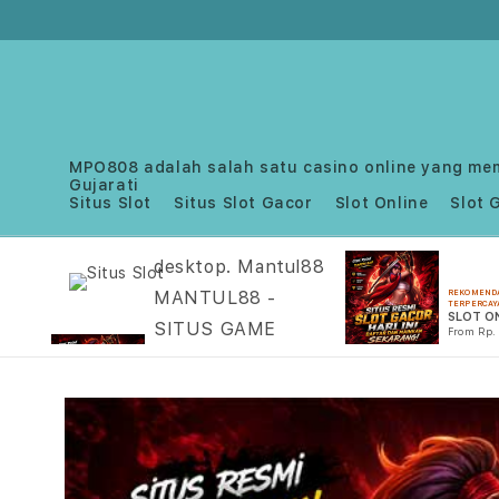
MPO808 adalah salah satu casino online yang memb
REKOMENDASI SITUS SLOT RESMI
Gujarati
TERPERCAYA AUTO JP
Situs Slot
reliable and private
Situs Slot Gacor
Slot Online
Slot 
messaging on your
desktop.
Mantul88
MANTUL88 -
REKOMENDA
TERPERCAY
SLOT O
SITUS GAME
From Rp.
ONLINE TERBAIK
TERPERCAYA Hindi
Skip to
From Rp. 20.000 Rp
product
information