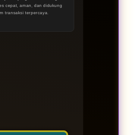
es cepat, aman, dan didukung
em transaksi terpercaya.