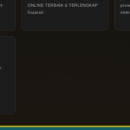
es
ONLINE TERBAIK & TERLENGKAP
pros
Gujarati
sist
i