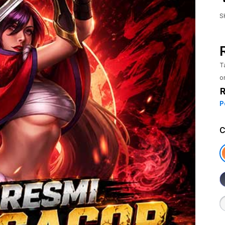
S
T
o
R
P
C