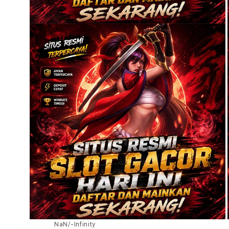
Open
media
6
in
modal
Open
of
NaN
/
-Infinity