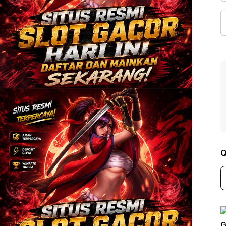
Open
media
3
in
modal
Q
G