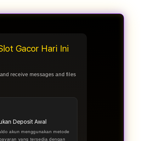
lot Gacor Hari Ini
and receive messages and files
ukan Deposit Awal
saldo akun menggunakan metode
ayaran yang tersedia dengan