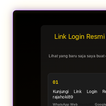
media
8
in
modal
Link Login Resmi 
Lihat yang baru saja saya buat
01
Kunjungi Link Login R
rajahoki89
WhatsApp Web
Mantul88
Googl