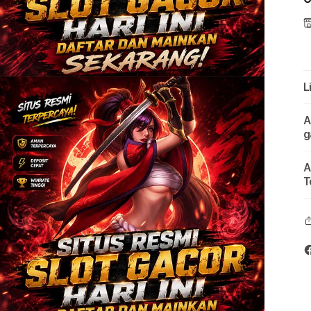
Open
L
media
5
in
A
modal
g
A
T