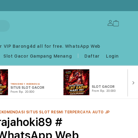
Log
Cart
in
er VIP
Barong4d
all for free. WhatsApp Web
Slot Gacor Gampang Menang
Daftar
Login
TRENDING 1 INDONESIA
SLOT GACOR
SITUS SLOT GACOR
From Rp. 20.000
From Rp. 20.000
EKOMENDASI SITUS SLOT RESMI TERPERCAYA AUTO JP
rajahoki89 #
WhatsApp Web