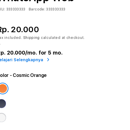
KU:
333333333
Barcode:
333333333
Rp. 20.000
ax included.
Shipping
calculated at checkout.
r
p. 20.000
/mo. for 5 mo.
elajari Selengkapnya
olor
- Cosmic Orange