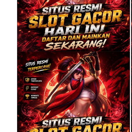
Open
media
2
in
modal