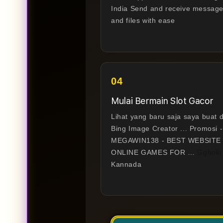
India Send and receive messag
and files with ease
04
Mulai Bermain Slot Gacor
Lihat yang baru saja saya buat d
Bing Image Creator ... Promosi -
MEGAWIN138 - BEST WEBSITE
ONLINE GAMES FOR …
Gghoki
Kannada