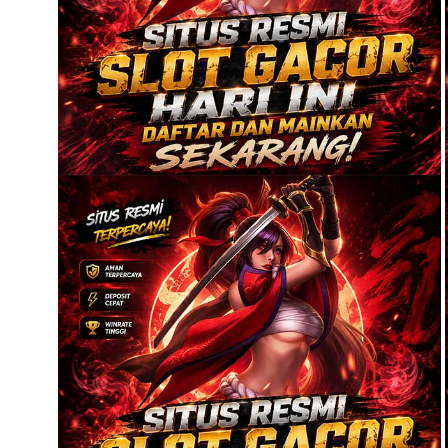
Open
media
2
in
modal