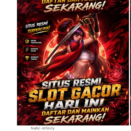
Open
media
6
in
modal
Open
of
NaN
/
-Infinity