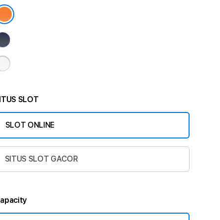
ITUS SLOT
SLOT ONLINE
SITUS SLOT GACOR
apacity