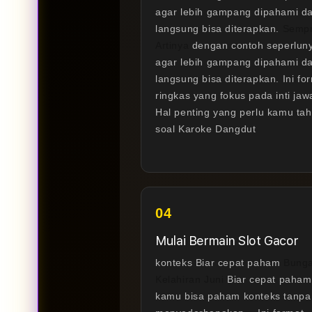
agar lebih gampang dipahami d
langsung bisa diterapkan.
Semp
Artinya
dengan contoh seperlun
agar lebih gampang dipahami d
langsung bisa diterapkan. Ini fo
ringkas yang fokus pada inti ja
Hal penting yang perlu kamu ta
soal Karoke Dangdut
04
Mulai Bermain Slot Gacor
konteks Biar cepat paham
Bung
Kelahiran Juni
Biar cepat paham 
kamu bisa paham konteks tanpa 