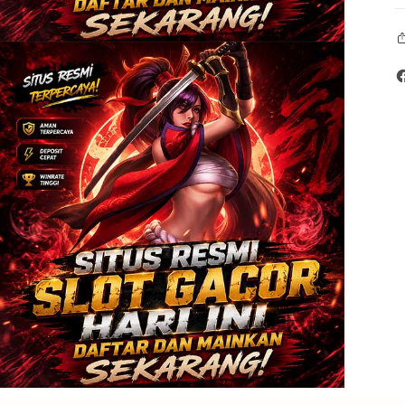
Open
media
7
in
modal
Open