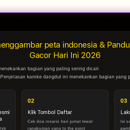
media
9
in
modal
enggambar peta indonesia & Pandua
Gacor Hari Ini 2026
menekankan bagian yang paling sering dicari
Karoke Dang
 Penjelasan karoke dangdut ini menekankan bagian yang pa
02
03
esmi
Klik Tombol Daftar
Lak
a
Cek doa rosario hari jumat lewat
Isi 
nya
rangkuman yang to the point
pemb