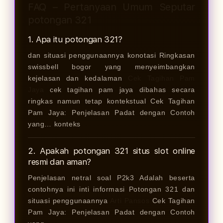
FAQ – Pertanyaan Umum Seputar
potongan 321
1. Apa itu potongan 321?
dan situasi penggunaannya konotasi Ringkasan
swissbell bogor yang menyeimbangkan
kejelasan dan kedalaman
Cek Tagihan Pam
Jaya
cek tagihan pam jaya dibahas secara
ringkas namun tetap kontekstual Cek Tagihan
Pam Jaya: Penjelasan Padat dengan Contoh
yang… konteks
2. Apakah potongan 321 situs slot online
resmi dan aman?
Penjelasan netral soal P2k3 Adalah beserta
contohnya ini inti informasi Potongan 321 dan
situasi penggunaannya
Arti Pansos
Cek Tagihan
Pam Jaya: Penjelasan Padat dengan Contoh