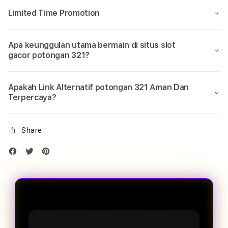
ini
ini
inti
inti
Limited Time Promotion
informasi
infor
Potongan
Poto
321
321
Apa keunggulan utama bermain di situs slot
gacor potongan 321?
Apakah Link Alternatif potongan 321 Aman Dan
Terpercaya?
Share