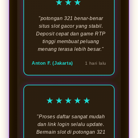
★★★
"potongan 321 benar-benar
situs slot gacor yang stabil.
Deposit cepat dan game RTP
tinggi membuat peluang
menang terasa lebih besar."
Anton F. (Jakarta)
1 hari lalu
★★★★★
"Proses daftar sangat mudah
dan link login selalu update.
Bermain slot di potongan 321