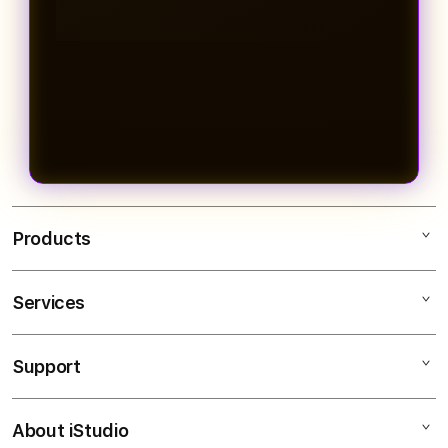
Products
Services
potongan 321
SLOT ONLINE
Support
AppleCare+
SITUS SLOT GACOR
Corporate
SLOT GACOR
About iStudio
My Account
Slot Online