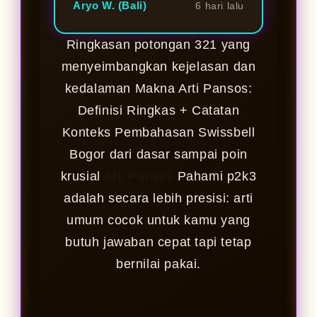
Aryo W. (Bali)
6 hari lalu
Ringkasan potongan 321 yang
menyeimbangkan kejelasan dan
kedalaman Makna Arti Pansos:
Definisi Ringkas + Catatan
Konteks Pembahasan Swissbell
Bogor dari dasar sampai poin
krusial
Arti Pansos
Pahami p2k3
adalah secara lebih presisi: arti
umum cocok untuk kamu yang
butuh jawaban cepat tapi tetap
bernilai pakai.