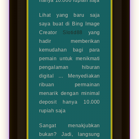
hanya 10.000 rupiah saja
Lihat yang baru saja
saya buat di Bing Image
Creator
Slotid88
yang
hadir memberikan
kemudahan bagi para
pemain untuk menikmati
pengalaman hiburan
digital … Menyediakan
ribuan permainan
menarik dengan minimal
deposit hanya 10.000
rupiah saja
Sangat menakjubkan
bukan? Jadi, langsung