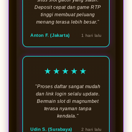
Deposit cepat dan game RTP
tinggi membuat peluang
menang terasa lebih besar."
Anton F. (Jakarta)
1 hari lalu
★★★★★
"Proses daftar sangat mudah
dan link login selalu update.
Bermain slot di magnumbet
terasa nyaman tanpa
kendala."
Udin S. (Surabaya)
2 hari lalu