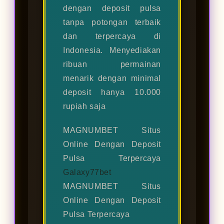
dengan deposit pulsa
tanpa potongan terbaik
dan terpercaya di
Indonesia. Menyediakan
ribuan permainan
menarik dengan minimal
deposit hanya 10.000
rupiah saja
MAGNUMBET Situs
Online Dengan Deposit
Pulsa Terpercaya
Galaxy77bet
MAGNUMBET Situs
Online Dengan Deposit
Pulsa Terpercaya