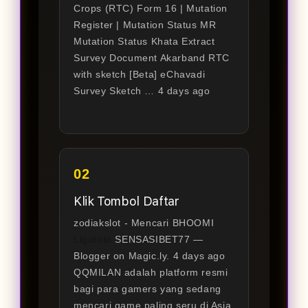
Crops (RTC) Form 16 | Mutation
Register | Mutation Status MR
Mutation Status Khata Extract
Survey Document Akarband RTC
with sketch [Beta] eChavadi
Survey Sketch … 4 days ago
02
Klik Tombol Daftar
zodiakslot - Mencari BHOOMI
Ligatoto
SENSASIBET77 —
Blogger on Magic.ly. 4 days ago
QQMILAN adalah platform resmi
bagi para gamers yang sedang
mencari game paling seru di Asia