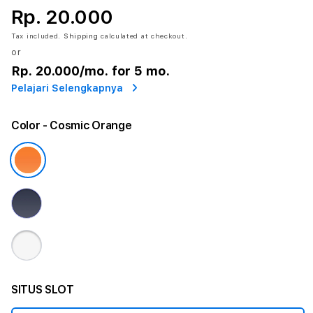
Rp. 20.000
Tax included.
Shipping
calculated at checkout.
or
Rp. 20.000
/mo. for 5 mo.
Pelajari Selengkapnya
Color
- Cosmic Orange
SITUS SLOT