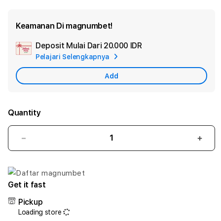
Keamanan Di magnumbet!
Deposit Mulai Dari
20.000 IDR
Add
Pelajari Selengkapnya
Apple
Care
Add
Quantity
Decrease
Incr
quantity
quant
for
for
magnumbet
magn
#
#
Get it fast
MAGNUMBET
MAG
Pickup
Situs
Situs
Loading store
Online
Onlin