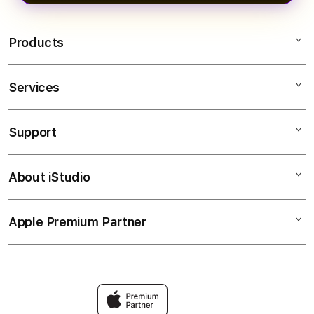
Products
Services
magnumbet
SLOT ONLINE
Support
AppleCare+
SITUS SLOT GACOR
Corporate
SLOT GACOR
About iStudio
My Account
Slot Online
SITUS SLOT ONLINE
Collection & Delivery
Elush Service Provider
SITUS SLOT GACOR
Apple Premium Partner
About Us
Returns & Exchanges
Financing Options
SLOT GACOR TERPOPULER
Find an iStudio near you
Contact Us
Trade-in
SLOT
Why Shop at iStudio
FAQ
Traveller’s Reservation
Elush Corporate Website
Privacy Policy