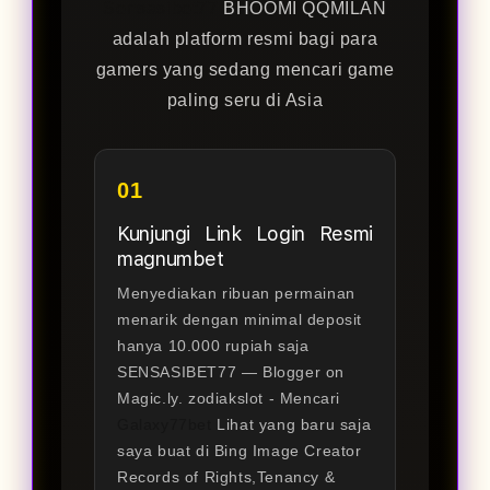
Sensasibet77
BHOOMI QQMILAN
adalah platform resmi bagi para
gamers yang sedang mencari game
paling seru di Asia
01
Kunjungi Link Login Resmi
magnumbet
Menyediakan ribuan permainan
menarik dengan minimal deposit
hanya 10.000 rupiah saja
SENSASIBET77 — Blogger on
Magic.ly. zodiakslot - Mencari
Galaxy77bet
Lihat yang baru saja
saya buat di Bing Image Creator
Records of Rights,Tenancy &