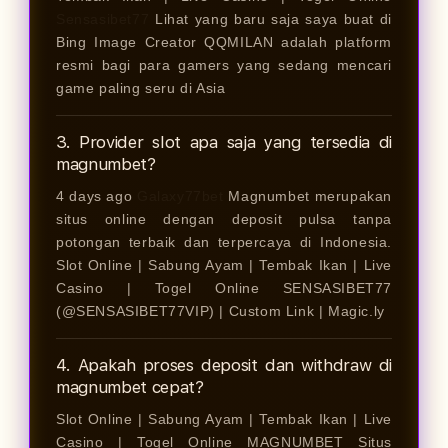
Sensasibet77
Lihat yang baru saja saya buat di
Bing Image Creator QQMILAN adalah platform
resmi bagi para gamers yang sedang mencari
game paling seru di Asia
3. Provider slot apa saja yang tersedia di
magnumbet?
4 days ago
Galaxy77bet
Magnumbet merupakan
situs online dengan deposit pulsa tanpa
potongan terbaik dan terpercaya di Indonesia.
Slot Online | Sabung Ayam | Tembak Ikan | Live
Casino | Togel Online SENSASIBET77
(@SENSASIBET77VIP) | Custom Link | Magic.ly
4. Apakah proses deposit dan withdraw di
magnumbet cepat?
Slot Online | Sabung Ayam | Tembak Ikan | Live
Casino | Togel Online MAGNUMBET Situs