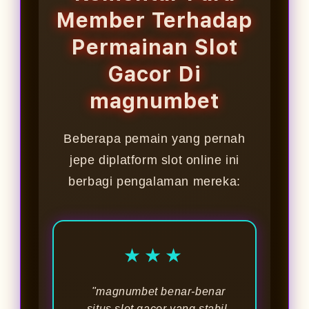
Member Terhadap
Permainan Slot
Gacor Di
magnumbet
Beberapa pemain yang pernah
jepe diplatform slot online ini
berbagi pengalaman mereka:
★★★
"magnumbet benar-benar
situs slot gacor yang stabil.