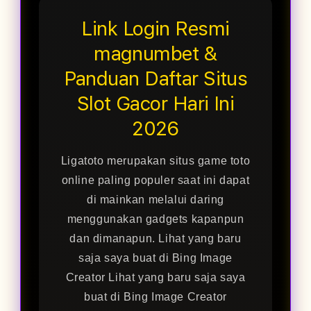
Link Login Resmi
magnumbet &
Panduan Daftar Situs
Slot Gacor Hari Ini
2026
Ligatoto merupakan situs game toto
online paling populer saat ini dapat
di mainkan melalui daring
menggunakan gadgets kapanpun
dan dimanapun. Lihat yang baru
saja saya buat di Bing Image
Creator Lihat yang baru saja saya
buat di Bing Image Creator