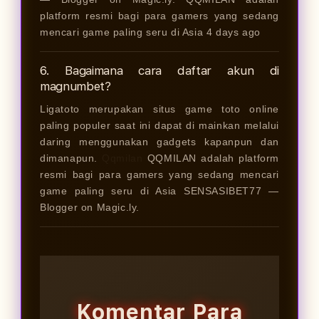
platform resmi bagi para gamers yang sedang
mencari game paling seru di Asia 4 days ago
6. Bagaimana cara daftar akun di
magnumbet?
Ligatoto merupakan situs game toto online
paling populer saat ini dapat di mainkan melalui
daring menggunakan gadgets kapanpun dan
dimanapun.
Qqmilan
QQMILAN adalah platform
resmi bagi para gamers yang sedang mencari
game paling seru di Asia SENSASIBET77 —
Blogger on Magic.ly.
Komentar Para