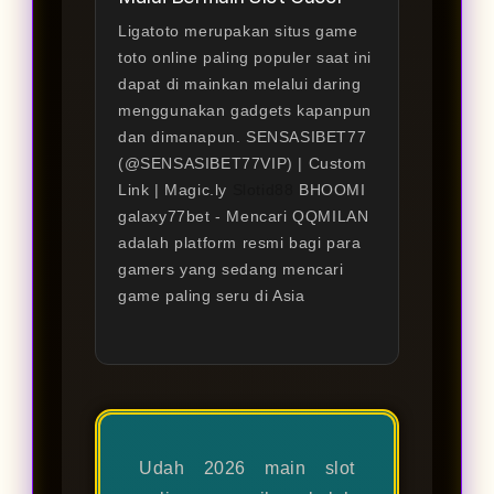
Ligatoto merupakan situs game
toto online paling populer saat ini
dapat di mainkan melalui daring
menggunakan gadgets kapanpun
dan dimanapun. SENSASIBET77
(@SENSASIBET77VIP) | Custom
Link | Magic.ly
Slotid88
BHOOMI
galaxy77bet - Mencari QQMILAN
adalah platform resmi bagi para
gamers yang sedang mencari
game paling seru di Asia
Udah 2026 main slot