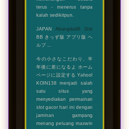
terus - menerus tanpa
kalah sedikitpun.
JAPAN
Abangda88 Slot
BB きっず版 アプリ版 ヘ
ルプ ...
今の小さなこだわり、半
年後に差になるよ ホーム
ページに設定する Yahoo!
KOIN138 menjadi salah
satu situs yang
menyediakan permainan
slot gacor hari ini dengan
jaminan gampang
menang peluang maxwin