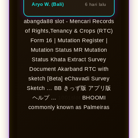
Aryo W. (Bali)
6 hari lalu
abangda88 slot - Mencari Records
of Rights,Tenancy & Crops (RTC)
Form 16 | Mutation Register |
Mutation Status MR Mutation
Status Khata Extract Survey
Document Akarband RTC with
sketch [Beta] eChavadi Survey
Sketch … BB きっず版 アプリ版
ヘルプ ...
1001slot
BHOOMI
commonly known as Palmeiras