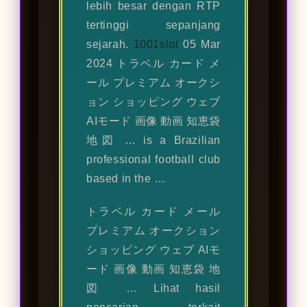
lebih besar dengan RTP
tertinggi sepanjang
sejarah.
1001slot
05 Mar
2024 トラベル カード メ
ール プレミアム オークシ
ョン ショッピング ウェブ
AIモード 画像 動画 知恵袋
地図 … is a Brazilian
professional football club
based in the …
トラベル カード メール
プレミアム オークション
ショッピング ウェブ AIモ
ード 画像 動画 知恵袋 地
図 … Lihat hasil