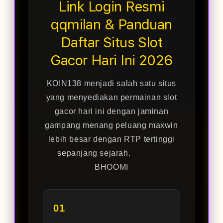
Link Login Resmi
qqmilan & Panduan
Daftar Situs Slot
Gacor Hari Ini 2026
KOIN138 menjadi salah satu situs
yang menyediakan permainan slot
gacor hari ini dengan jaminan
gampang menang peluang maxwin
lebih besar dengan RTP tertinggi
sepanjang sejarah.
1001slot
BHOOMI
01