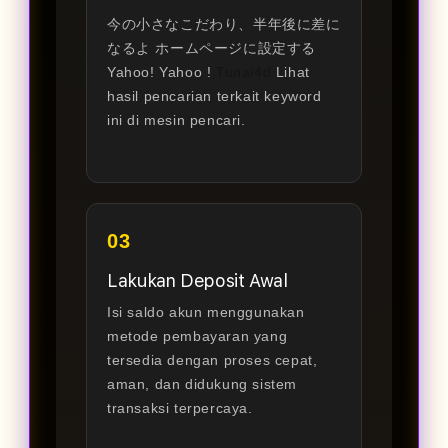
今の小さなこだわり、半年後に差に
なるよ ホームページに設定する
Yahoo! Yahoo !
Tunai4d
Lihat
hasil pencarian terkait keyword
ini di mesin pencari.
03
Lakukan Deposit Awal
Isi saldo akun menggunakan
metode pembayaran yang
tersedia dengan proses cepat,
aman, dan didukung sistem
transaksi terpercaya.