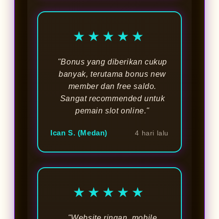
★★★★★
"Bonus yang diberikan cukup
banyak, terutama bonus new
member dan free saldo.
Sangat recommended untuk
pemain slot online."
Ican S. (Medan)
4 hari lalu
★★★★★
"Website ringan, mobile