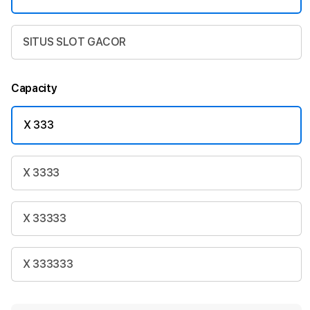
SITUS SLOT GACOR
Capacity
X 333
X 3333
X 33333
X 333333