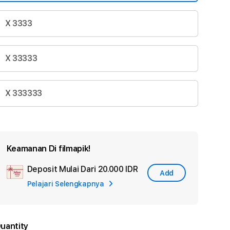
X 3333
X 33333
X 333333
Keamanan Di filmapik!
Deposit Mulai Dari
20.000 IDR
Add
Add
Pelajari Selengkapnya
Apple
Care
uantity