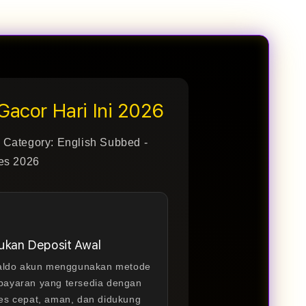
Gacor Hari Ini 2026
Category: English Subbed -
es 2026
ukan Deposit Awal
saldo akun menggunakan metode
ayaran yang tersedia dengan
es cepat, aman, dan didukung