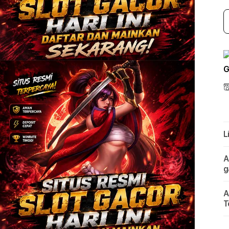
Open
G
media
5
in
modal
L
A
g
A
T