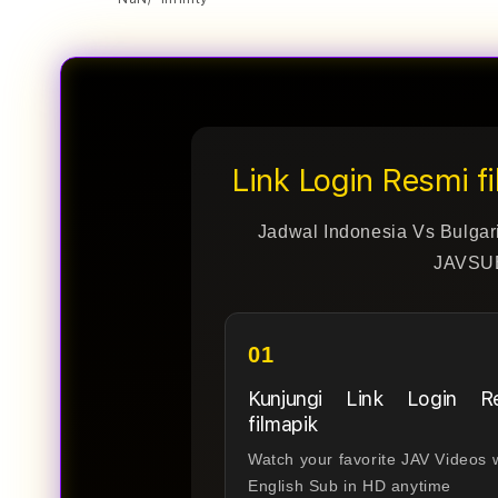
media
8
in
modal
Link Login Resmi f
Jadwal Indonesia Vs Bulgari
JAVSUB
01
Kunjungi Link Login R
filmapik
Watch your favorite JAV Videos 
English Sub in HD anytime