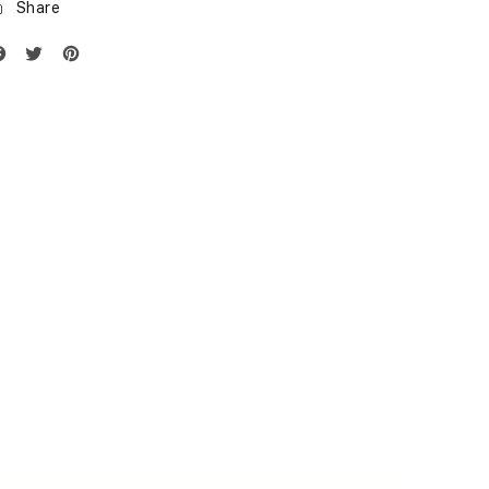
Share