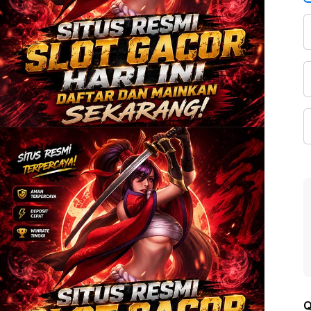
Open
media
3
in
modal
Q