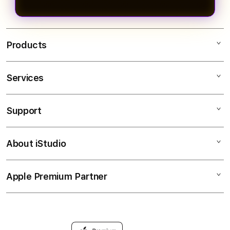
Products
Services
lirik lagu bercanda
SLOT ONLINE
Support
AppleCare+
SITUS SLOT GACOR
Corporate
SLOT GACOR
About iStudio
My Account
Slot Online
SITUS SLOT ONLINE
Collection & Delivery
Elush Service Provider
SITUS SLOT GACOR
Apple Premium Partner
About Us
Returns & Exchanges
Financing Options
SLOT GACOR TERPOPULER
Find an iStudio near you
Contact Us
Trade-in
SLOT
Why Shop at iStudio
FAQ
Traveller’s Reservation