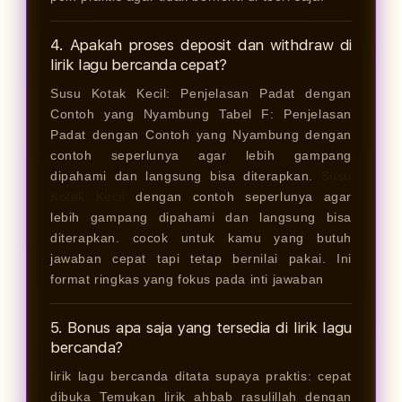
4. Apakah proses deposit dan withdraw di
lirik lagu bercanda cepat?
Susu Kotak Kecil: Penjelasan Padat dengan
Contoh yang Nyambung Tabel F: Penjelasan
Padat dengan Contoh yang Nyambung dengan
contoh seperlunya agar lebih gampang
dipahami dan langsung bisa diterapkan.
Susu
Kotak Kecil
dengan contoh seperlunya agar
lebih gampang dipahami dan langsung bisa
diterapkan. cocok untuk kamu yang butuh
jawaban cepat tapi tetap bernilai pakai. Ini
format ringkas yang fokus pada inti jawaban
5. Bonus apa saja yang tersedia di lirik lagu
bercanda?
lirik lagu bercanda ditata supaya praktis: cepat
dibuka Temukan lirik ahbab rasulillah dengan