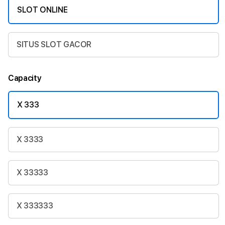
SLOT ONLINE
SITUS SLOT GACOR
Capacity
X 333
X 3333
X 33333
X 333333