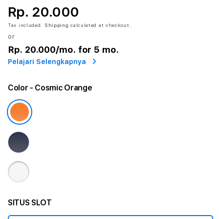
Rp. 20.000
Tax included.
Shipping
calculated at checkout.
or
Rp. 20.000
/mo. for 5 mo.
Pelajari Selengkapnya
Color
- Cosmic Orange
SITUS SLOT