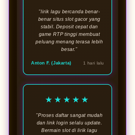
"lirik lagu bercanda benar-
benar situs slot gacor yang
stabil. Deposit cepat dan
game RTP tinggi membuat
peluang menang terasa lebih
besar."
Anton F. (Jakarta)
1 hari lalu
★★★★★
"Proses daftar sangat mudah
dan link login selalu update.
Bermain slot di lirik lagu