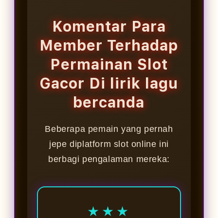
Komentar Para
Member Terhadap
Permainan Slot
Gacor Di lirik lagu
bercanda
Beberapa pemain yang pernah
jepe diplatform slot online ini
berbagi pengalaman mereka:
★★★