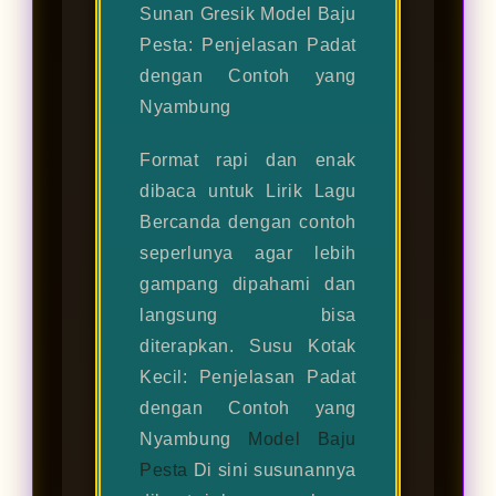
Sunan Gresik Model Baju
Pesta: Penjelasan Padat
dengan Contoh yang
Nyambung
Format rapi dan enak
dibaca untuk Lirik Lagu
Bercanda dengan contoh
seperlunya agar lebih
gampang dipahami dan
langsung bisa
diterapkan. Susu Kotak
Kecil: Penjelasan Padat
dengan Contoh yang
Nyambung
Model Baju
Pesta
Di sini susunannya