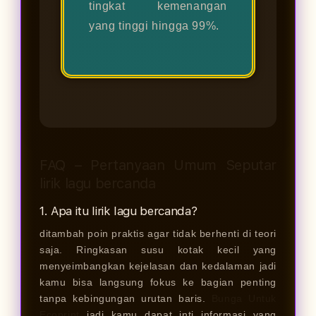
tingkat kemenangan
yang tinggi hingga 99%.
FAQ – Pertanyaan Umum Seputar
lirik lagu bercanda
1. Apa itu lirik lagu bercanda?
ditambah poin praktis agar tidak berhenti di teori
saja. Ringkasan susu kotak kecil yang
menyeimbangkan kejelasan dan kedalaman jadi
kamu bisa langsung fokus ke bagian penting
tanpa kebingungan urutan baris.
Bunga Untuk
Ecoprint
jadi kamu dapat inti informasi yang