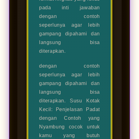
pada inti jawaban
dengan contoh
seperlunya agar lebih
gampang dipahami dan
langsung bisa
diterapkan.
dengan contoh
seperlunya agar lebih
gampang dipahami dan
langsung bisa
diterapkan. Susu Kotak
Kecil: Penjelasan Padat
dengan Contoh yang
Nyambung cocok untuk
kamu yang butuh