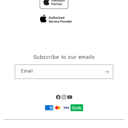
Elush Corporate Website
Privacy Policy
Site Terms of Use
Subscribe to our emails
Email
Facebook
Instagram
YouTube
Payment
methods