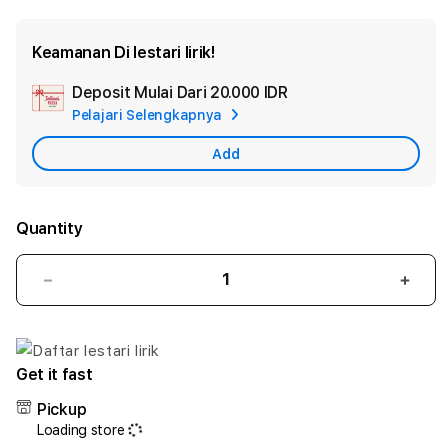
Keamanan Di lestari lirik!
Deposit Mulai Dari
20.000 IDR
Add
Pelajari Selengkapnya
Apple
Care
Add
Quantity
Decrease
Incr
quantity
quant
for
for
lestari
lesta
lirik
lirik
Get it fast
#
#
Pickup
Lestari
Lesta
Loading store
Lirik:
Lirik: