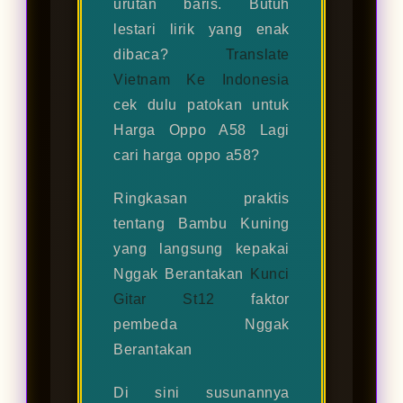
urutan baris. Butuh
lestari lirik yang enak
dibaca?
Translate
Vietnam Ke Indonesia
cek dulu patokan untuk
Harga Oppo A58 Lagi
cari harga oppo a58?
Ringkasan praktis
tentang Bambu Kuning
yang langsung kepakai
Nggak Berantakan
Kunci
Gitar St12
faktor
pembeda Nggak
Berantakan
Di sini susunannya