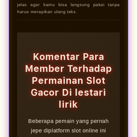
jelas agar kamu bisa langsung pakai tanpa
harus merapikan ulang teks.
Komentar Para
Member Terhadap
Permainan Slot
Gacor Di lestari
lirik
Beberapa pemain yang pernah
jepe diplatform slot online ini