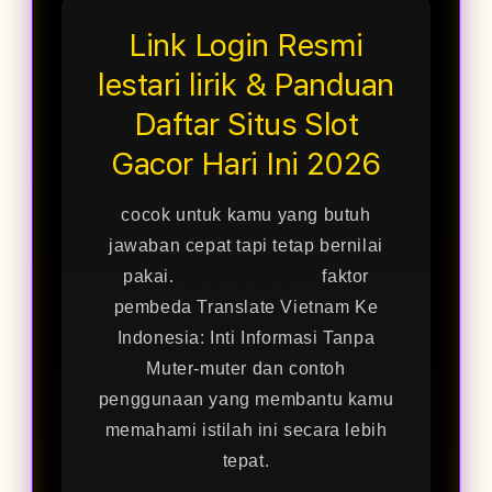
Link Login Resmi
lestari lirik & Panduan
Daftar Situs Slot
Gacor Hari Ini 2026
cocok untuk kamu yang butuh
jawaban cepat tapi tetap bernilai
pakai.
Kunci Gitar St12
faktor
pembeda Translate Vietnam Ke
Indonesia: Inti Informasi Tanpa
Muter-muter dan contoh
penggunaan yang membantu kamu
memahami istilah ini secara lebih
tepat.