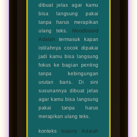
dibuat jelas agar kamu
bisa langsung pakai
tanpa harus merapikan
ulang teks.
Moodboard
Adalah
termasuk kapan
istilahnya cocok dipakai
jadi kamu bisa langsung
fokus ke bagian penting
tanpa kebingungan
urutan baris. Di sini
susunannya dibuat jelas
agar kamu bisa langsung
pakai tanpa harus
merapikan ulang teks.
konteks
Inquiry Adalah