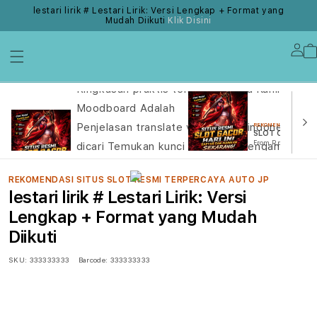
lestari lirik # Lestari Lirik: Versi Lengkap + Format yang
Mudah Diikuti
Klik Disini
Lo
in
REKOMENDASI SITUS SLOT RESMI TERPERCAYA AUTO JP
Ringkasan praktis tentang Bambu Kuning yang 
Moodboard Adalah
Penjelasan translate vietnam ke indonesia in
REKOMENDASI SITUS 
SLOT ONLINE
From Rp. 20.000
dicari Temukan kunci gitar st12 dengan format
From Rp. 20.000 Rp
REKOMENDASI SITUS SLOT RESMI TERPERCAYA AUTO JP
lestari lirik # Lestari Lirik: Versi
Lengkap + Format yang Mudah
Diikuti
SKU:
333333333
Barcode:
333333333