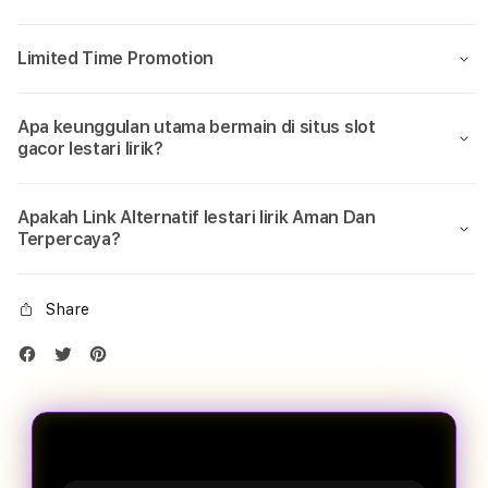
Versi
Versi
Lengkap
Leng
+
+
Limited Time Promotion
Format
Form
yang
yang
Mudah
Mud
Apa keunggulan utama bermain di situs slot
Diikuti
Diiku
gacor lestari lirik?
Apakah Link Alternatif lestari lirik Aman Dan
Terpercaya?
Share