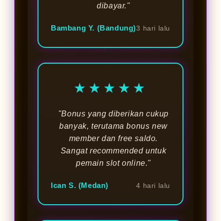
dibayar."
Bambang Y. (Bandung)
3 hari lalu
★★★★★
"Bonus yang diberikan cukup
banyak, terutama bonus new
member dan free saldo.
Sangat recommended untuk
pemain slot online."
Ican S. (Medan)
4 hari lalu