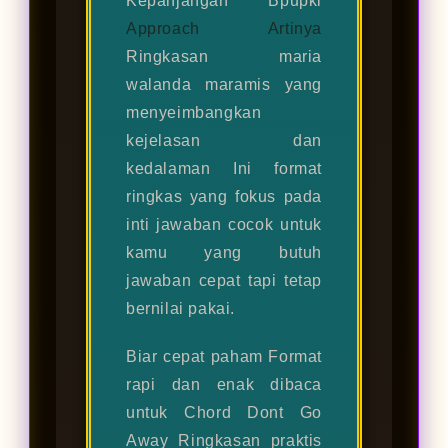
Kepanjangan Bpupki
Approach Artinya
Ringkasan maria
walanda maramis yang
menyeimbangkan
kejelasan dan
kedalaman Ini format
ringkas yang fokus pada
inti jawaban cocok untuk
kamu yang butuh
jawaban cepat tapi tetap
bernilai pakai.
Biar cepat paham Format
rapi dan enak dibaca
untuk Chord Dont Go
Away Ringkasan praktis