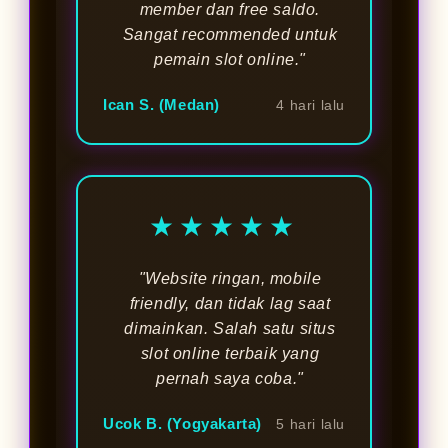
member dan free saldo.
Sangat recommended untuk
pemain slot online."
Ican S. (Medan)
4 hari lalu
★★★★★
"Website ringan, mobile
friendly, dan tidak lag saat
dimainkan. Salah satu situs
slot online terbaik yang
pernah saya coba."
Ucok B. (Yogyakarta)
5 hari lalu