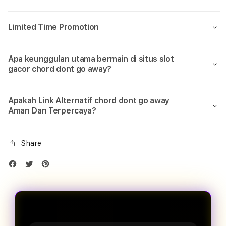
Format
Form
rapi
rapi
dan
dan
Limited Time Promotion
enak
enak
dibaca
diba
untuk
untu
Apa keunggulan utama bermain di situs slot
Chord
Chor
gacor chord dont go away?
Dont
Dont
Go
Go
Away
Away
Apakah Link Alternatif chord dont go away
Aman Dan Terpercaya?
Share