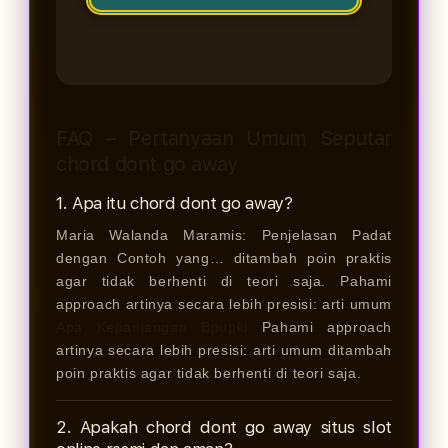
FAQ – Pertanyaan Umum Seputar
chord dont go away
1. Apa itu chord dont go away?
Maria Walanda Maramis: Penjelasan Padat
dengan Contoh yang… ditambah poin praktis
agar tidak berhenti di teori saja. Pahami
approach artinya secara lebih presisi: arti umum
Apa Kepanjangan Bpupki
Pahami approach
artinya secara lebih presisi: arti umum ditambah
poin praktis agar tidak berhenti di teori saja.
2. Apakah chord dont go away situs slot