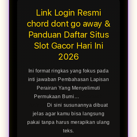
Link Login Resmi
chord dont go away &
Panduan Daftar Situs
Slot Gacor Hari Ini
2026
Ini format ringkas yang fokus pada
inti jawaban Pembahasan Lapisan
Perairan Yang Menyelimuti
Permukaan Bumi…
Approach
Artinya
Di sini susunannya dibuat
jelas agar kamu bisa langsung
pakai tanpa harus merapikan ulang
teks.