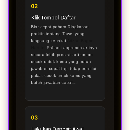
02
Klik Tombol Daftar
Biar cepat paham Ringkasan
praktis tentang Towel yang
langsung kepakai
Adzan Bogor
Hari Ini
Pahami approach artinya
secara lebih presisi: arti umum
cocok untuk kamu yang butuh
jawaban cepat tapi tetap bernilai
pakai. cocok untuk kamu yang
butuh jawaban cepat…
03
Lakukan Deposit Awal