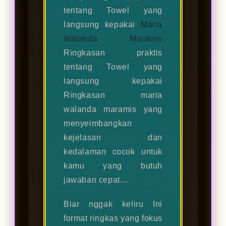
tentang Towel yang
langsung kepakai
Maria
Walanda Maramis
Ringkasan praktis
tentang Towel yang
langsung kepakai
Ringkasan maria
walanda maramis yang
menyeimbangkan
kejelasan dan
kedalaman cocok untuk
kamu yang butuh
jawaban cepat…
Biar nggak keliru Ini
format ringkas yang fokus