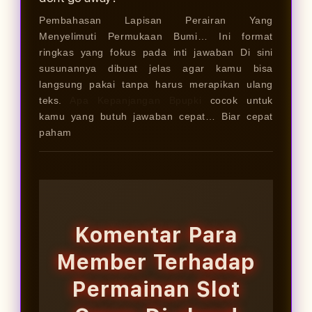
Pembahasan Lapisan Perairan Yang
Menyelimuti Permukaan Bumi… Ini format
ringkas yang fokus pada inti jawaban Di sini
susunannya dibuat jelas agar kamu bisa
langsung pakai tanpa harus merapikan ulang
teks.
Apa Kepanjangan Bpupki
cocok untuk
kamu yang butuh jawaban cepat… Biar cepat
paham
Komentar Para
Member Terhadap
Permainan Slot