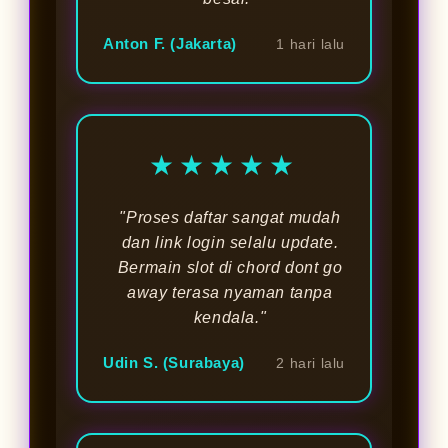
Anton F. (Jakarta)
1 hari lalu
★★★★★
"Proses daftar sangat mudah
dan link login selalu update.
Bermain slot di chord dont go
away terasa nyaman tanpa
kendala."
Udin S. (Surabaya)
2 hari lalu