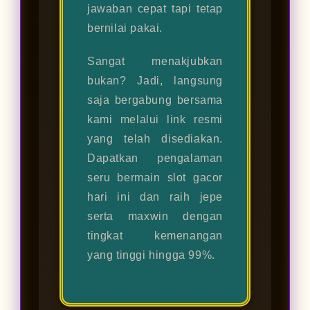
jawaban cepat tapi tetap
bernilai pakai.
Sangat menakjubkan
bukan? Jadi, langsung
saja bergabung bersama
kami melalui link resmi
yang telah disediakan.
Dapatkan pengalaman
seru bermain slot gacor
hari ini dan raih jepe
serta maxwin dengan
tingkat kemenangan
yang tinggi hingga 99%.