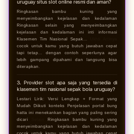
uruguay situs slot online resmi dan aman?
Ringkasan bambu kuning yang
menyeimbangkan kejelasan dan kedalaman
Ringkasan selain yang menyeimbangkan
kejelasan dan kedalaman ini inti informasi
Klasemen Tim Nasional Sepak…
Ukhti Artinya
cocok untuk kamu yang butuh jawaban cepat
tapi tetap… dengan contoh seperlunya agar
lebih gampang dipahami dan langsung bisa
diterapkan.
3. Provider slot apa saja yang tersedia di
klasemen tim nasional sepak bola uruguay?
Lestari Lirik: Versi Lengkap + Format yang
Mudah Diikuti konteks Penjelasan portal bung
hatta ini menekankan bagian yang paling sering
dicari
Selain
Ringkasan bambu kuning yang
menyeimbangkan kejelasan dan kedalaman
cocok untuk kamu yang butuh jawaban cepat