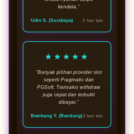
kendala."
Udin S. (Surabaya)
2 hari lalu
★★★★★
"Banyak pilihan provider slot
seperti Pragmatic dan
PGSoft. Transaksi withdraw
juga cepat dan terbukti
dibayar."
Bambang Y. (Bandung)
3 hari lalu