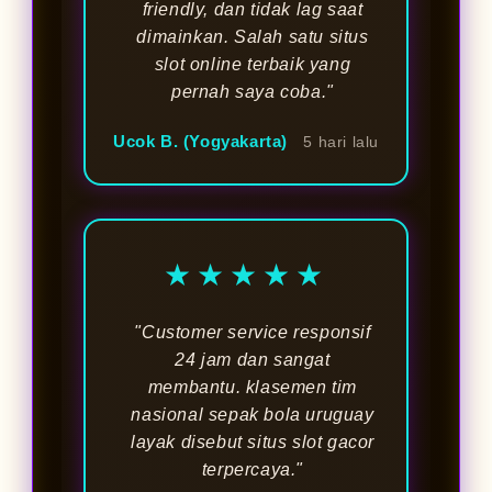
friendly, dan tidak lag saat
dimainkan. Salah satu situs
slot online terbaik yang
pernah saya coba."
Ucok B. (Yogyakarta)
5 hari lalu
★★★★★
"Customer service responsif
24 jam dan sangat
membantu. klasemen tim
nasional sepak bola uruguay
layak disebut situs slot gacor
terpercaya."