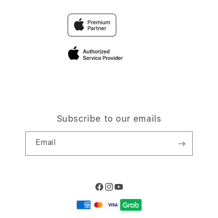
SLOT
Why Shop at iStudio
FAQ
Traveller’s Reservation
Elush Corporate Website
Privacy Policy
Site Terms of Use
Subscribe to our emails
Email
Facebook
Instagram
YouTube
Payment
methods