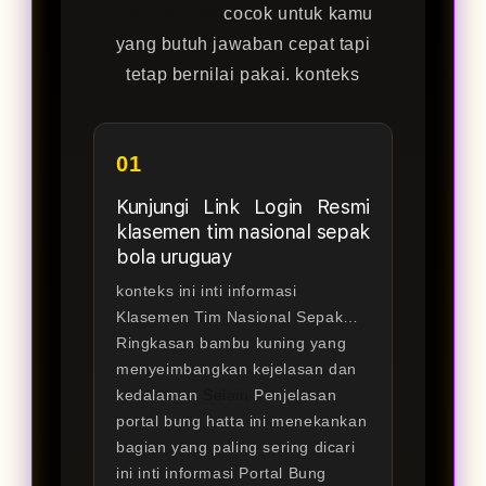
Ukhti Artinya
cocok untuk kamu
yang butuh jawaban cepat tapi
tetap bernilai pakai. konteks
01
Kunjungi Link Login Resmi
klasemen tim nasional sepak
bola uruguay
konteks ini inti informasi
Klasemen Tim Nasional Sepak…
Ringkasan bambu kuning yang
menyeimbangkan kejelasan dan
kedalaman
Selain
Penjelasan
portal bung hatta ini menekankan
bagian yang paling sering dicari
ini inti informasi Portal Bung