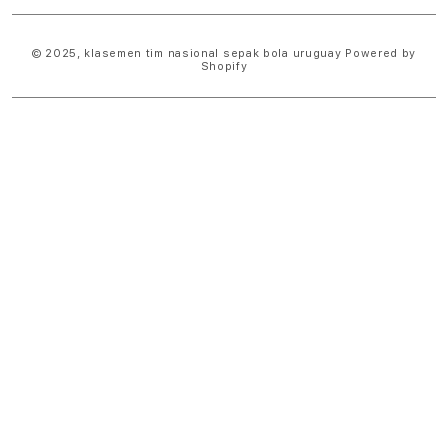
© 2025,
klasemen tim nasional sepak bola uruguay
Powered by
Shopify