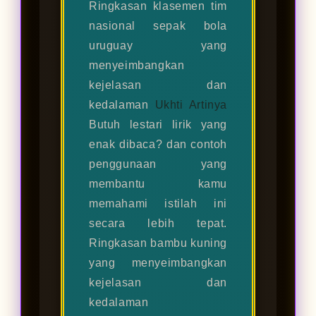
Ringkasan klasemen tim
nasional sepak bola
uruguay yang
menyeimbangkan
kejelasan dan
kedalaman
Ukhti Artinya
Butuh lestari lirik yang
enak dibaca? dan contoh
penggunaan yang
membantu kamu
memahami istilah ini
secara lebih tepat.
Ringkasan bambu kuning
yang menyeimbangkan
kejelasan dan
kedalaman