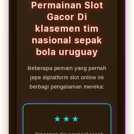
Permainan Slot
Gacor Di
klasemen tim
nasional sepak
bola uruguay
Beberapa pemain yang pernah
jepe diplatform slot online ini
berbagi pengalaman mereka:
★★★