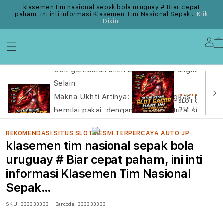
klasemen tim nasional sepak bola uruguay # Biar cepat
paham, ini inti informasi Klasemen Tim Nasional Sepak…
Klik
Disini
Lo
in
REKOMENDASI SITUS SLOT RESMI TERPERCAYA AUTO JP
Cek gombalan bikin baper lewat rangkuman yan
Selain
Makna Ukhti Artinya: Definisi Ringkas + Cat
REKOMENDASI SITUS 
SLOT ONLINE
From Rp. 20.000
bernilai pakai. dengan bahasa natural supaya
From Rp. 20.000 Rp
REKOMENDASI SITUS SLOT RESMI TERPERCAYA AUTO JP
klasemen tim nasional sepak bola
uruguay # Biar cepat paham, ini inti
informasi Klasemen Tim Nasional
Sepak…
SKU:
333333333
Barcode:
333333333