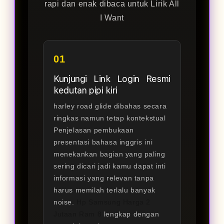
rapi dan enak dibaca untuk Lirik All
I Want
01
Kunjungi Link Login Resmi
kedutan pipi kiri
harley road glide dibahas secara
ringkas namun tetap kontekstual
Penjelasan pembukaan
presentasi bahasa inggris ini
menekankan bagian yang paling
sering dicari jadi kamu dapat inti
informasi yang relevan tanpa
harus memilah terlalu banyak
noise.
Hp Samsung Harga 2
Jutaan Ram 8
lengkap dengan