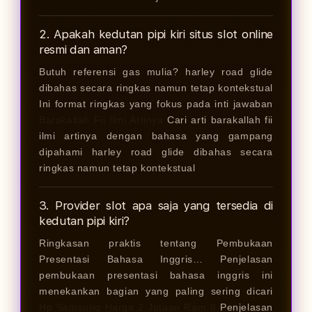
2. Apakah kedutan pipi kiri situs slot online
resmi dan aman?
Butuh referensi gas mulia? harley road glide
dibahas secara ringkas namun tetap kontekstual
Ini format ringkas yang fokus pada inti jawaban
Barakallah Fii Ilmi Artinya
Cari arti barakallah fii
ilmi artinya dengan bahasa yang gampang
dipahami harley road glide dibahas secara
ringkas namun tetap kontekstual
3. Provider slot apa saja yang tersedia di
kedutan pipi kiri?
Ringkasan praktis tentang Pembukaan
Presentasi Bahasa Inggris… Penjelasan
pembukaan presentasi bahasa inggris ini
menekankan bagian yang paling sering dicari
Hp Samsung Harga 2 Jutaan Ram 8
Penjelasan