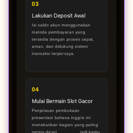
03
Lakukan Deposit Awal
Isi saldo akun menggunakan
metode pembayaran yang
tersedia dengan proses cepat,
aman, dan didukung sistem
transaksi terpercaya.
04
Mulai Bermain Slot Gacor
Penjelasan pembukaan
presentasi bahasa inggris ini
menekankan bagian yang paling
sering dicari
Gas Mulia
jadi kamu