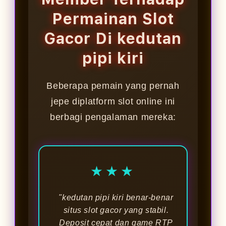
Permainan Slot
Gacor Di kedutan
pipi kiri
Beberapa pemain yang pernah
jepe diplatform slot online ini
berbagi pengalaman mereka:
★★★
"kedutan pipi kiri benar-benar
situs slot gacor yang stabil.
Deposit cepat dan game RTP