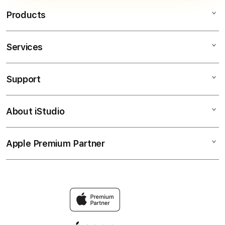
Products
Services
kedutan pipi kiri
SLOT ONLINE
Support
AppleCare+
SITUS SLOT GACOR
Corporate
SLOT GACOR
About iStudio
My Account
Slot Online
SITUS SLOT ONLINE
Collection & Delivery
Elush Service Provider
SITUS SLOT GACOR
Apple Premium Partner
About Us
Returns & Exchanges
Financing Options
SLOT GACOR TERPOPULER
Find an iStudio near you
Contact Us
Trade-in
SLOT
Why Shop at iStudio
FAQ
Traveller’s Reservation
Elush Corporate Website
Privacy Policy
Site Terms of Use