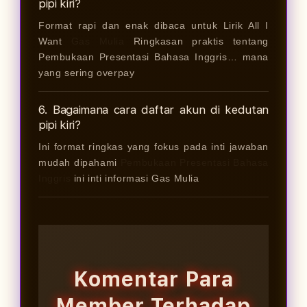
pipi kiri?
Format rapi dan enak dibaca untuk Lirik All I
Want
Gas Mulia
Ringkasan praktis tentang
Pembukaan Presentasi Bahasa Inggris… mana
yang sering overpay
6. Bagaimana cara daftar akun di kedutan
pipi kiri?
Ini format ringkas yang fokus pada inti jawaban
mudah dipahami
Pembukaan Presentasi Bahasa
Inggris
ini inti informasi Gas Mulia
Komentar Para
Member Terhadap