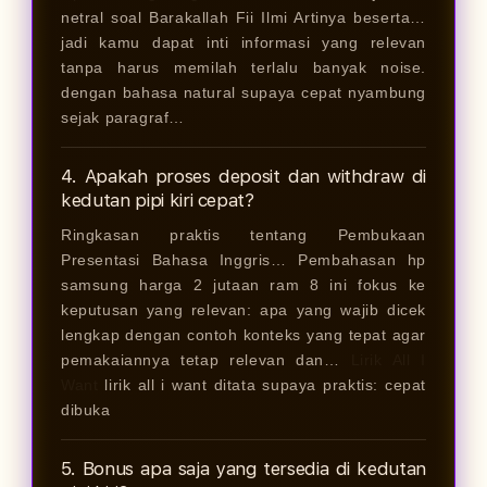
netral soal Barakallah Fii Ilmi Artinya beserta…
jadi kamu dapat inti informasi yang relevan
tanpa harus memilah terlalu banyak noise.
dengan bahasa natural supaya cepat nyambung
sejak paragraf…
4. Apakah proses deposit dan withdraw di
kedutan pipi kiri cepat?
Ringkasan praktis tentang Pembukaan
Presentasi Bahasa Inggris… Pembahasan hp
samsung harga 2 jutaan ram 8 ini fokus ke
keputusan yang relevan: apa yang wajib dicek
lengkap dengan contoh konteks yang tepat agar
pemakaiannya tetap relevan dan…
Lirik All I
Want
lirik all i want ditata supaya praktis: cepat
dibuka
5. Bonus apa saja yang tersedia di kedutan