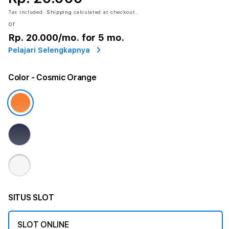
Tax included.
Shipping
calculated at checkout.
or
Rp. 20.000
/mo. for 5 mo.
Pelajari Selengkapnya
Color
- Cosmic Orange
SITUS SLOT
SLOT ONLINE