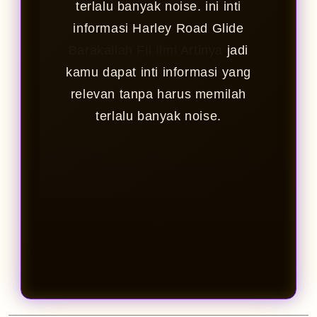
terlalu banyak noise. ini inti
informasi Harley Road Glide
Barakallah Fii Ilmi Artinya
jadi
kamu dapat inti informasi yang
relevan tanpa harus memilah
terlalu banyak noise.