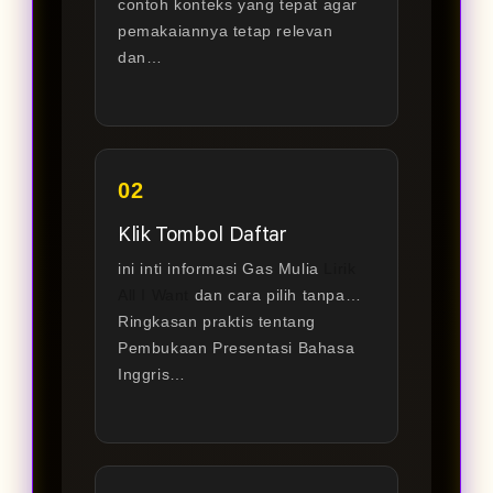
contoh konteks yang tepat agar
pemakaiannya tetap relevan
dan…
02
Klik Tombol Daftar
ini inti informasi Gas Mulia
Lirik
All I Want
dan cara pilih tanpa…
Ringkasan praktis tentang
Pembukaan Presentasi Bahasa
Inggris…