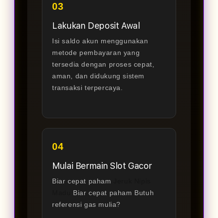
03
Lakukan Deposit Awal
Isi saldo akun menggunakan
metode pembayaran yang
tersedia dengan proses cepat,
aman, dan didukung sistem
transaksi terpercaya.
04
Mulai Bermain Slot Gacor
Biar cepat paham
Jeruk Nipis
Madu
Biar cepat paham Butuh
referensi gas mulia?