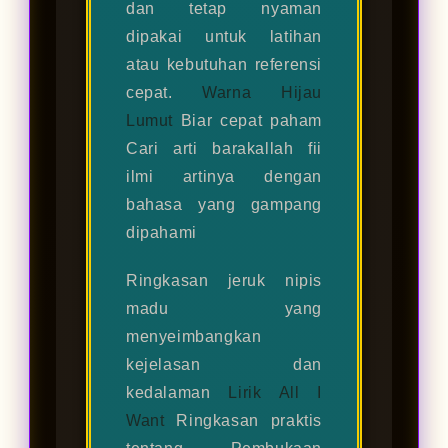
dan tetap nyaman
dipakai untuk latihan
atau kebutuhan referensi
cepat.
Warna Hijau
Lumut
Biar cepat paham
Cari arti barakallah fii
ilmi artinya dengan
bahasa yang gampang
dipahami
Ringkasan jeruk nipis
madu yang
menyeimbangkan
kejelasan dan
kedalaman
Lirik All I
Want
Ringkasan praktis