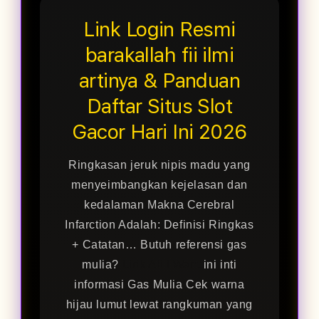
Link Login Resmi
barakallah fii ilmi
artinya & Panduan
Daftar Situs Slot
Gacor Hari Ini 2026
Ringkasan jeruk nipis madu yang
menyeimbangkan kejelasan dan
kedalaman Makna Cerebral
Infarction Adalah: Definisi Ringkas
+ Catatan… Butuh referensi gas
mulia?
Lirik All I Want
ini inti
informasi Gas Mulia Cek warna
hijau lumut lewat rangkuman yang