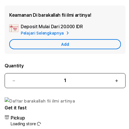
Keamanan Di barakallah fii ilmi artinya!
Deposit Mulai Dari
20.000 IDR
Add
Pelajari Selengkapnya
Apple
Care
Add
Quantity
Decrease
Incr
quantity
quant
for
for
barakallah
barak
fii
fii
Get it fast
ilmi
ilmi
Pickup
artinya
artin
Loading store
#
#