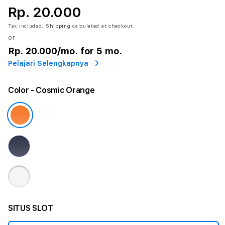
Rp. 20.000
Tax included.
Shipping
calculated at checkout.
or
Rp. 20.000
/mo. for 5 mo.
Pelajari Selengkapnya
Color
- Cosmic Orange
SITUS SLOT