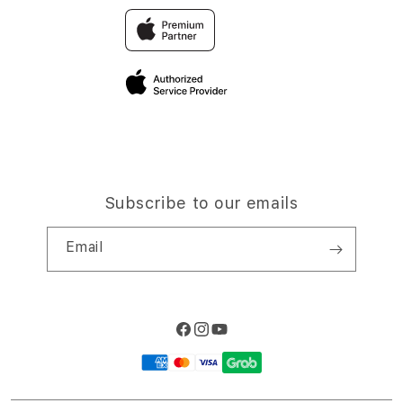
FAQ
Traveller’s Reservation
Elush Corporate Website
Privacy Policy
Site Terms of Use
Subscribe to our emails
Email
Facebook
Instagram
YouTube
Payment
methods