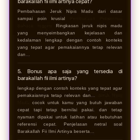
barakallah fii ilmi artinya cepat?
Pembahasan Jeruk Nipis Madu dari dasar
sampai poin krusial
Pembukaan Presentasi
Bahasa Inggris
Ringkasan jeruk nipis madu
yang menyeimbangkan kejelasan dan
kedalaman lengkap dengan contoh konteks
yang tepat agar pemakaiannya tetap relevan
dan…
5. Bonus apa saja yang tersedia di
barakallah fii ilmi artinya?
lengkap dengan contoh konteks yang tepat agar
pemakaiannya tetap relevan dan…
Jeruk Nipis
Madu
cocok untuk kamu yang butuh jawaban
cepat tapi tetap bernilai pakai. dan tetap
nyaman dipakai untuk latihan atau kebutuhan
referensi cepat. Penjelasan netral soal
Barakallah Fii Ilmi Artinya beserta…