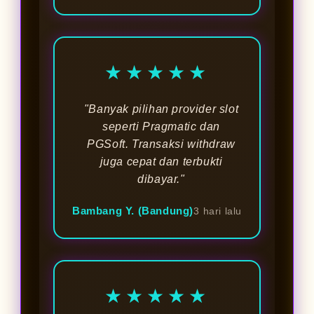
★★★★★
"Banyak pilihan provider slot
seperti Pragmatic dan
PGSoft. Transaksi withdraw
juga cepat dan terbukti
dibayar."
Bambang Y. (Bandung)
3 hari lalu
★★★★★