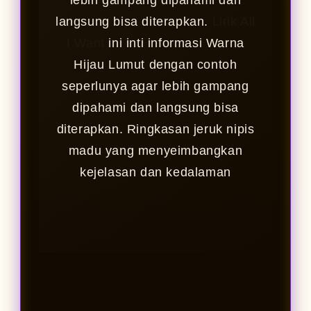
lebih gampang dipahami dan
langsung bisa diterapkan.
Lirik All
I Want
ini inti informasi Warna
Hijau Lumut dengan contoh
seperlunya agar lebih gampang
dipahami dan langsung bisa
diterapkan. Ringkasan jeruk nipis
madu yang menyeimbangkan
kejelasan dan kedalaman