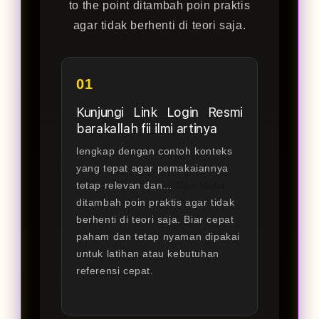
to the point ditambah poin praktis
agar tidak berhenti di teori saja.
01
Kunjungi Link Login Resmi
barakallah fii ilmi artinya
lengkap dengan contoh konteks
yang tepat agar pemakaiannya
tetap relevan dan…
Gas Mulia
ditambah poin praktis agar tidak
berhenti di teori saja. Biar cepat
paham dan tetap nyaman dipakai
untuk latihan atau kebutuhan
referensi cepat.