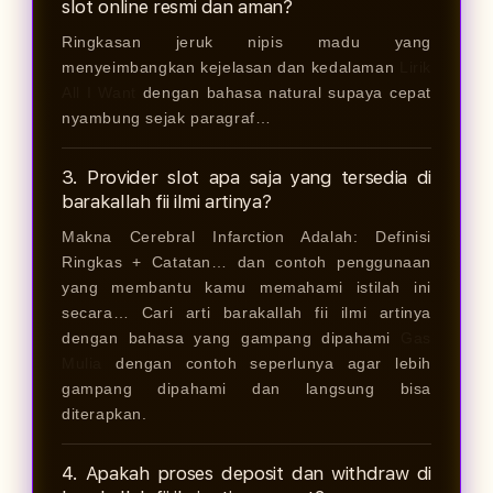
slot online resmi dan aman?
Ringkasan jeruk nipis madu yang
menyeimbangkan kejelasan dan kedalaman
Lirik
All I Want
dengan bahasa natural supaya cepat
nyambung sejak paragraf…
3. Provider slot apa saja yang tersedia di
barakallah fii ilmi artinya?
Makna Cerebral Infarction Adalah: Definisi
Ringkas + Catatan… dan contoh penggunaan
yang membantu kamu memahami istilah ini
secara… Cari arti barakallah fii ilmi artinya
dengan bahasa yang gampang dipahami
Gas
Mulia
dengan contoh seperlunya agar lebih
gampang dipahami dan langsung bisa
diterapkan.
4. Apakah proses deposit dan withdraw di