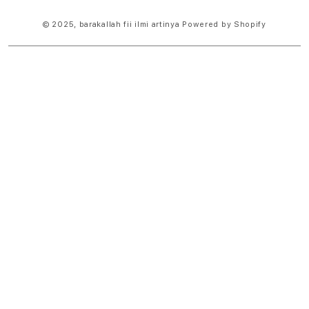
© 2025,
barakallah fii ilmi artinya
Powered by Shopify