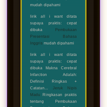
mudah dipahami
lirik all i want ditata
supaya praktis: cepat
dibuka
Pembukaan
Presentasi Bahasa
Inggris
mudah dipahami
lirik all i want ditata
supaya praktis: cepat
dibuka Makna Cerebral
Infarction Adalah:
Definisi Ringkas +
Catatan…
Jeruk Nipis
Madu
Ringkasan praktis
tentang Pembukaan