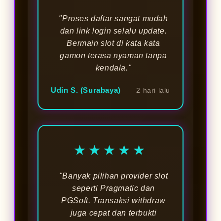
"Proses daftar sangat mudah
dan link login selalu update.
Bermain slot di kata kata
gamon terasa nyaman tanpa
kendala."
Udin S. (Surabaya)
2 hari lalu
★★★★★
"Banyak pilihan provider slot
seperti Pragmatic dan
PGSoft. Transaksi withdraw
juga cepat dan terbukti