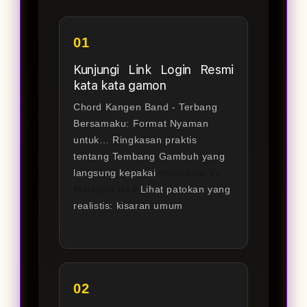
01
Kunjungi Link Login Resmi
kata kata gamon
Chord Kangen Band - Terbang
Bersamaku: Format Nyaman
untuk… Ringkasan praktis
tentang Tembang Gambuh yang
langsung kepakai
Indonesia Vs
Malaysia U19
Lihat patokan yang
realistis: kisaran umum
02