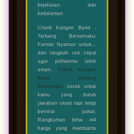
kejelasan dan
kedalaman
Chord Kangen Band -
Terbang Bersamaku:
Format Nyaman untuk…
dan langkah cek cepat
agar pilihanmu lebih
aman.
Chord Kangen
Band Terbang
Bersamaku
cocok untuk
kamu yang butuh
jawaban cepat tapi tetap
bernilai pakai.
Rangkuman bmw m4
harga yang membantu