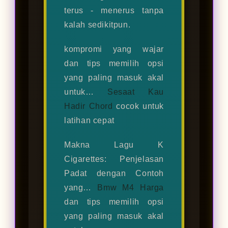
terus - menerus tanpa
kalah sedikitpun.
kompromi yang wajar
dan tips memilih opsi
yang paling masuk akal
untuk…
Sesaat Kau
Hadir Chord
cocok untuk
latihan cepat
Makna Lagu K
Cigarettes: Penjelasan
Padat dengan Contoh
yang…
Bmw M4 Harga
dan tips memilih opsi
yang paling masuk akal