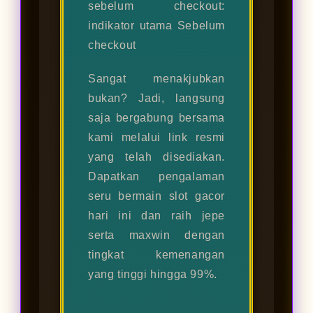
sebelum checkout:
indikator utama Sebelum
checkout
Sangat menakjubkan
bukan? Jadi, langsung
saja bergabung bersama
kami melalui link resmi
yang telah disediakan.
Dapatkan pengalaman
seru bermain slot gacor
hari ini dan raih jepe
serta maxwin dengan
tingkat kemenangan
yang tinggi hingga 99%.