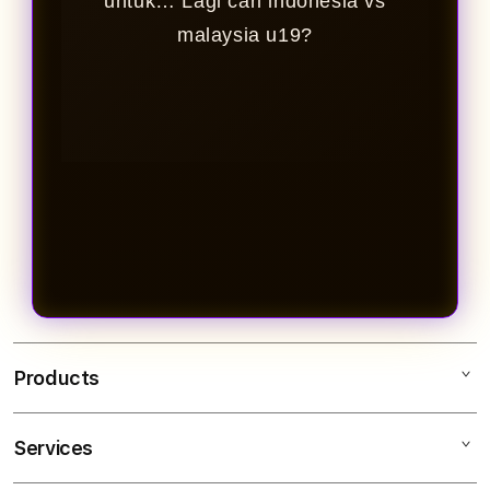
untuk… Lagi cari indonesia vs
malaysia u19?
Products
Services
kata kata gamon