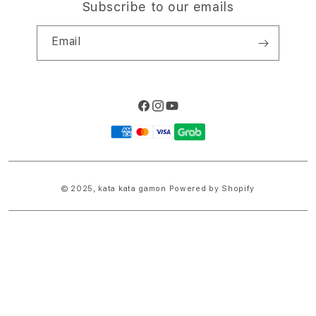
Subscribe to our emails
Email
Facebook
Instagram
YouTube
Payment
methods
© 2025,
kata kata gamon
Powered by Shopify