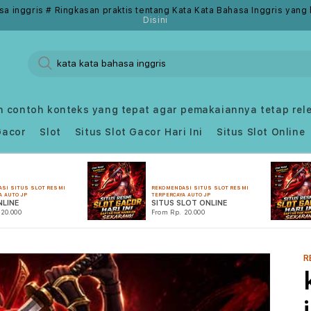
asa inggris # Ringkasan praktis tentang Kata Kata Bahasa Inggris yan
Disini
n contoh konteks yang tepat agar pemakaiannya tetap rel
Gacor
Slot
Situs Slot Gacor Hari Ini
Situs Slot Online
SI SITUS SLOT RESMI
REKOMENDASI SITUS SLOT RESMI
A AUTO JP
TERPERCAYA AUTO JP
NLINE
SITUS SLOT ONLINE
 20.000
From Rp. 20.000
R