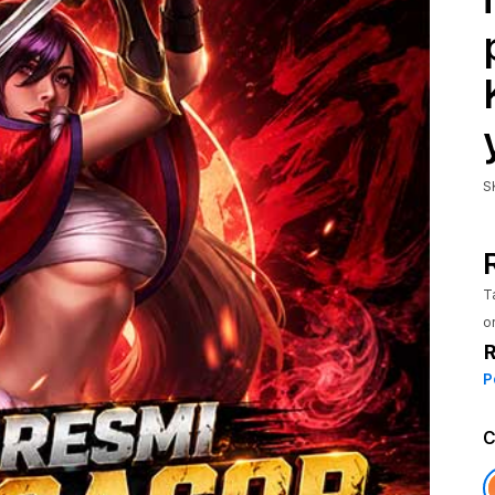
S
T
o
R
P
C