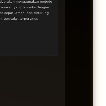
saldo akun menggunakan metode
ayaran yang tersedia dengan
es cepat, aman, dan didukung
em transaksi terpercaya.