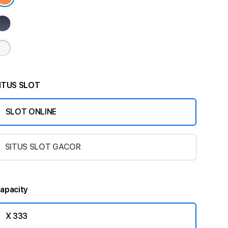
ITUS SLOT
SLOT ONLINE
SITUS SLOT GACOR
apacity
X 333