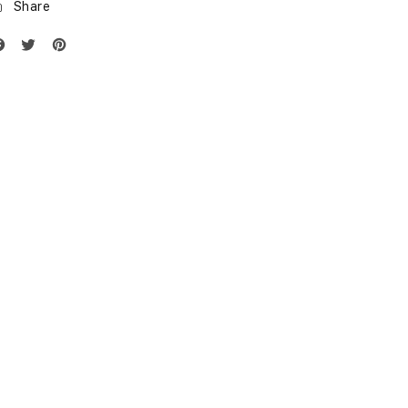
Share