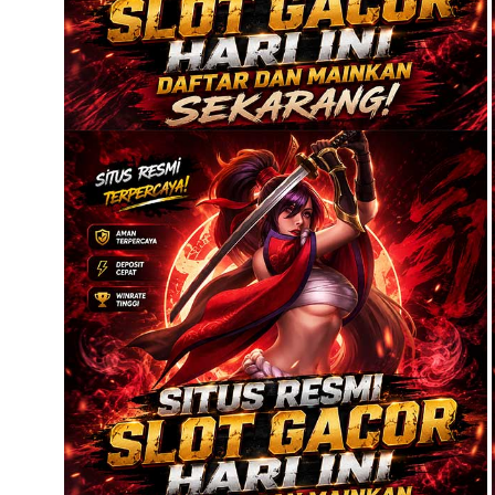
Open
media
4
in
modal