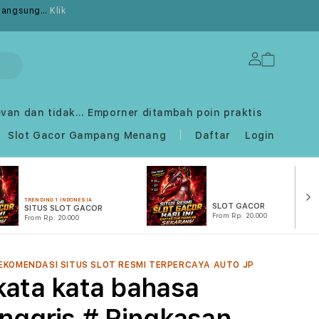
g langsung…
Klik
Log
Cart
in
evan dan tidak…
Emporner
ditambah poin praktis
Slot Gacor Gampang Menang
Daftar
Login
TRENDING 1 INDONESIA
SLOT GACOR
SITUS SLOT GACOR
From Rp. 20.000
From Rp. 20.000
EKOMENDASI SITUS SLOT RESMI TERPERCAYA AUTO JP
kata kata bahasa
inggris # Ringkasan