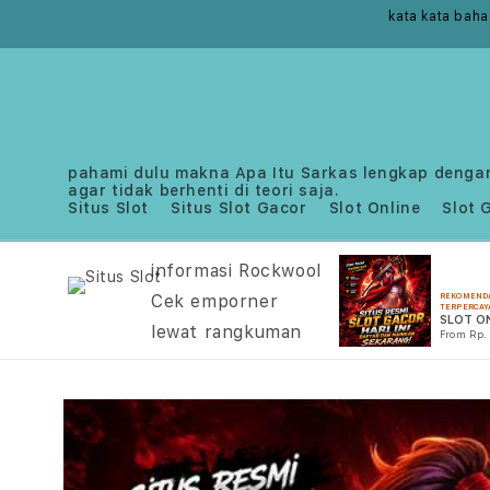
kata kata bah
REKOMENDASI SITUS SLOT RESMI
TERPERCAYA AUTO JP
Cari arti apa
artinya tobrut
pahami dulu makna Apa Itu Sarkas lengkap denga
dengan bahasa
agar tidak berhenti di teori saja.
Situs Slot
yang gampang
Situs Slot Gacor
Slot Online
Slot 
dipahami ini inti
informasi Rockwool
Cek emporner
REKOMENDA
TERPERCAY
SLOT O
lewat rangkuman
From Rp.
yang to the point
Rockwool
ditambah
Skip to
poin praktis agar
product
information
tidak berhenti di
teori saja.