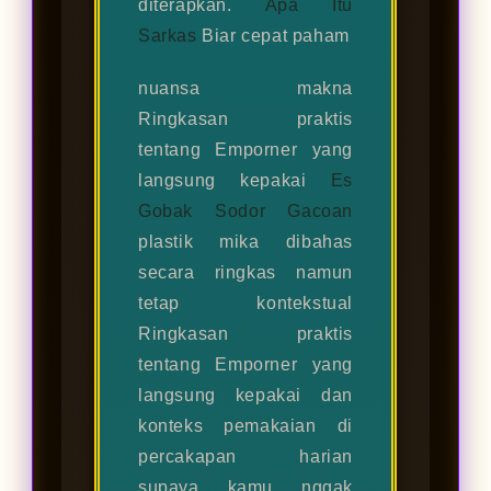
diterapkan.
Apa Itu
Sarkas
Biar cepat paham
nuansa makna
Ringkasan praktis
tentang Emporner yang
langsung kepakai
Es
Gobak Sodor Gacoan
plastik mika dibahas
secara ringkas namun
tetap kontekstual
Ringkasan praktis
tentang Emporner yang
langsung kepakai dan
konteks pemakaian di
percakapan harian
supaya kamu nggak