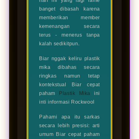
hari ini yang lagi rame
banget dibasah karena
memberikan member
kemenangan secara
terus - menerus tanpa
kalah sedikitpun.
Biar nggak keliru plastik
mika dibahas secara
ringkas namun tetap
kontekstual Biar cepat
paham
Plastik Mika
ini
inti informasi Rockwool
Pahami apa itu sarkas
secara lebih presisi: arti
umum Biar cepat paham