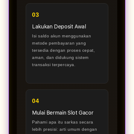
03
Lakukan Deposit Awal
Isi saldo akun menggunakan
metode pembayaran yang
tersedia dengan proses cepat,
aman, dan didukung sistem
transaksi terpercaya.
04
Mulai Bermain Slot Gacor
Pahami apa itu sarkas secara
lebih presisi: arti umum dengan