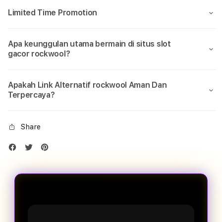
inti
inti
informasi
infor
Limited Time Promotion
Rockwool
Rock
Apa keunggulan utama bermain di situs slot
gacor rockwool?
Apakah Link Alternatif rockwool Aman Dan
Terpercaya?
Share