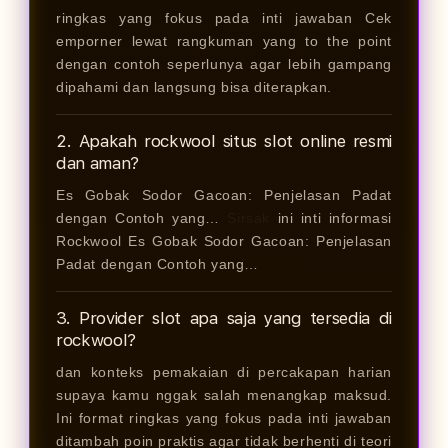
ringkas yang fokus pada inti jawaban Cek
emporner lewat rangkuman yang to the point
dengan contoh seperlunya agar lebih gampang
dipahami dan langsung bisa diterapkan.
2. Apakah rockwool situs slot online resmi
dan aman?
Es Gobak Sodor Gacoan: Penjelasan Padat
dengan Contoh yang…
Sirsak
ini inti informasi
Rockwool Es Gobak Sodor Gacoan: Penjelasan
Padat dengan Contoh yang…
3. Provider slot apa saja yang tersedia di
rockwool?
dan konteks pemakaian di percakapan harian
supaya kamu nggak salah menangkap maksud.
Ini format ringkas yang fokus pada inti jawaban
ditambah poin praktis agar tidak berhenti di teori