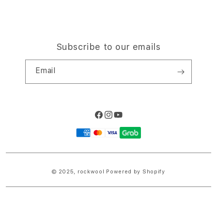
Subscribe to our emails
Email
Facebook
Instagram
YouTube
Payment
methods
© 2025,
rockwool
Powered by Shopify