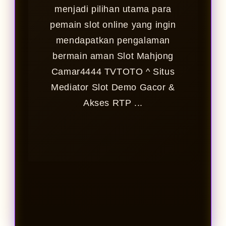
menjadi pilihan utama para
pemain slot online yang ingin
mendapatkan pengalaman
bermain aman Slot Mahjong
Camar4444 TVTOTO ^ Situs
Mediator Slot Demo Gacor &
Akses RTP ...