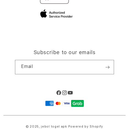
Privacy Policy
Site Terms of Use
Subscribe to our emails
Email
Facebook
Instagram
YouTube
Payment
methods
© 2025,
jebol togel apk
Powered by Shopify