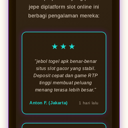
jepe diplatform slot online ini
berbagi pengalaman mereka:
★★★
"jebol togel apk benar-benar
situs slot gacor yang stabil.
Deposit cepat dan game RTP
tinggi membuat peluang
menang terasa lebih besar."
Anton F. (Jakarta)
1 hari lalu