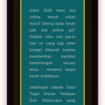
Udah 2026 main slot
online masih kalah
mulu? Sering buka forum
judi slot online ga?
Adaloh situs slot gacor
hari ini yang lagi rame
banget dibasah karena
memberikan member
kemenangan secara
terus - menerus tanpa
kalah sedikitpun.
Jeboltogel adalah Situs
Togel Online Terbesar
Dan Terpercaya yang