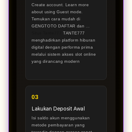
Create account. Learn more
about using Guest mode.
Temukan cara mudah di
GENGTOTO DAFTAR dan ...
Situs Tante777
TANTE777
menghadirkan platform hiburan
digital dengan performa prima
melalui sistem akses slot online
yang dirancang modern
03
Lakukan Deposit Awal
Isi saldo akun menggunakan
metode pembayaran yang