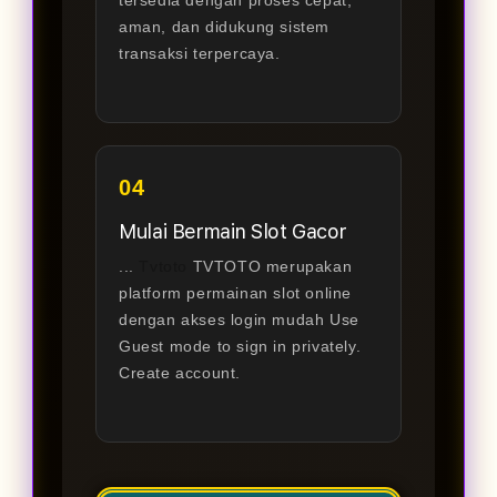
tersedia dengan proses cepat,
aman, dan didukung sistem
transaksi terpercaya.
04
Mulai Bermain Slot Gacor
...
Tvtoto
TVTOTO merupakan
platform permainan slot online
dengan akses login mudah Use
Guest mode to sign in privately.
Create account.