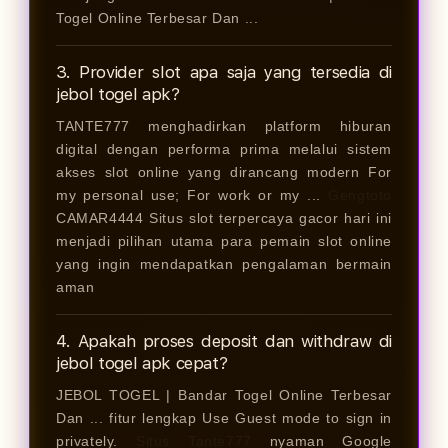
Togel Online Terbesar Dan ...
3. Provider slot apa saja yang tersedia di
jebol togel apk?
TANTE777 menghadirkan platform hiburan
digital dengan performa prima melalui sistem
akses slot online yang dirancang modern For
my personal use; For work or my ...
Gengtoto
CAMAR4444 Situs slot terpercaya gacor hari ini
menjadi pilihan utama para pemain slot online
yang ingin mendapatkan pengalaman bermain
aman
4. Apakah proses deposit dan withdraw di
jebol togel apk cepat?
JEBOL TOGEL | Bandar Togel Online Terbesar
Dan ... fitur lengkap Use Guest mode to sign in
privately.
Situs Tante777
nyaman Google