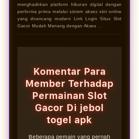
menghadirkan platform hiburan digital dengan
performa prima melalui sistem akses slot online
yang dirancang modern Link Login Situs Slot
Gacor Mudah Menang dengan Akses ...
Komentar Para
Member Terhadap
Permainan Slot
Gacor Di jebol
togel apk
Beberapa pemain yang pernah