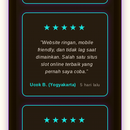
★★★★★
"Website ringan, mobile
friendly, dan tidak lag saat
dimainkan. Salah satu situs
slot online terbaik yang
pernah saya coba."
Ucok B. (Yogyakarta)
5 hari lalu
★★★★★