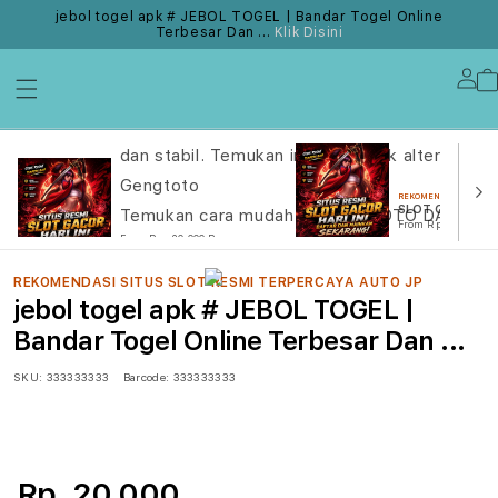
jebol togel apk # JEBOL TOGEL | Bandar Togel Online
Terbesar Dan ...
Klik Disini
Lo
in
REKOMENDASI SITUS SLOT RESMI TERPERCAYA AUTO JP
dan stabil. Temukan informasi link alterna
Gengtoto
REKOMENDASI SITUS 
SLOT ONLINE
Temukan cara mudah di GENGTOTO DAFTAR d
From Rp. 20.000
From Rp. 20.000 Rp
REKOMENDASI SITUS SLOT RESMI TERPERCAYA AUTO JP
jebol togel apk # JEBOL TOGEL |
Bandar Togel Online Terbesar Dan ...
SKU:
333333333
Barcode:
333333333
Rp. 20.000