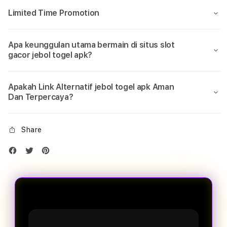
|
|
Bandar
Band
Limited Time Promotion
Togel
Toge
Online
Onlin
Terbesar
Terb
Apa keunggulan utama bermain di situs slot
Dan
Dan
gacor jebol togel apk?
...
...
Apakah Link Alternatif jebol togel apk Aman
Dan Terpercaya?
Share