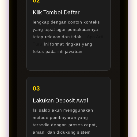
02
Klik Tombol Daftar
lengkap dengan contoh konteks
yang tepat agar pemakaiannya
tetap relevan dan tidak…
Apa Arti
Turu
Ini format ringkas yang
fokus pada inti jawaban
03
Lakukan Deposit Awal
Isi saldo akun menggunakan
metode pembayaran yang
tersedia dengan proses cepat,
aman, dan didukung sistem