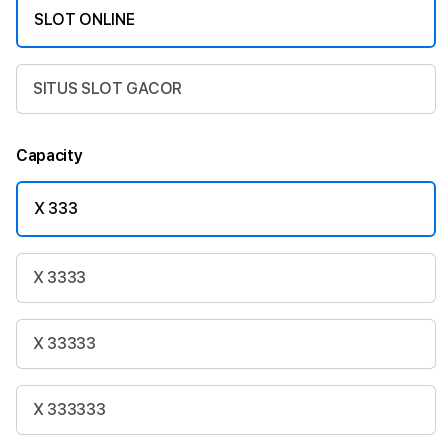
SLOT ONLINE
SITUS SLOT GACOR
Capacity
X 333
X 3333
X 33333
X 333333