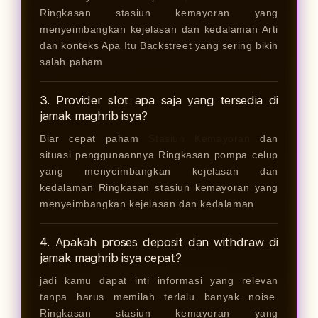
Ringkasan stasiun kemayoran yang
menyeimbangkan kejelasan dan kedalaman Arti
dan konteks Apa Itu Backstreet yang sering bikin
salah paham
3. Provider slot apa saja yang tersedia di
jamak maghrib isya?
Biar cepat paham
Stasiun Kemayoran
dan
situasi penggunaannya Ringkasan pompa celup
yang menyeimbangkan kejelasan dan
kedalaman Ringkasan stasiun kemayoran yang
menyeimbangkan kejelasan dan kedalaman
4. Apakah proses deposit dan withdraw di
jamak maghrib isya cepat?
jadi kamu dapat inti informasi yang relevan
tanpa harus memilah terlalu banyak noise.
Ringkasan stasiun kemayoran yang