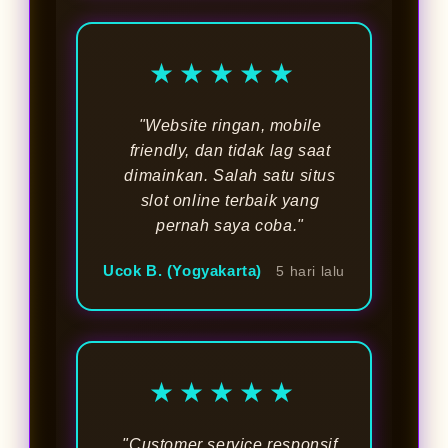
★★★★★
"Website ringan, mobile
friendly, dan tidak lag saat
dimainkan. Salah satu situs
slot online terbaik yang
pernah saya coba."
Ucok B. (Yogyakarta)
5 hari lalu
★★★★★
"Customer service responsif