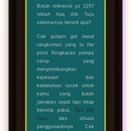
Butuh referensi yz 125?
Istilah Apa Arti Turu
sebenarnya berarti apa?
Cek pulpen gel lewat
rangkuman yang to the
point Ringkasan pompa
celup yang
menyeimbangkan
kejelasan dan
kedalaman cocok untuk
kamu yang butuh
jawaban cepat tapi tetap
bernilai pakai.
Apa Arti
Turu
dan situasi
penggunaannya Cek