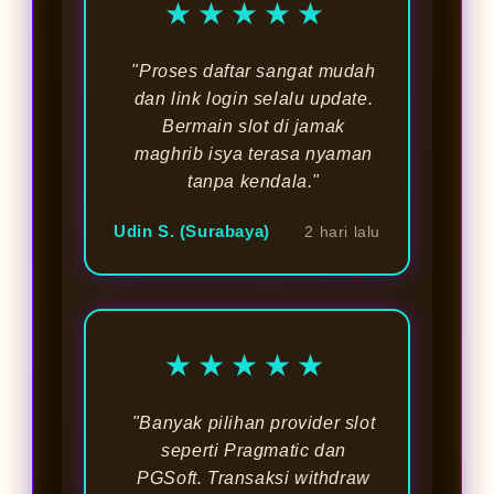
★★★★★
"Proses daftar sangat mudah
dan link login selalu update.
Bermain slot di jamak
maghrib isya terasa nyaman
tanpa kendala."
Udin S. (Surabaya)
2 hari lalu
★★★★★
"Banyak pilihan provider slot
seperti Pragmatic dan
PGSoft. Transaksi withdraw