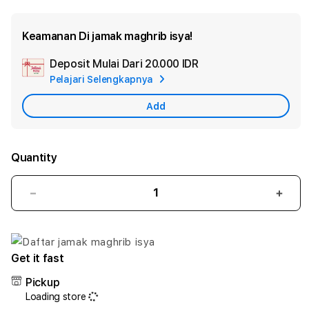
Keamanan Di jamak maghrib isya!
Deposit Mulai Dari
20.000 IDR
Add
Pelajari Selengkapnya
Apple
Care
Add
Quantity
Decrease
Incr
quantity
quant
for
for
jamak
jama
maghrib
magh
Get it fast
isya
isya
Pickup
#
#
Loading store
Jawaban
Jawa