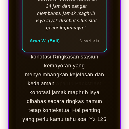
24 jam dan sangat
membantu. jamak maghrib
isya layak disebut situs slot
gacor terpercaya."
Aryo W. (Bali)
6 hari lalu
konotasi Ringkasan stasiun
kemayoran yang
menyeimbangkan kejelasan dan
kedalaman
Apa Itu Backstreet
konotasi jamak maghrib isya
dibahas secara ringkas namun
tetap kontekstual Hal penting
yang perlu kamu tahu soal Yz 125