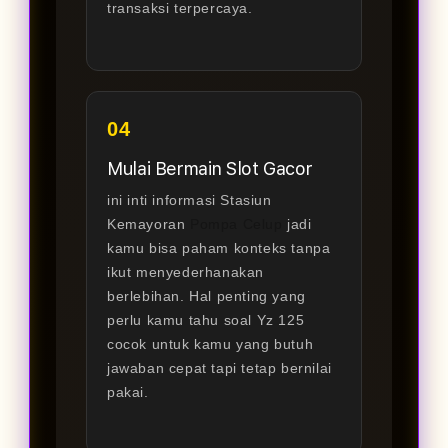
transaksi terpercaya.
04
Mulai Bermain Slot Gacor
ini inti informasi Stasiun
Kemayoran
Pompa Celup
jadi
kamu bisa paham konteks tanpa
ikut menyederhanakan
berlebihan. Hal penting yang
perlu kamu tahu soal Yz 125
cocok untuk kamu yang butuh
jawaban cepat tapi tetap bernilai
pakai.