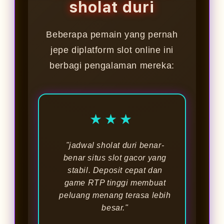
sholat duri
Beberapa pemain yang pernah
jepe diplatform slot online ini
berbagi pengalaman mereka:
★★★
"jadwal sholat duri benar-
benar situs slot gacor yang
stabil. Deposit cepat dan
game RTP tinggi membuat
peluang menang terasa lebih
besar."