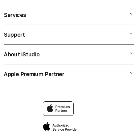
Services
jadwal sholat duri
SLOT ONLINE
Support
AppleCare+
SITUS SLOT GACOR
Corporate
SLOT GACOR
About iStudio
My Account
Slot Online
SITUS SLOT ONLINE
Collection & Delivery
Elush Service Provider
SITUS SLOT GACOR
Apple Premium Partner
About Us
Returns & Exchanges
Financing Options
SLOT GACOR TERPOPULER
Find an iStudio near you
Contact Us
Trade-in
SLOT
Why Shop at iStudio
FAQ
Traveller’s Reservation
Elush Corporate Website
Privacy Policy
Site Terms of Use