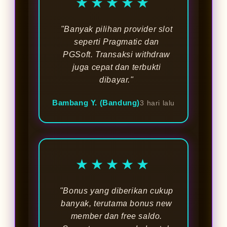
★★★★★
"Banyak pilihan provider slot
seperti Pragmatic dan
PGSoft. Transaksi withdraw
juga cepat dan terbukti
dibayar."
Bambang Y. (Bandung)
3 hari lalu
★★★★★
"Bonus yang diberikan cukup
banyak, terutama bonus new
member dan free saldo.