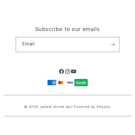
Subscribe to our emails
Email
Facebook
Instagram
YouTube
Payment
methods
© 2025,
jadwal sholat duri
Powered by Shopify