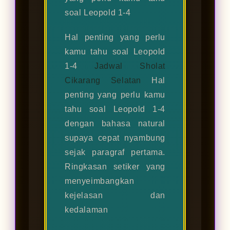
soal Leopold 1-4
Hal penting yang perlu
kamu tahu soal Leopold
1-4
Jadwal Sholat
Cikarang Selatan
Hal
penting yang perlu kamu
tahu soal Leopold 1-4
dengan bahasa natural
supaya cepat nyambung
sejak paragraf pertama.
Ringkasan setiker yang
menyeimbangkan
kejelasan dan
kedalaman