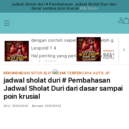
jadwal sholat duri # Pembahasan Jadwal Sholat Duri dari
dasar sampai poin krusial
Klik Disini
Lo
in
REKOMENDASI SITUS SLOT RESMI TERPERCAYA AUTO JP
dengan contoh seperlunya agar lebih gampang 
Leopold 1 4
REKOMENDASI SITUS 
SLOT ONLINE
Hal penting yang perlu kamu tahu soal Setiker
From Rp. 20.000
From Rp. 20.000 Rp
REKOMENDASI SITUS SLOT RESMI TERPERCAYA AUTO JP
jadwal sholat duri # Pembahasan
Jadwal Sholat Duri dari dasar sampai
poin krusial
SKU:
333333333
Barcode:
333333333