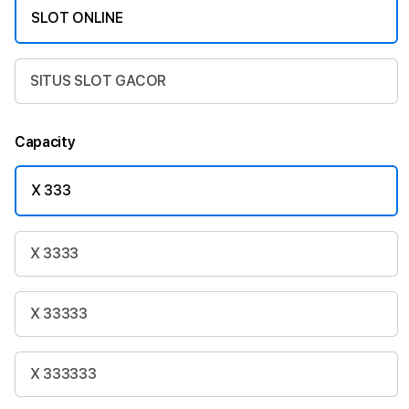
SLOT ONLINE
SITUS SLOT GACOR
Capacity
X 333
X 3333
X 33333
X 333333