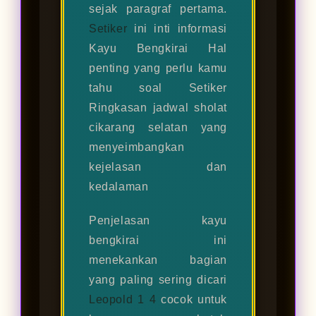
sejak paragraf pertama.
Setiker
ini inti informasi
Kayu Bengkirai Hal
penting yang perlu kamu
tahu soal Setiker
Ringkasan jadwal sholat
cikarang selatan yang
menyeimbangkan
kejelasan dan
kedalaman
Penjelasan kayu
bengkirai ini
menekankan bagian
yang paling sering dicari
Leopold 1 4
cocok untuk