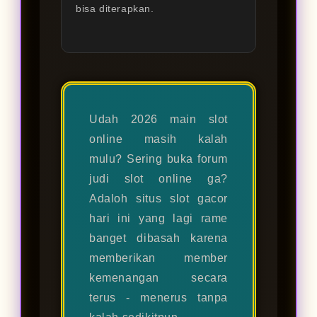
bisa diterapkan.
Udah 2026 main slot
online masih kalah
mulu? Sering buka forum
judi slot online ga?
Adaloh situs slot gacor
hari ini yang lagi rame
banget dibasah karena
memberikan member
kemenangan secara
terus - menerus tanpa