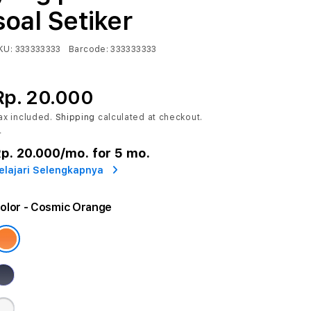
soal Setiker
KU:
333333333
Barcode:
333333333
Rp. 20.000
ax included.
Shipping
calculated at checkout.
r
p. 20.000
/mo. for 5 mo.
elajari Selengkapnya
olor
- Cosmic Orange