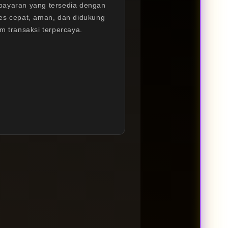
ayaran yang tersedia dengan
es cepat, aman, dan didukung
em transaksi terpercaya.