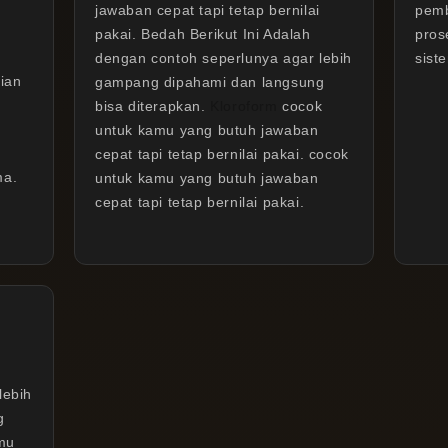
jawaban cepat tapi tetap bernilai
pemb
pakai. Bedah Berikut Ini Adalah
pros
dengan contoh seperlunya agar lebih
sist
ian
gampang dipahami dan langsung
bisa diterapkan.
Kloroform
cocok
untuk kamu yang butuh jawaban
cepat tapi tetap bernilai pakai. cocok
ma.
untuk kamu yang butuh jawaban
cepat tapi tetap bernilai pakai.
lebih
g
amu