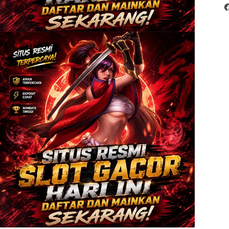
Open
media
7
in
modal