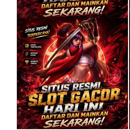
Open
media
6
in
modal