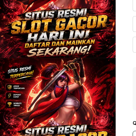
Open
media
3
in
modal
Q