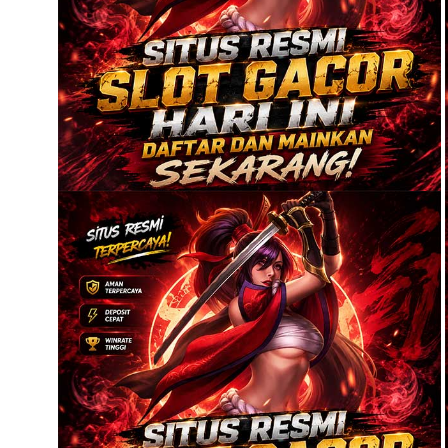
Open
media
2
in
modal