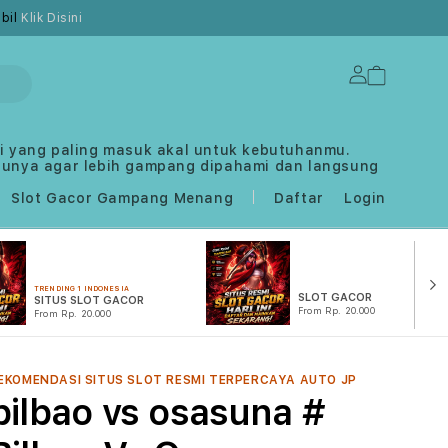
mbil
Klik Disini
Log
Cart
in
si yang paling masuk akal untuk kebutuhanmu.
unya agar lebih gampang dipahami dan langsung
Slot Gacor Gampang Menang
Daftar
Login
TRENDING 1 INDONESIA
SLOT GACOR
SITUS SLOT GACOR
From Rp. 20.000
From Rp. 20.000
EKOMENDASI SITUS SLOT RESMI TERPERCAYA AUTO JP
bilbao vs osasuna #