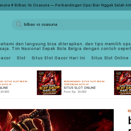
sasuna # Bilbao Vs Osasuna — Perbandingan Opsi Biar Nggak Salah A
ahami dan langsung bisa diterapkan. dan tips memilih op
 saja.
Tim Nasional Sepak Bola Belgia
dengan contoh seperl
Gacor
Slot
Situs Slot Gacor Hari Ini
Situs Slot Online
SI SITUS SLOT RESMI
REKOMENDASI SITUS SLOT RESMI
A AUTO JP
TERPERCAYA AUTO JP
NLINE
SITUS SLOT ONLINE
 20.000
From Rp. 20.000
R