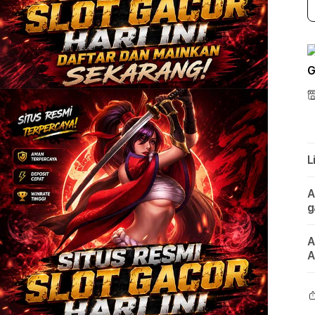
G
Open
media
5
in
modal
L
A
g
A
A