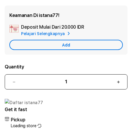
Keamanan Di istana77!
Deposit Mulai Dari
20.000 IDR
Add
Pelajari Selengkapnya
Apple
Care
Add
Quantity
Decrease
Incr
quantity
quant
for
for
istana77
istan
#
#
Get it fast
ISTANA77
ISTA
Pickup
:
:
Loading store
Login
Logi