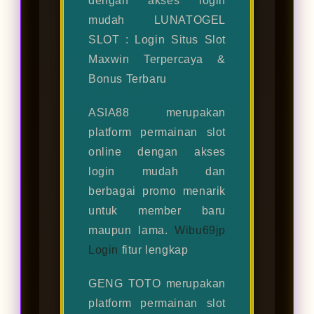
dengan akses login
mudah LUNATOGEL
SLOT : Login Situs Slot
Maxwin Terpercaya &
Bonus Terbaru
ASIA88 merupakan
platform permainan slot
online dengan akses
login mudah dan
berbagai promo menarik
untuk member baru
maupun lama.
Wibu69jp
Login
fitur lengkap
GENG TOTO merupakan
platform permainan slot