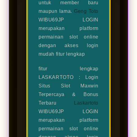
untuk member baru
maupun lama.
Geng Toto
WIBU69JP LOGIN
merupakan platform
permainan slot online
dengan akses login
mudah fitur lengkap
fitur lengkap
LASKARTOTO : Login
Situs Slot Maxwin
Terpercaya & Bonus
Terbaru
Laskartoto
WIBU69JP LOGIN
merupakan platform
permainan slot online