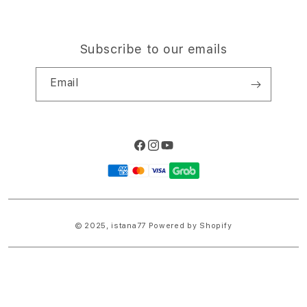
Subscribe to our emails
Email
Facebook
Instagram
YouTube
Payment
methods
© 2025,
istana77
Powered by Shopify