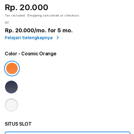
Rp. 20.000
Tax included.
Shipping
calculated at checkout.
or
Rp. 20.000
/mo. for 5 mo.
Pelajari Selengkapnya
Color
- Cosmic Orange
SITUS SLOT