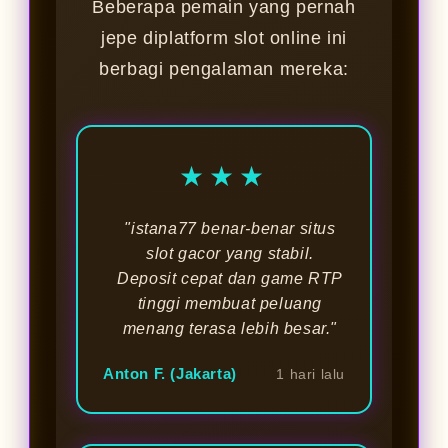
Beberapa pemain yang pernah
jepe diplatform slot online ini
berbagi pengalaman mereka:
★★★
"istana77 benar-benar situs
slot gacor yang stabil.
Deposit cepat dan game RTP
tinggi membuat peluang
menang terasa lebih besar."
Anton F. (Jakarta)
1 hari lalu