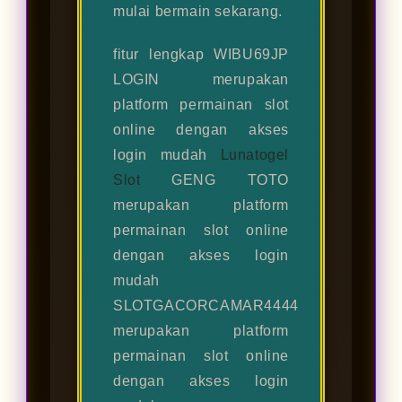
mulai bermain sekarang.
fitur lengkap WIBU69JP
LOGIN merupakan
platform permainan slot
online dengan akses
login mudah
Lunatogel
Slot
GENG TOTO
merupakan platform
permainan slot online
dengan akses login
mudah
SLOTGACORCAMAR4444
merupakan platform
permainan slot online
dengan akses login