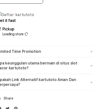
Decrease
Increase
quantity
quantity
for
for
kartutoto
kartutoto
#
#
et it fast
KARTUTOTO
KARTUTOTO
Pickup
-
-
Loading store
Link
Link
Situs
Situs
Togel
Togel
dan
dan
imited Time Promotion
Bandar
Bandar
Resmi
Resmi
pa keunggulan utama bermain di situs slot
Toto
Toto
acor kartutoto?
4D
4D
pakah Link Alternatif kartutoto Aman Dan
erpercaya?
Share