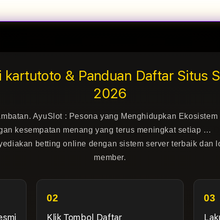
media
9
in
modal
 kartutoto & Panduan Daftar Situs Sl
2026
mbatan. AyuSlot : Pesona yang Menghidupkan Ekosistem P
gan kesempatan menang yang terus meningkat setiap …
D
ediakan betting online dengan sistem server terbaik dan 
member.
02
03
esmi
Klik Tombol Daftar
Lak