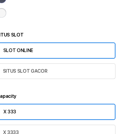
ITUS SLOT
SLOT ONLINE
SITUS SLOT GACOR
apacity
X 333
X 3333