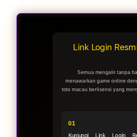
media
8
in
modal
Link Login Resmi
Semua mengalir tanpa ha
menawarkan game online den
toto macau berlisensi yang meny
01
Kunjungi Link Login R