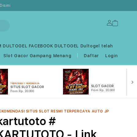
 Disini
Log
Cart
in
AM DULTOGEL FACEBOOK DULTOGEL
Dultogel
telah
Slot Gacor Gampang Menang
Daftar
Login
TRENDING 1 INDONESIA
SLOT GACOR
SITUS SLOT GACOR
From Rp. 20.000
From Rp. 20.000
EKOMENDASI SITUS SLOT RESMI TERPERCAYA AUTO JP
kartutoto #
KARTUTOTO - Link