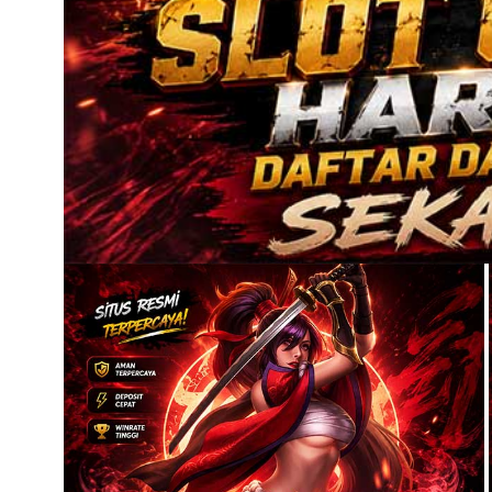
Open
media
1
in
modal