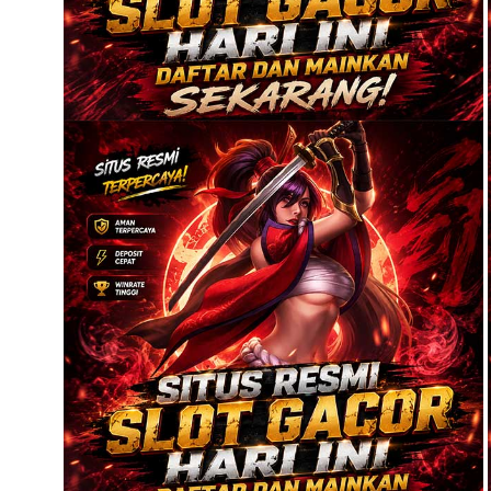
Open
media
4
in
modal