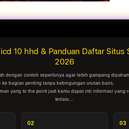
Open
media
9
in
modal
icd 10 hhd & Panduan Daftar Situs S
2026
ah dengan contoh seperlunya agar lebih gampang dipahami
s ke bagian penting tanpa kebingungan urutan baris.
Surah
an yang to the point jadi kamu dapat inti informasi yang
terlalu…
02
03