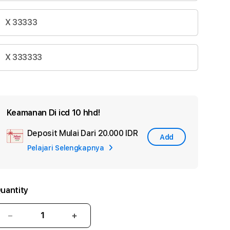
X 33333
X 333333
Keamanan Di icd 10 hhd!
Deposit Mulai Dari
20.000 IDR
Add
Add
Pelajari Selengkapnya
Apple
Care
uantity
Decrease
Increase