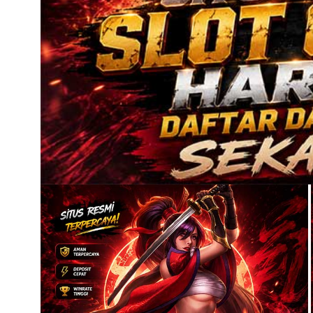
Open
media
1
in
modal