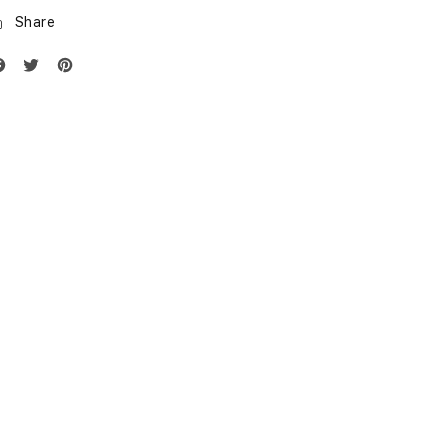
Share