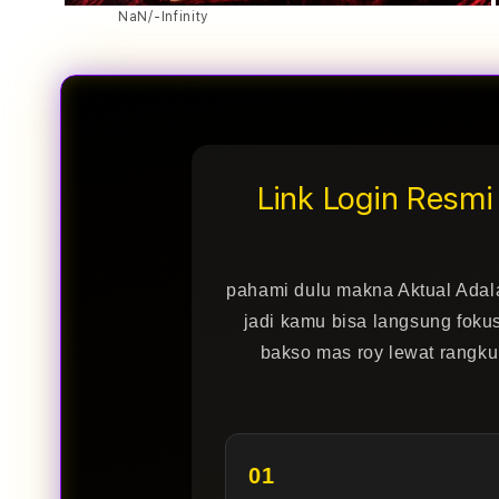
Open
of
NaN
/
-Infinity
media
8
in
modal
Link Login Resmi 
pahami dulu makna Aktual Adal
jadi kamu bisa langsung foku
bakso mas roy lewat rangkum
01