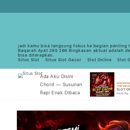
REKOMENDASI SITUS SLOT RESMI
TERPERCAYA AUTO JP
konteks cocok
untuk kamu yang
butuh jawaban
jadi kamu bisa langsung fokus ke bagian penting
Baqarah Ayat 285 286
Ringkasan aktual adalah de
cepat tapi tetap
bisa diterapkan.
Situs Slot
bernilai pakai.
Situs Slot Gacor
Ada
Slot Online
Slot 
Aku Disini Chord
Ada Aku Disini
Chord — Susunan
REKOMENDA
TERPERCAY
SLOT O
Rapi Enak Dibaca
From Rp.
dengan contoh
seperlunya agar
Skip to
lebih gampang
product
information
dipahami dan