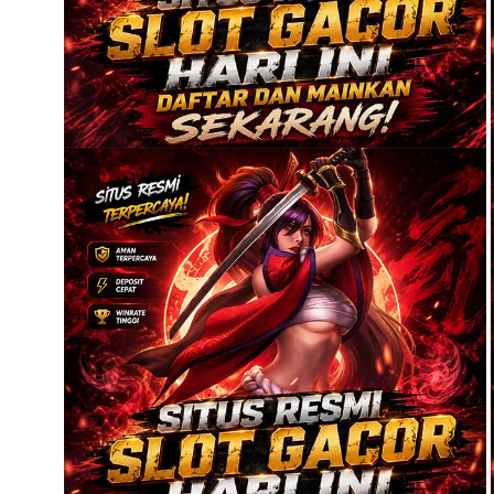
Open
media
4
in
modal