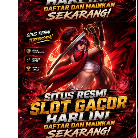
Open
media
6
in
modal