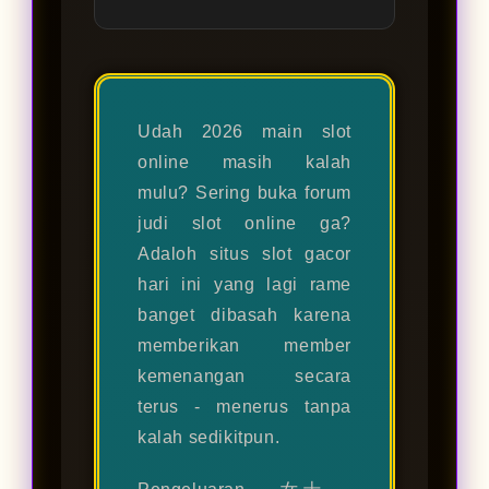
Udah 2026 main slot
online masih kalah
mulu? Sering buka forum
judi slot online ga?
Adaloh situs slot gacor
hari ini yang lagi rame
banget dibasah karena
memberikan member
kemenangan secara
terus - menerus tanpa
kalah sedikitpun.