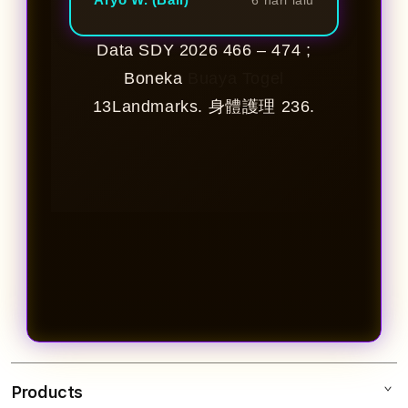
6 hari lalu
Data SDY 2026 466 – 474 ;
Boneka
Buaya Togel
13Landmarks. 身體護理 236.
Products