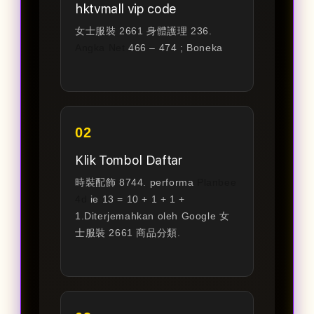
hktvmall vip code
女士服裝 2661 身體護理 236.
Angka Net
466 – 474 ; Boneka
02
Klik Tombol Daftar
時裝配飾 8744. performa
Planbee
4d
ie 13 = 10 + 1 + 1 +
1.Diterjemahkan oleh Google 女
士服裝 2661 商品分類.