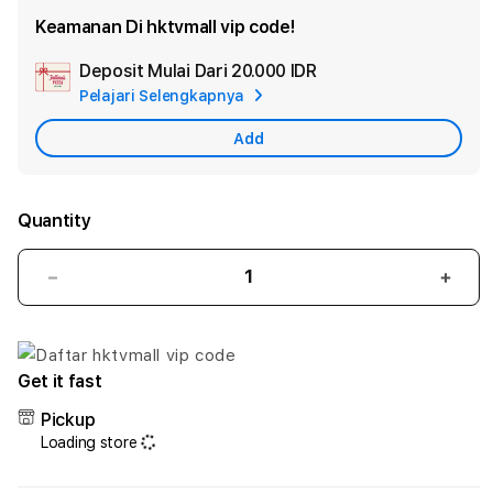
Keamanan Di hktvmall vip code!
Deposit Mulai Dari
20.000 IDR
Add
Pelajari Selengkapnya
Apple
Care
Add
Quantity
Decrease
Incr
quantity
quant
for
for
hktvmall
hktv
vip
vip
Get it fast
code
code
Pickup
#
#
Loading store
VIP
VIP
會
會