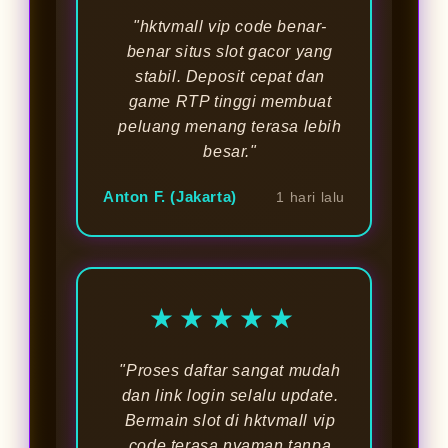
"hktvmall vip code benar-
benar situs slot gacor yang
stabil. Deposit cepat dan
game RTP tinggi membuat
peluang menang terasa lebih
besar."
Anton F. (Jakarta)
1 hari lalu
★★★★★
"Proses daftar sangat mudah
dan link login selalu update.
Bermain slot di hktvmall vip
code terasa nyaman tanpa