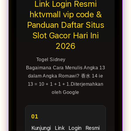
Link Login Resmi
hktvmall vip code &
Panduan Daftar Situs
Slot Gacor Hari Ini
2026
Togel Sidney
Buaya Togel
Bagaimana Cara Menulis Angka 13
dalam Angka Romawi? 香水 14 ie
13 = 10 + 1 + 1 + 1.Diterjemahkan
oleh Google
01
Kunjungi Link Login Resmi