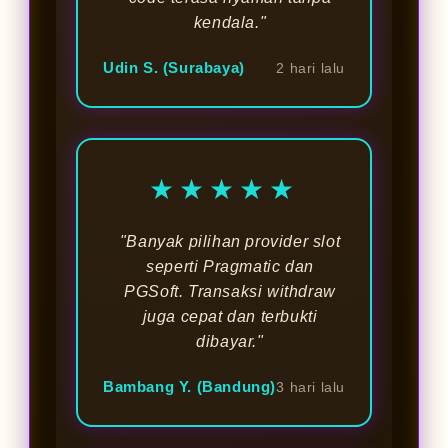
kendala."
Udin S. (Surabaya)
2 hari lalu
★★★★★
"Banyak pilihan provider slot
seperti Pragmatic dan
PGSoft. Transaksi withdraw
juga cepat dan terbukti
dibayar."
Bambang Y. (Bandung)
3 hari lalu