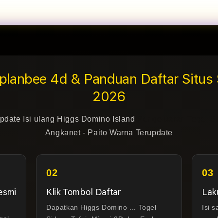
media
9
in
modal
planbee 4d & Panduan Daftar Situs S
2026
pdate Isi ulang Higgs Domino Island
Pengeluaran Togel Si
Angkanet - Paito Warna Terupdate
02
03
esmi
Klik Tombol Daftar
Lak
Dapatkan Higgs Domino ... Togel
Isi 