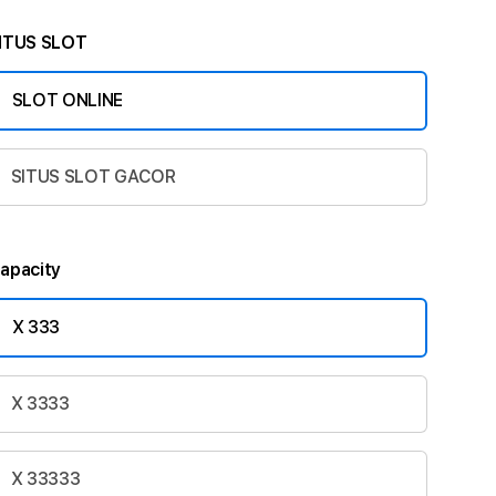
ITUS SLOT
SLOT ONLINE
SITUS SLOT GACOR
apacity
X 333
X 3333
X 33333