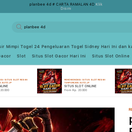
planbee 4d # CARTA RAMALAN 4D
Klik
Disini
sir Mimpi Togel 24
Pengeluaran Togel Sidney Hari Ini
dan ka
Gacor
Slot
Situs Slot Gacor Hari Ini
Situs Slot Online
SI SITUS SLOT RESMI
REKOMENDASI SITUS SLOT RESMI
A AUTO JP
TERPERCAYA AUTO JP
NLINE
SITUS SLOT ONLINE
 20.000
From Rp. 20.000
R