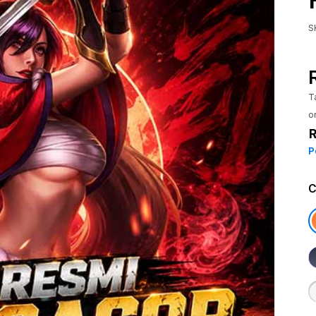
S
T
o
R
P
C