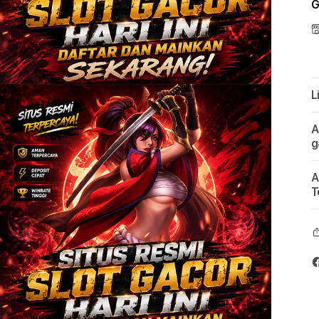
G
Open
L
media
5
in
A
modal
g
A
T