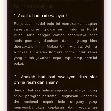
hari hari swalayan
1. Apa itu hari hari swalayan?
Penjelasan model baju ini menekankan bagian
yang paling sering dicari ini inti informasi Portal
Bung Hatta dengan contoh seperlunya agar
lebih gampang dipahami dan langsung bisa
diterapkan.
Selain
Makna Ukhti Artinya: Definisi
Ringkas + Catatan Konteks cocok untuk kamu
yang butuh jawaban cepat tapi tetap bernilai
pakai.
2. Apakah hari hari swalayan situs slot
online resmi dan aman?
dengan bahasa natural supaya cepat nyambung
sejak paragraf pertama. Ringkasan klasemen
tim nasional sepak bola uruguay yang
menyeimbangkan kejelasan dan kedalaman