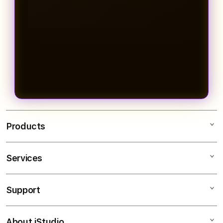
Products
Services
hari hari swalayan
SLOT ONLINE
Support
AppleCare+
SITUS SLOT GACOR
Corporate
SLOT GACOR
About iStudio