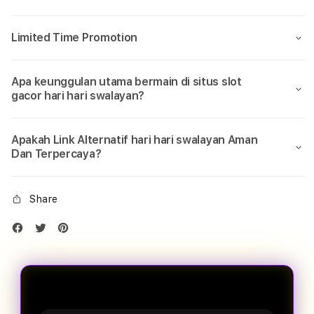
Hari
Hari
Swalayan:
Swal
Inti
Inti
Limited Time Promotion
Informasi
Infor
Tanpa
Tanp
Muter-
Mute
Apa keunggulan utama bermain di situs slot
muter
mute
gacor hari hari swalayan?
Apakah Link Alternatif hari hari swalayan Aman
Dan Terpercaya?
Share