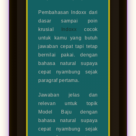
Pembahasan Indoxx dari
dasar sampai poin
krusial
Indoxx
cocok
untuk kamu yang butuh
jawaban cepat tapi tetap
bernilai pakai. dengan
bahasa natural supaya
cepat nyambung sejak
paragraf pertama.
Jawaban jelas dan
relevan untuk topik
Model Baju dengan
bahasa natural supaya
cepat nyambung sejak