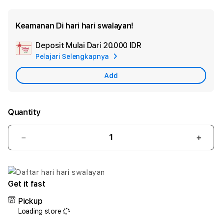
Keamanan Di hari hari swalayan!
Deposit Mulai Dari
20.000 IDR
Add
Pelajari Selengkapnya
Apple
Care
Add
Quantity
Decrease
Incr
quantity
quant
for
for
hari
hari
hari
hari
Get it fast
swalayan
swal
Pickup
#
#
Loading store
Hari
Hari