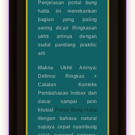
Penjelasan portal bung
hatta ini menekankan
bagian yang paling
sering dicari Ringkasan
ukhti artinya dengan
sudut pandang praktis:
arti
Makna Ukhti Artinya:
Definisi Ringkas +
Catatan Konteks
Pembahasan Indoxx dari
dasar sampai poin
krusial
Portal Bung Hatta
dengan bahasa natural
supaya cepat nyambung