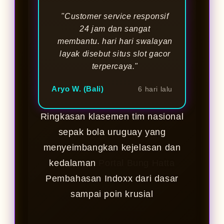
"Customer service responsif
24 jam dan sangat
membantu. hari hari swalayan
layak disebut situs slot gacor
terpercaya."
Aryo W. (Bali)
6 hari lalu
Ringkasan klasemen tim nasional
sepak bola uruguay yang
menyeimbangkan kejelasan dan
kedalaman
Portal Bung Hatta
Pembahasan Indoxx dari dasar
sampai poin krusial