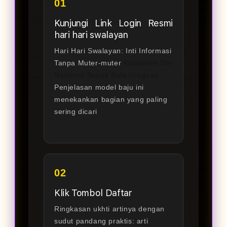
01
Kunjungi Link Login Resmi
hari hari swalayan
Hari Hari Swalayan: Inti Informasi
Tanpa Muter-muter
Klasemen Tim
Nasional Sepak Bola Uruguay
Penjelasan model baju ini
menekankan bagian yang paling
sering dicari
02
Klik Tombol Daftar
Ringkasan ukhti artinya dengan
sudut pandang praktis: arti