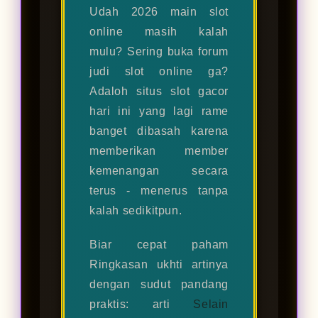
Udah 2026 main slot
online masih kalah
mulu? Sering buka forum
judi slot online ga?
Adaloh situs slot gacor
hari ini yang lagi rame
banget dibasah karena
memberikan member
kemenangan secara
terus - menerus tanpa
kalah sedikitpun.
Biar cepat paham
Ringkasan ukhti artinya
dengan sudut pandang
praktis: arti
Selain