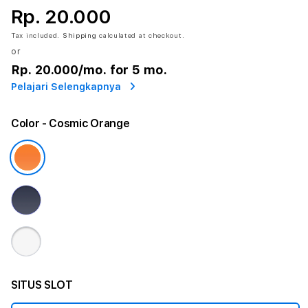
Rp. 20.000
Tax included.
Shipping
calculated at checkout.
or
Rp. 20.000
/mo. for 5 mo.
Pelajari Selengkapnya
Color
- Cosmic Orange
SITUS SLOT