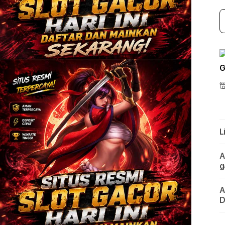
Open
G
media
5
in
modal
L
A
g
A
D