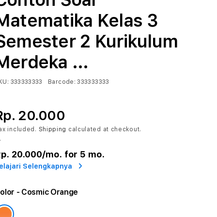
Matematika Kelas 3
Semester 2 Kurikulum
Merdeka ...
KU:
333333333
Barcode:
333333333
Rp. 20.000
ax included.
Shipping
calculated at checkout.
r
p. 20.000
/mo. for 5 mo.
elajari Selengkapnya
olor
- Cosmic Orange