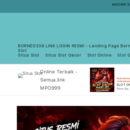
TERPERCAYA AUTO JP
epicwin s
Menyajikan Banyak
Permainan Slot
Online INTER77
website resmi
terbaru 2026
BORNEO338 LINK LOGIN RESMI - Landing Page
Bor
Bangsawan88 Link
Slot
Situs Slot
Bangsawan88
Situs Slot Gacor
Slot Online
Slot 
Situs Game Slot
Online Terbaik -
Semua.link
REKOMENDA
TERPERCAY
SLOT O
MPO999
From Rp.
Merupakan Salah
Satu Bandar Resmi
Skip to
Slot Online
product
information
Terlengkap Di
Indonesi