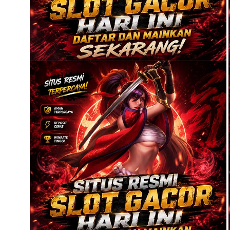
Open
media
4
in
modal