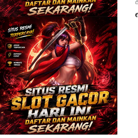
Open
media
7
in
modal
Open