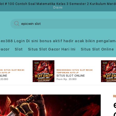
lot # 100 Contoh Soal Matematika Kelas 3 Semester 2 Kurikulum Merde
Disini
neo388 Login
Di sini bonus aktif hadir acak bikin pengala
Gacor
Slot
Situs Slot Gacor Hari Ini
Situs Slot Online
SI SITUS SLOT RESMI
REKOMENDASI SITUS SLOT RESMI
A AUTO JP
TERPERCAYA AUTO JP
NLINE
SITUS SLOT ONLINE
 20.000
From Rp. 20.000
R