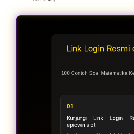
media
8
in
modal
Link Login Resmi e
100 Contoh Soal Matematika Ke
01
Kunjungi Link Login R
epicwin slot