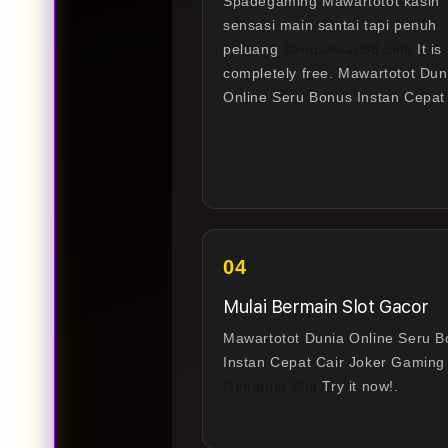
Spadegaming Mawartotot kasih
sensasi main santai tapi penuh
peluang
Bangsawan88 Link
It is
completely free. Mawartotot Dun
Online Seru Bonus Instan Cepat
04
Mulai Bermain Slot Gacor
Mawartotot Dunia Online Seru 
Instan Cepat Cair Joker Gaming
Gengtoto Slot
Try it now!.