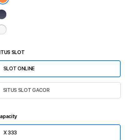
ITUS SLOT
SLOT ONLINE
SITUS SLOT GACOR
apacity
X 333