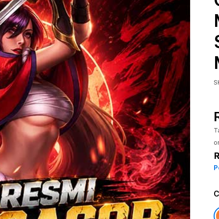
S
T
o
R
P
C