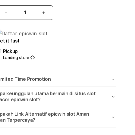
Decrease
Increase
quantity
quantity
for
for
epicwin
epicwin
slot
slot
et it fast
#
#
Pickup
100
100
Loading store
Contoh
Contoh
Soal
Soal
Matematika
Matematika
Kelas
Kelas
imited Time Promotion
3
3
Semester
Semester
pa keunggulan utama bermain di situs slot
2
2
acor epicwin slot?
Kurikulum
Kurikulum
Merdeka
Merdeka
pakah Link Alternatif epicwin slot Aman
...
...
an Terpercaya?