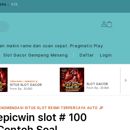
ka ...
Klik
Log
Cart
in
man makin rame dan cuan cepat. Pragmatic Play
Slot Gacor Gampang Menang
Daftar
Login
TRENDING 1 INDONESIA
SLOT GACOR
SITUS SLOT GACOR
From Rp. 20.000
From Rp. 20.000
EKOMENDASI SITUS SLOT RESMI TERPERCAYA AUTO JP
epicwin slot # 100
Contoh Soal