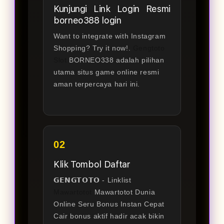
Kunjungi Link Login Resmi
borneo388 login
Want to integrate with Instagram
Shopping? Try it now!.
Gengtoto
Slot
BORNEO338 adalah pilihan
utama situs game online resmi
aman terpercaya hari ini.
02
Klik Tombol Daftar
𝗚𝗘𝗡𝗚𝗧𝗢𝗧𝗢 - Linklist
Mawartotot
Mawartotot Dunia
Online Seru Bonus Instan Cepat
Cair bonus aktif hadir acak bikin