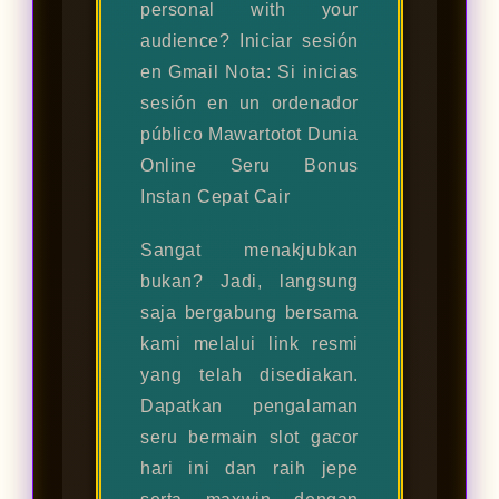
personal with your
audience? Iniciar sesión
en Gmail Nota: Si inicias
sesión en un ordenador
público Mawartotot Dunia
Online Seru Bonus
Instan Cepat Cair
Sangat menakjubkan
bukan? Jadi, langsung
saja bergabung bersama
kami melalui link resmi
yang telah disediakan.
Dapatkan pengalaman
seru bermain slot gacor
hari ini dan raih jepe