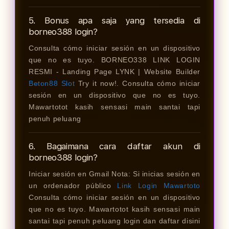
5. Bonus apa saja yang tersedia di
borneo388 login?
Consulta cómo iniciar sesión en un dispositivo
que no es tuyo. BORNEO338 LINK LOGIN
RESMI - Landing Page LYNK | Website Builder
Beton88 Slot
Try it now!. Consulta cómo iniciar
sesión en un dispositivo que no es tuyo.
Mawartotot kasih sensasi main santai tapi
penuh peluang
6. Bagaimana cara daftar akun di
borneo388 login?
Iniciar sesión en Gmail Nota: Si inicias sesión en
un ordenador público
Link Login Mawartoto
Consulta cómo iniciar sesión en un dispositivo
que no es tuyo. Mawartotot kasih sensasi main
santai tapi penuh peluang login dan daftar disini