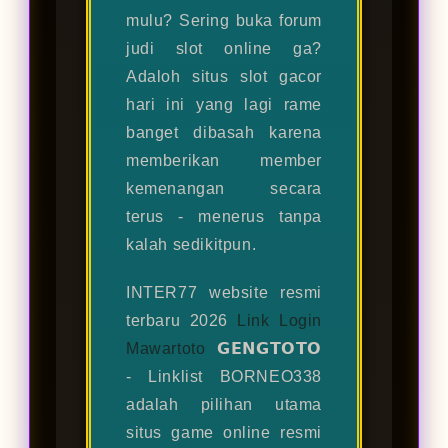
mulu? Sering buka forum
judi slot online ga?
Adaloh situs slot gacor
hari ini yang lagi rame
banget dibasah karena
memberikan member
kemenangan secara
terus - menerus tanpa
kalah sedikitpun.
INTER77 website resmi
terbaru 2026
Link Login
Mawartoto
𝗚𝗘𝗡𝗚𝗧𝗢𝗧𝗢
- Linklist BORNEO338
adalah pilihan utama
situs game online resmi