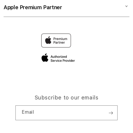
Collection & Delivery
Elush Service Provider
SITUS SLOT GACOR
Apple Premium Partner
About Us
Returns & Exchanges
Financing Options
SLOT GACOR TERPOPULER
Find an iStudio near you
Contact Us
Trade-in
SLOT
Why Shop at iStudio
FAQ
Traveller’s Reservation
Elush Corporate Website
Privacy Policy
Site Terms of Use
Subscribe to our emails
Email