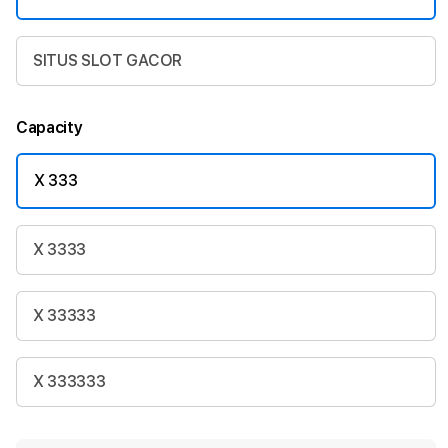
SITUS SLOT GACOR
Capacity
X 333
X 3333
X 33333
X 333333