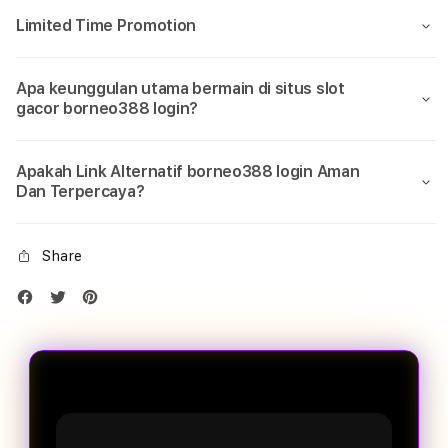
RESMI
RESM
-
-
Limited Time Promotion
Landing
Land
Page
Page
Apa keunggulan utama bermain di situs slot
gacor borneo388 login?
Apakah Link Alternatif borneo388 login Aman
Dan Terpercaya?
Share