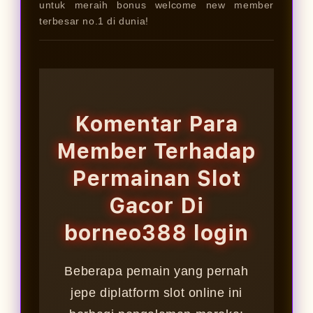
untuk meraih bonus welcome new member
terbesar no.1 di dunia!
Komentar Para
Member Terhadap
Permainan Slot
Gacor Di
borneo388 login
Beberapa pemain yang pernah
jepe diplatform slot online ini