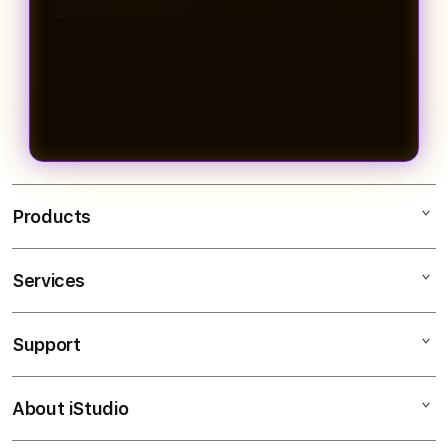
Products
Services
borneo388 login
SLOT ONLINE
Support
AppleCare+
SITUS SLOT GACOR
Corporate
SLOT GACOR
About iStudio
My Account
Slot Online
SITUS SLOT ONLINE