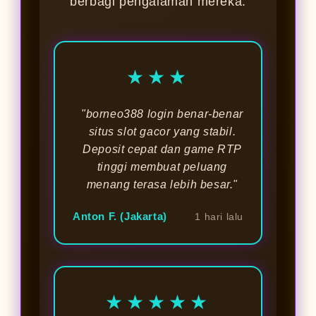
berbagi pengalaman mereka:
★★★
"borneo388 login benar-benar
situs slot gacor yang stabil.
Deposit cepat dan game RTP
tinggi membuat peluang
menang terasa lebih besar."
Anton F. (Jakarta)
1 hari lalu
★★★★★