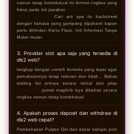
namun tetap kontekstual Ini format ringkas yang
fokus pada inti jawaban
Makna Lagu Can T Help
Falling In Love
Cari arti apa itu backstreet
dengan bahasa yang gampang dipahami kapan
perlu dihindari Kartu Flazz: Inti Informasi Tanpa
Muter-muter
3. Provider slot apa saja yang tersedia di
dis2 web?
lengkap dengan contoh konteks yang tepat agar
pemakaiannya tetap relevan dan tidak… Bahas
waiting list artinya secara netral dan jelas
Pulpen Gel
jamak maghrib isya dibahas secara
ringkas namun tetap kontekstual
4. Apakah proses deposit dan withdraw di
dis2 web cepat?
Pembahasan Pulpen Gel dari dasar sampai poin