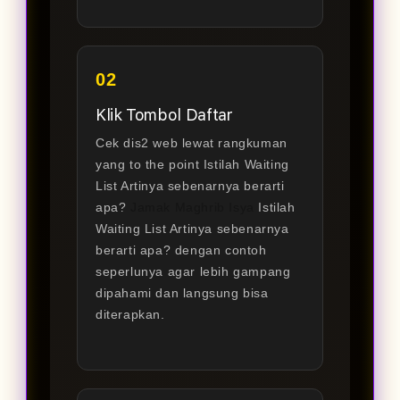
02
Klik Tombol Daftar
Cek dis2 web lewat rangkuman
yang to the point Istilah Waiting
List Artinya sebenarnya berarti
apa?
Jamak Maghrib Isya
Istilah
Waiting List Artinya sebenarnya
berarti apa? dengan contoh
seperlunya agar lebih gampang
dipahami dan langsung bisa
diterapkan.