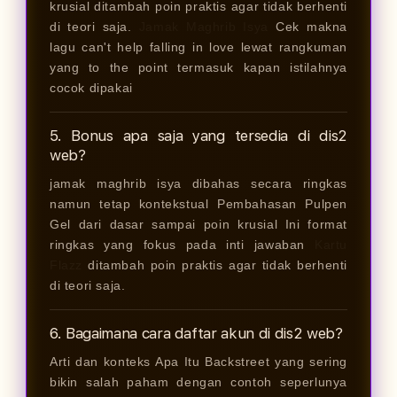
krusial ditambah poin praktis agar tidak berhenti
di teori saja.
Jamak Maghrib Isya
Cek makna
lagu can't help falling in love lewat rangkuman
yang to the point termasuk kapan istilahnya
cocok dipakai
5. Bonus apa saja yang tersedia di dis2
web?
jamak maghrib isya dibahas secara ringkas
namun tetap kontekstual Pembahasan Pulpen
Gel dari dasar sampai poin krusial Ini format
ringkas yang fokus pada inti jawaban
Kartu
Flazz
ditambah poin praktis agar tidak berhenti
di teori saja.
6. Bagaimana cara daftar akun di dis2 web?
Arti dan konteks Apa Itu Backstreet yang sering
bikin salah paham dengan contoh seperlunya