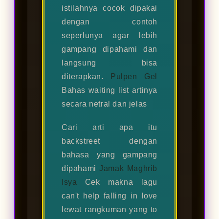
istilahnya cocok dipakai
dengan contoh
seperlunya agar lebih
gampang dipahami dan
langsung bisa
diterapkan.
Pulpen Gel
Bahas waiting list artinya
secara netral dan jelas
Cari arti apa itu
backstreet dengan
bahasa yang gampang
dipahami
Jamak Maghrib
Isya
Cek makna lagu
can't help falling in love
lewat rangkuman yang to