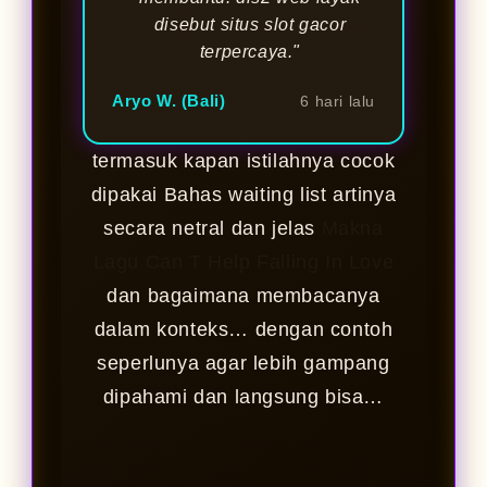
disebut situs slot gacor
terpercaya."
Aryo W. (Bali)
6 hari lalu
termasuk kapan istilahnya cocok
dipakai Bahas waiting list artinya
secara netral dan jelas
Makna
Lagu Can T Help Falling In Love
dan bagaimana membacanya
dalam konteks… dengan contoh
seperlunya agar lebih gampang
dipahami dan langsung bisa…