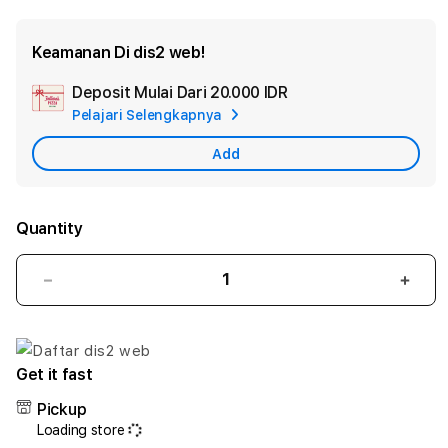
Keamanan Di dis2 web!
Deposit Mulai Dari
20.000 IDR
Add
Pelajari Selengkapnya
Apple
Care
Add
Quantity
Decrease
Incr
quantity
quant
for
for
dis2
dis2
web
web
Get it fast
#
#
Pickup
Dis2
Dis2
Loading store
Web:
Web: