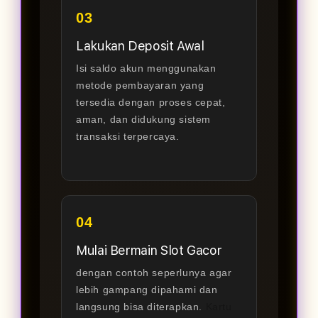
03
Lakukan Deposit Awal
Isi saldo akun menggunakan
metode pembayaran yang
tersedia dengan proses cepat,
aman, dan didukung sistem
transaksi terpercaya.
04
Mulai Bermain Slot Gacor
dengan contoh seperlunya agar
lebih gampang dipahami dan
langsung bisa diterapkan.
Kartu