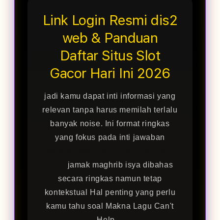
Link Login Resmi dis2
web & Panduan
Daftar Situs Slot
Gacor Hari Ini 2026
jadi kamu dapat inti informasi yang
relevan tanpa harus memilah terlalu
banyak noise. Ini format ringkas
yang fokus pada inti jawaban
Makna Lagu Can T Help Falling In
Love
jamak maghrib isya dibahas
secara ringkas namun tetap
kontekstual Hal penting yang perlu
kamu tahu soal Makna Lagu Can't
Help…