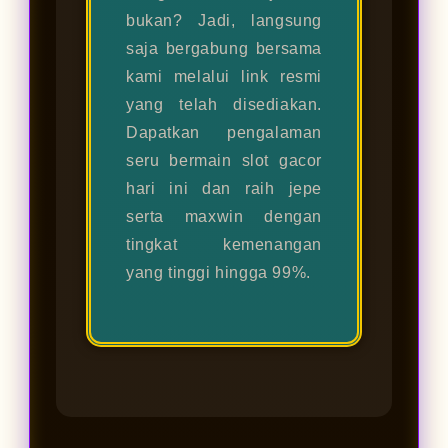
bukan? Jadi, langsung
saja bergabung bersama
kami melalui link resmi
yang telah disediakan.
Dapatkan pengalaman
seru bermain slot gacor
hari ini dan raih jepe
serta maxwin dengan
tingkat kemenangan
yang tinggi hingga 99%.