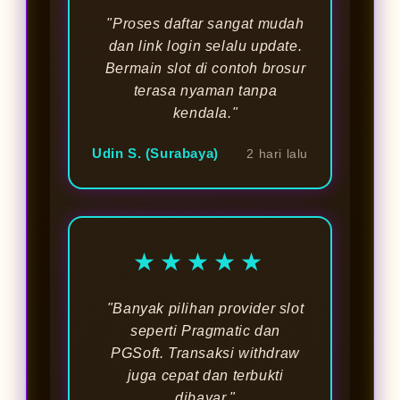
"Proses daftar sangat mudah
dan link login selalu update.
Bermain slot di contoh brosur
terasa nyaman tanpa
kendala."
Udin S. (Surabaya)
2 hari lalu
★★★★★
"Banyak pilihan provider slot
seperti Pragmatic dan
PGSoft. Transaksi withdraw
juga cepat dan terbukti
dibayar."