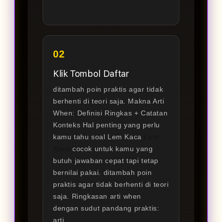
02
Klik Tombol Daftar
ditambah poin praktis agar tidak
berhenti di teori saja. Makna Arti
When: Definisi Ringkas + Catatan
Konteks Hal penting yang perlu
kamu tahu soal Lem Kaca
Lem
Kaca
cocok untuk kamu yang
butuh jawaban cepat tapi tetap
bernilai pakai. ditambah poin
praktis agar tidak berhenti di teori
saja. Ringkasan arti when
dengan sudut pandang praktis:
arti