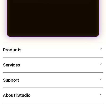
Products
Services
contoh brosur
SLOT ONLINE
Support
AppleCare+
SITUS SLOT GACOR
Corporate
SLOT GACOR
About iStudio
My Account
Slot Online
SITUS SLOT ONLINE
Collection & Delivery