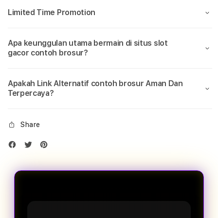
perlu
perlu
kamu
kamu
Limited Time Promotion
tahu
tahu
soal
soal
Contoh
Cont
Apa keunggulan utama bermain di situs slot
Brosur
Bros
gacor contoh brosur?
Apakah Link Alternatif contoh brosur Aman Dan
Terpercaya?
Share