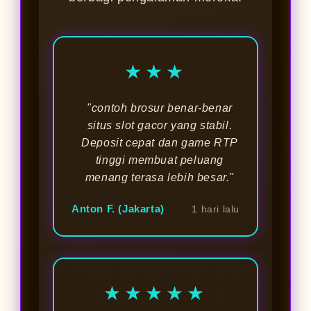
★★★
"contoh brosur benar-benar
situs slot gacor yang stabil.
Deposit cepat dan game RTP
tinggi membuat peluang
menang terasa lebih besar."
Anton F. (Jakarta)
1 hari lalu
★★★★★