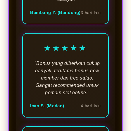
Bambang Y. (Bandung)
3 hari lalu
★★★★★
"Bonus yang diberikan cukup
banyak, terutama bonus new
member dan free saldo.
Sangat recommended untuk
pemain slot online."
Ican S. (Medan)
4 hari lalu