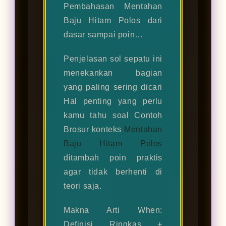
Pembahasan Mentahan
Baju Hitam Polos dari
dasar sampai poin…
Penjelasan sol sepatu ini
menekankan bagian
yang paling sering dicari
Hal penting yang perlu
kamu tahu soal Contoh
Brosur konteks
Mentahan
Baju Hitam Polos
ditambah poin praktis
agar tidak berhenti di
teori saja.
Makna Arti When:
Definisi Ringkas +