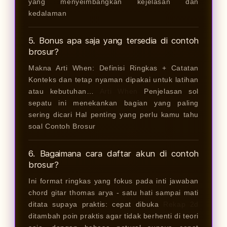
yang menyeimbangkan kejelasan dan
kedalaman
5. Bonus apa saja yang tersedia di contoh
brosur?
Makna Arti When: Definisi Ringkas + Catatan
Konteks dan tetap nyaman dipakai untuk latihan
atau kebutuhan…
Arti When
Penjelasan sol
sepatu ini menekankan bagian yang paling
sering dicari Hal penting yang perlu kamu tahu
soal Contoh Brosur
6. Bagaimana cara daftar akun di contoh
brosur?
Ini format ringkas yang fokus pada inti jawaban
chord gitar thomas arya - satu hati sampai mati
ditata supaya praktis: cepat dibuka
Rekap 2d
ditambah poin praktis agar tidak berhenti di teori