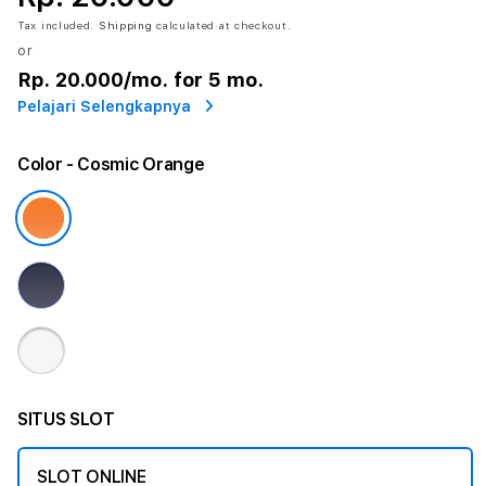
Tax included.
Shipping
calculated at checkout.
or
Rp. 20.000
/mo. for 5 mo.
Pelajari Selengkapnya
Color
- Cosmic Orange
SITUS SLOT
SLOT ONLINE