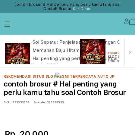
contoh brosur # Hal penting yang perlu kamu tahu soal
Contoh Brosur
Klik Disini
Lo
in
REKOMENDASI SITUS SLOT RESMI TERPERCAYA AUTO JP
Sol Sepatu: Penjelasan Padat dengan Contoh y
Mentahan Baju Hitam Polos
REKOMENDASI SITUS 
SLOT ONLINE
Hal penting yang perlu kamu tahu soal Contoh
From Rp. 20.000
From Rp. 20.000 Rp
REKOMENDASI SITUS SLOT RESMI TERPERCAYA AUTO JP
contoh brosur # Hal penting yang
perlu kamu tahu soal Contoh Brosur
SKU:
333333333
Barcode:
333333333
Rp. 20.000