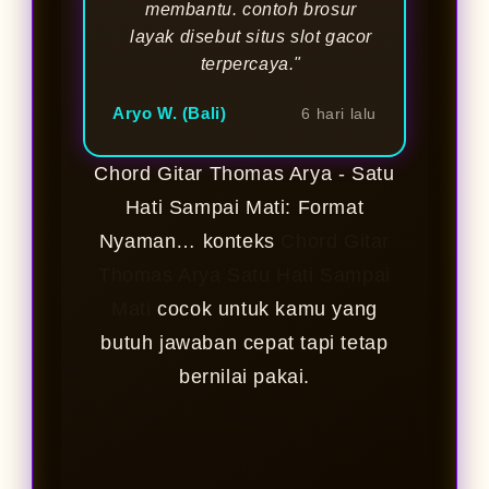
membantu. contoh brosur
layak disebut situs slot gacor
terpercaya."
Aryo W. (Bali)
6 hari lalu
Chord Gitar Thomas Arya - Satu
Hati Sampai Mati: Format
Nyaman… konteks
Chord Gitar
Thomas Arya Satu Hati Sampai
Mati
cocok untuk kamu yang
butuh jawaban cepat tapi tetap
bernilai pakai.